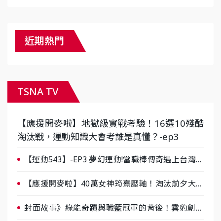
近期熱門
TSNA TV
【應援開麥啦】地獄級實戰考驗！16選10殘酷
淘汰戰，運動知識大會考誰是真懂？-ep3
【運動543】-EP3 夢幻連動!當職棒傳奇遇上台灣女
棒 8/29熱血傳承
【應援開麥啦】40萬女神筠熹壓軸！淘汰前夕大混
戰，蔡尚樺驚艷：一個比一個會-ep2
封面故事》綠能奇蹟與職籃冠軍的背後！雲豹創辦
人張建偉做客《封面故事》大談「心酸創業學」