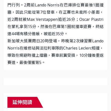
門行列。2周前Lando Norris在巴庫排位賽最後1圈撞
牆，因此只能從第7位發車，在正賽也未能所小差距，
近2周就被Max Verstappen追近26分；Oscar Piastri
在蒙札拿到15分，然後在巴庫第1圈就撞車退賽，終結
連44場有積分進帳，被追近35分。
新加坡大獎賽周日20時登場，昨晚第2次練習賽Lando
Norris在維修站與法拉利車隊的Charles Leclerc相撞，
導致在規避時撞上擋牆，賽車前翼受損，10分鐘後重返
賽道，最後僅獲第5。
延伸閱讀