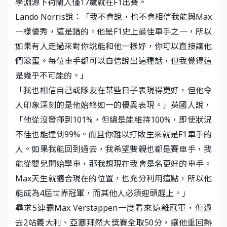
學淵源下荷蘭人僅17歲就在F1出賽。
Lando Norris說：「我不會說，也不會相信我能與Max
一樣優秀，這是錯的。他是F1史上最佳車手之一，所以
如果有人走過來對你說能和他一樣好，你可以直接讓他
們滾蛋。每位車手都可以自信說出這種話，但我覺得這
是幾乎不可能的。」
「我也相信自己或隊友在某些日子表現得更好，但他令
人印象深刻的是他始終如一的優異表現。」英國人說，
「他從沒發揮到101%，但總是能維持100%，即使狀況
不佳也能達到99%。而且你難以打敗生來就是F1車手的
人。如果我能回到過去，我希望雙親也都是賽車手，我
能從嬰兒開始學車，那我想現在我會是名更好的車手。
Max天生就適合現在的位置，也充分利用這點，所以他
能成為4屆世界冠軍，而其他人必須迎頭趕上。」
尋求5連霸Max Verstappen一度看來遠離冠軍，但過
去2站義大利、亞塞拜然大獎賽全取50分，讓他重回熱