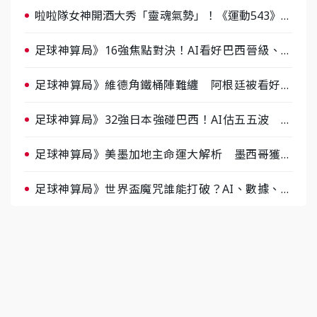
啦啦隊女神開酒大秀「靈魂氣勢」！《運動543》微
醺企劃台韓拼酒文化大過招
足球神算局》16強焦點對決！AI看好巴西晉級、數
據派力挺挪威
足球神算局》維德角鐵桶陣難纏 阿根廷被看好下
半場破局晉級
足球神算局》32強日本強碰巴西！AI估五五波 牛
肉哥、小魚看好延長賽爆冷
足球神算局》美墨加地主命運大解析 墨西哥獲數
據與玄學雙點名
足球神算局》世界盃魔咒誰能打破？AI、數據、塔
羅齊開講 阿根廷連霸、日本闖8強成焦點