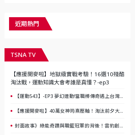
近期熱門
TSNA TV
【應援開麥啦】地獄級實戰考驗！16選10殘酷
淘汰戰，運動知識大會考誰是真懂？-ep3
【運動543】-EP3 夢幻連動!當職棒傳奇遇上台灣女
棒 8/29熱血傳承
【應援開麥啦】40萬女神筠熹壓軸！淘汰前夕大混
戰，蔡尚樺驚艷：一個比一個會-ep2
封面故事》綠能奇蹟與職籃冠軍的背後！雲豹創辦
人張建偉做客《封面故事》大談「心酸創業學」