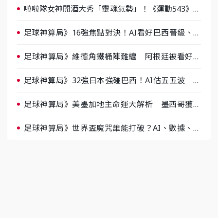
啦啦隊女神開酒大秀「靈魂氣勢」！《運動543》微
醺企劃台韓拼酒文化大過招
足球神算局》16強焦點對決！AI看好巴西晉級、數
據派力挺挪威
足球神算局》維德角鐵桶陣難纏 阿根廷被看好下
半場破局晉級
足球神算局》32強日本強碰巴西！AI估五五波 牛
肉哥、小魚看好延長賽爆冷
足球神算局》美墨加地主命運大解析 墨西哥獲數
據與玄學雙點名
足球神算局》世界盃魔咒誰能打破？AI、數據、塔
羅齊開講 阿根廷連霸、日本闖8強成焦點