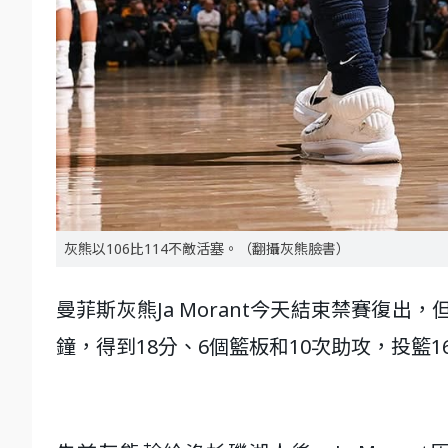
灰熊以106比114不敵活塞。（翻攝灰熊臉書）
曼菲斯灰熊Ja Morant今天結束禁賽復出
鐘，得到18分、6個籃板和10次助攻，投籃1