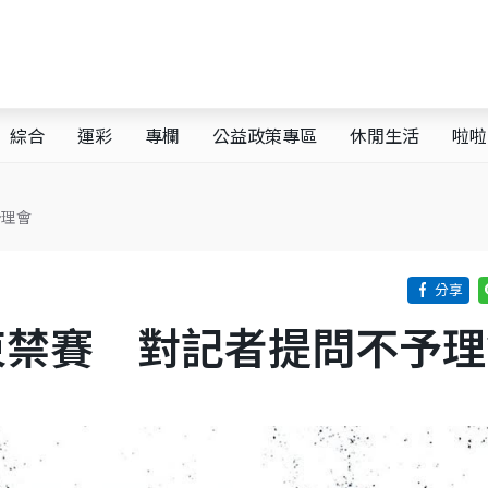
綜合
運彩
專欄
公益政策專區
休閒生活
啦啦
予理會
t結束禁賽 對記者提問不予