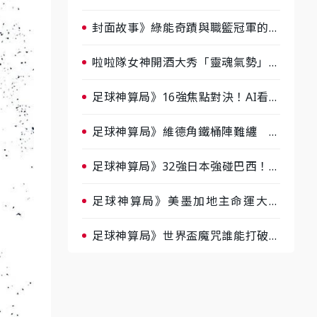
淘汰前夕大混戰，蔡尚樺驚艷：一個
比一個會-ep2
封面故事》綠能奇蹟與職籃冠軍的背
後！雲豹創辦人張建偉做客《封面故
事》大談「心酸創業學」
啦啦隊女神開酒大秀「靈魂氣勢」！
《運動543》微醺企劃台韓拼酒文化
大過招
足球神算局》16強焦點對決！AI看好
巴西晉級、數據派力挺挪威
足球神算局》維德角鐵桶陣難纏 阿
根廷被看好下半場破局晉級
足球神算局》32強日本強碰巴西！AI
估五五波 牛肉哥、小魚看好延長賽
爆冷
足球神算局》美墨加地主命運大解
析 墨西哥獲數據與玄學雙點名
足球神算局》世界盃魔咒誰能打破？
AI、數據、塔羅齊開講 阿根廷連
霸、日本闖8強成焦點