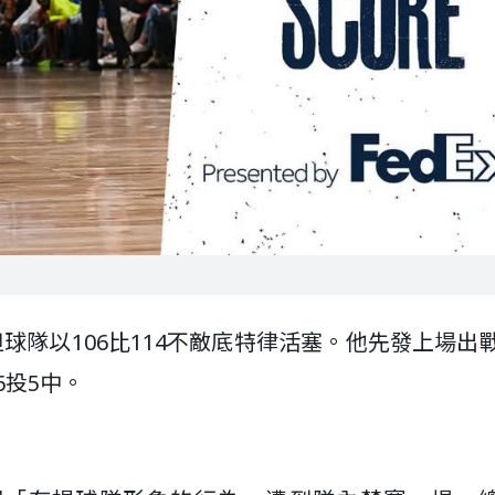
，但球隊以106比114不敵底特律活塞。他先發上場出戰
6投5中。