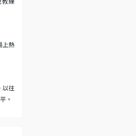
總教練
場上熱
。以往
平。