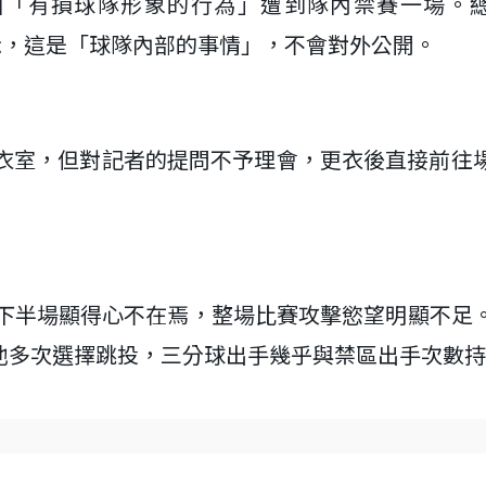
nt因「有損球隊形象的行為」遭到隊內禁賽一場。
，他表示，這是「球隊內部的事情」，不會對外公開。
球隊更衣室，但對記者的提問不予理會，更衣後直接前往
8分，下半場顯得心不在焉，整場比賽攻擊慾望明顯不足
他多次選擇跳投，三分球出手幾乎與禁區出手次數持