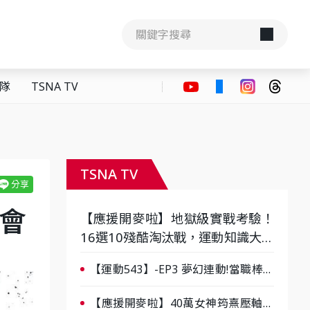
隊
TSNA TV
TSNA TV
理會
【應援開麥啦】地獄級實戰考驗！
16選10殘酷淘汰戰，運動知識大會
考誰是真懂？-ep3
【運動543】-EP3 夢幻連動!當職棒傳
奇遇上台灣女棒 8/29熱血傳承
【應援開麥啦】40萬女神筠熹壓軸！