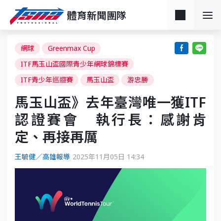
體育新聞團隊
網球
Greenmax Cup
ITF馬玉山盃國際青少年網球錦標賽
ITF青少年巡迴賽
馬玉山盃
游忠勝
馬玉山盃》去年臺灣唯一獲ITF
認證賽會 執行長：感謝肯
定、再接再厲
王毓健／高雄報導
2025年11月05日 14:34