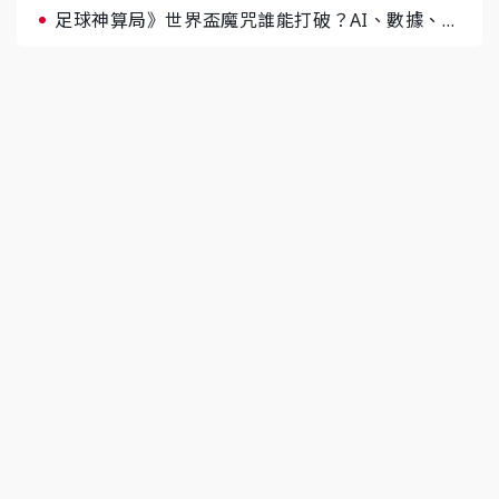
足球神算局》世界盃魔咒誰能打破？AI、數據、塔
羅齊開講 阿根廷連霸、日本闖8強成焦點