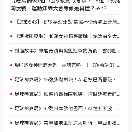
【應援開麥啦】地獄級實戰考驗！16選10殘酷
淘汰戰，運動知識大會考誰是真懂？-ep3
【運動543】-EP3 夢幻連動!當職棒傳奇遇上台灣女
棒 8/29熱血傳承
【應援開麥啦】40萬女神筠熹壓軸！淘汰前夕大混
戰，蔡尚樺驚艷：一個比一個會-ep2
封面故事》綠能奇蹟與職籃冠軍的背後！雲豹創辦
人張建偉做客《封面故事》大談「心酸創業學」
啦啦隊女神開酒大秀「靈魂氣勢」！《運動543》微
醺企劃台韓拼酒文化大過招
足球神算局》16強焦點對決！AI看好巴西晉級、數
據派力挺挪威
足球神算局》維德角鐵桶陣難纏 阿根廷被看好下
半場破局晉級
足球神算局》32強日本強碰巴西！AI估五五波 牛
肉哥、小魚看好延長賽爆冷
足球神算局》美墨加地主命運大解析 墨西哥獲數
據與玄學雙點名