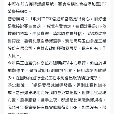
中可在前方獲得認證星號，賽會名稱也會被添加至ITF
榮譽榜網頁。
游忠勝說：「收到ITF來信通知當然是很開心，剛好也
是我接辦賽事第2年，感覺有受肯定。這個計畫是ITF依
據他們標準，由參賽選手填寫問卷來評估，我認為能拿
到認證，要特別感謝參賽選手、贊助商馬玉山食品工業
股份有限公司、高雄市政府運動發展局，還有所有工作
人員。」
今年馬玉山盃仍在高雄市陽明網球中心舉行，但由於場
地翻修中、是市政府特別開放出界，使用球場面數變
少，在園區內通行也受工程限制會出現須繞道情形。
游忠勝說：「還是要很感謝運發局，否則比賽也辦不
成。當然如果場地完好我們會更有把握，但賽事從現場
布置、選手服務、選手之夜，都還是比照職業賽規格，
我想今年賽會還是有機會繼續得到TRP，如果沒有，那