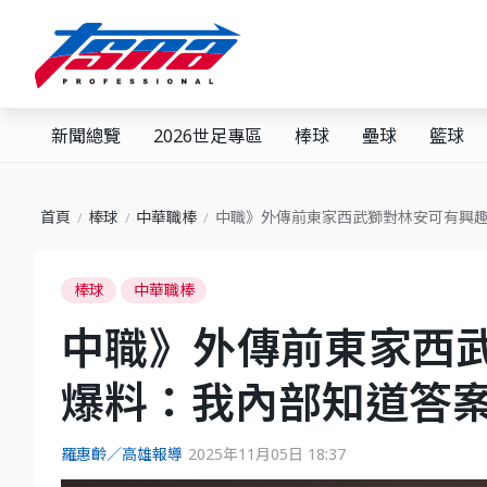
新聞總覽
2026世足專區
棒球
壘球
籃球
首頁
棒球
中華職棒
中職》外傳前東家西武獅對林安可有興
棒球
中華職棒
中職》外傳前東家西
爆料：我內部知道答
羅惠齡／高雄報導
2025年11月05日 18:37