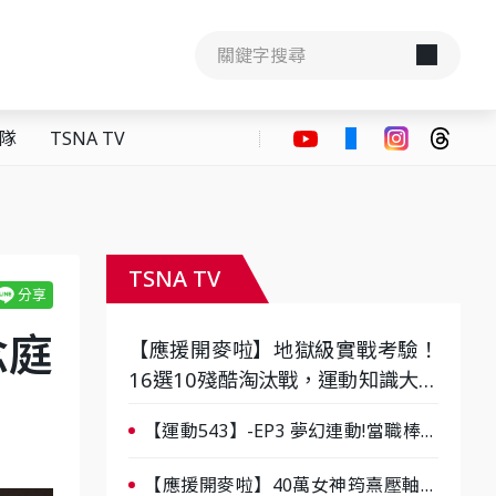
隊
TSNA TV
TSNA TV
念庭
【應援開麥啦】地獄級實戰考驗！
16選10殘酷淘汰戰，運動知識大會
考誰是真懂？-ep3
【運動543】-EP3 夢幻連動!當職棒傳
奇遇上台灣女棒 8/29熱血傳承
【應援開麥啦】40萬女神筠熹壓軸！