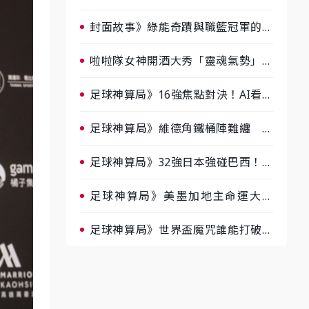
淘汰前夕大混戰，蔡尚樺驚艷：一個
比一個會-ep2
封面故事》綠能奇蹟與職籃冠軍的背
後！雲豹創辦人張建偉做客《封面故
事》大談「心酸創業學」
啦啦隊女神開酒大秀「靈魂氣勢」！
《運動543》微醺企劃台韓拼酒文化
大過招
足球神算局》16強焦點對決！AI看好
巴西晉級、數據派力挺挪威
足球神算局》維德角鐵桶陣難纏 阿
根廷被看好下半場破局晉級
足球神算局》32強日本強碰巴西！AI
估五五波 牛肉哥、小魚看好延長賽
爆冷
足球神算局》美墨加地主命運大解
析 墨西哥獲數據與玄學雙點名
足球神算局》世界盃魔咒誰能打破？
AI、數據、塔羅齊開講 阿根廷連
霸、日本闖8強成焦點