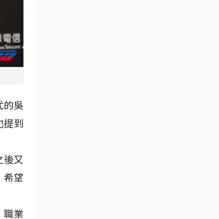
武的吳
也提到
之後又
，希望
，職業