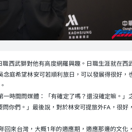
出日職西武獅對他有高度網羅興趣。日職生涯就在西
吳念庭希望林安可若順利旅日，可以發展得很好，
。
第一時間問媒體：「有確定了嗎？還沒確定嘛。」
要問你們。」最後說，對於林安可提旅外FA，很好
年回來台灣，大概1年的適應期，適應那邊的文化