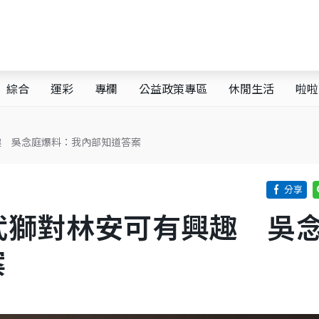
綜合
運彩
專欄
公益政策專區
休閒生活
啦啦
趣 吳念庭爆料：我內部知道答案
武獅對林安可有興趣 吳
案