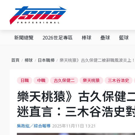
新聞總覽
2026世足專區
棒球
壘球
籃球
首頁
棒球
日本職棒
樂天桃猿》古久保健二被辭職風波炎上
日職
中職
古久保健二
樂天桃猿
三木谷浩史
樂天桃猿》古久保健
迷直言：三木谷浩史
吳政紘／綜合報導
2025年11月11日 13:21