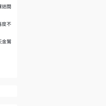
球迷間
再度不
天金鷲