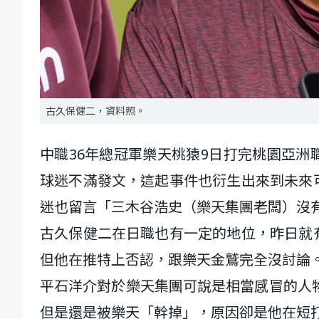
古久保健二，資料照。
中職36年總冠軍樂天桃猿9日打完桃園亞
球迷不滿發文，這起事件也衍生出來到未來
迷也留言「三木谷浩史（樂天集團老闆）沒
古久保健二在日職也有一定的地位，昨日就
但他在推特上否認，跟樂天金鷲完全沒討論
平石洋介對於樂天集團可說是相當感冒的人物
但是還是被樂天「幹掉」，原因卻是他在短