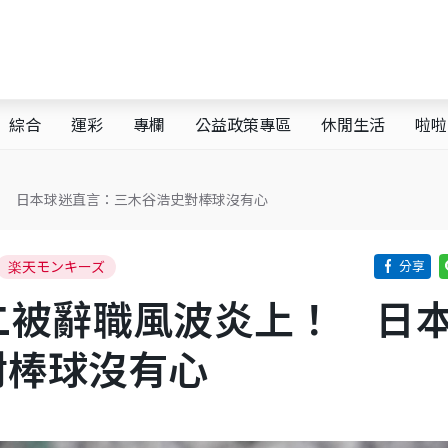
綜合
運彩
專欄
公益政策專區
休閒生活
啦啦
！ 日本球迷直言：三木谷浩史對棒球沒有心
楽天モンキーズ
二被辭職風波炎上！ 日
對棒球沒有心