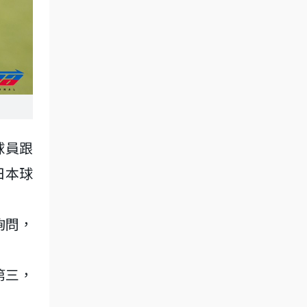
球員跟
日本球
詢問，
第三，