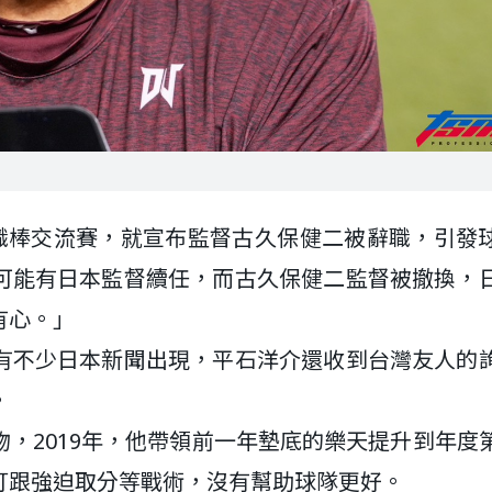
洲職棒交流賽，就宣布監督古久保健二被辭職，引發
可能有日本監督續任，而古久保健二監督被撤換，
有心。」
有不少日本新聞出現，平石洋介還收到台灣友人的
。
，2019年，他帶領前一年墊底的樂天提升到年度
打跟強迫取分等戰術，沒有幫助球隊更好。