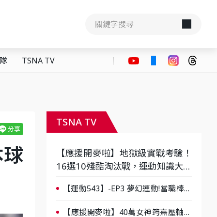
隊
TSNA TV
TSNA TV
本球
【應援開麥啦】地獄級實戰考驗！
16選10殘酷淘汰戰，運動知識大會
考誰是真懂？-ep3
【運動543】-EP3 夢幻連動!當職棒傳
奇遇上台灣女棒 8/29熱血傳承
【應援開麥啦】40萬女神筠熹壓軸！