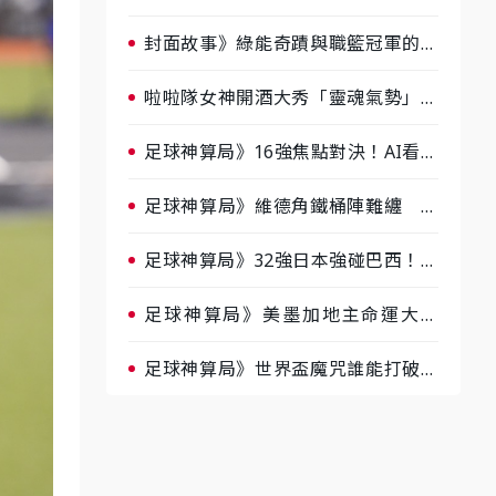
淘汰前夕大混戰，蔡尚樺驚艷：一個
比一個會-ep2
封面故事》綠能奇蹟與職籃冠軍的背
後！雲豹創辦人張建偉做客《封面故
事》大談「心酸創業學」
啦啦隊女神開酒大秀「靈魂氣勢」！
《運動543》微醺企劃台韓拼酒文化
大過招
足球神算局》16強焦點對決！AI看好
巴西晉級、數據派力挺挪威
足球神算局》維德角鐵桶陣難纏 阿
根廷被看好下半場破局晉級
足球神算局》32強日本強碰巴西！AI
估五五波 牛肉哥、小魚看好延長賽
爆冷
足球神算局》美墨加地主命運大解
析 墨西哥獲數據與玄學雙點名
足球神算局》世界盃魔咒誰能打破？
AI、數據、塔羅齊開講 阿根廷連
霸、日本闖8強成焦點