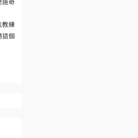
是道奇
佳教練
意這個