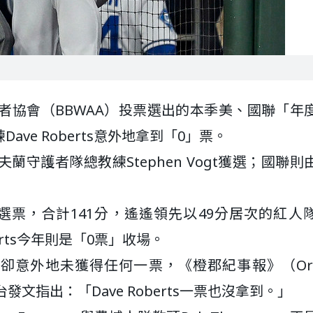
者協會（BBWAA）投票選出的本季美、國聯「年
ve Roberts意外地拿到「0」票。
守護者隊總教練Stephen Vogt獲選；國聯則
名選票，合計141分，遙遙領先以49分居次的紅人
oberts今年則是「0票」收場。
，卻意外地未獲得任何一票，《橙郡紀事報》（Ora
tt在X平台發文指出：「Dave Roberts一票也沒拿到。」