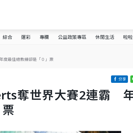
綜合
運彩
專欄
公益政策專區
休閒生活
啦啦
霸 年度最佳總教練卻是「０」票
erts奪世界大賽2連霸 
」票