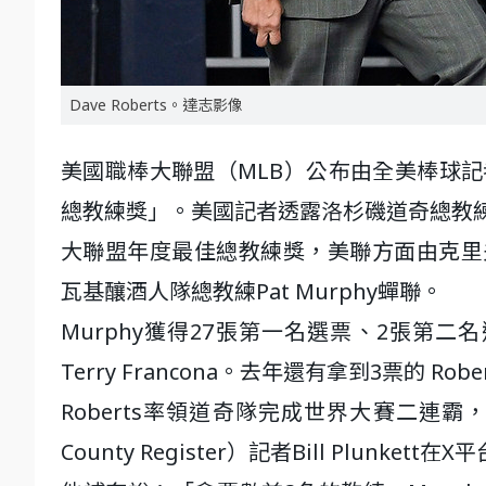
Dave Roberts。達志影像
美國職棒大聯盟（MLB）公布由全美棒球記
總教練獎」。美國記者透露洛杉磯道奇總教練Da
大聯盟年度最佳總教練獎，美聯方面由克里夫蘭
瓦基釀酒人隊總教練Pat Murphy蟬聯。
Murphy獲得27張第一名選票、2張第二
Terry Francona。去年還有拿到3票的 R
Roberts率領道奇隊完成世界大賽二連霸
County Register）記者Bill Plunke