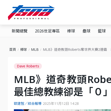
新聞總覽
2026世足專區
棒球
壘球
籃球
首頁
棒球
MLB
MLB》道奇教頭Roberts奪世界大賽2連
Dave Roberts
MLB》道奇教頭Rob
最佳總教練卻是「０
歐建智／綜合報導
2025年11月12日 14:28