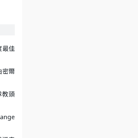
度最佳
由密爾
隊教頭
nge