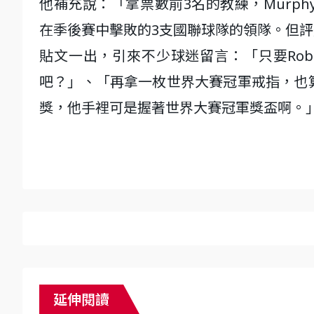
他補充說：「拿票數前3名的教練，Murphy、
在季後賽中擊敗的3支國聯球隊的領隊。但
貼文一出，引來不少球迷留言：「只要Rob
吧？」、「再拿一枚世界大賽冠軍戒指，也
獎，他手裡可是握著世界大賽冠軍獎盃啊。
延伸閱讀