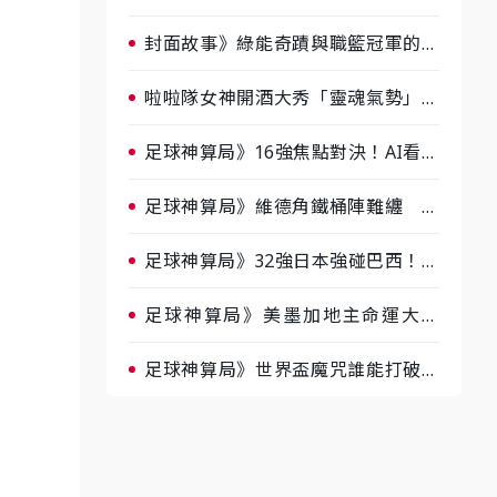
淘汰前夕大混戰，蔡尚樺驚艷：一個
比一個會-ep2
封面故事》綠能奇蹟與職籃冠軍的背
後！雲豹創辦人張建偉做客《封面故
事》大談「心酸創業學」
啦啦隊女神開酒大秀「靈魂氣勢」！
《運動543》微醺企劃台韓拼酒文化
大過招
足球神算局》16強焦點對決！AI看好
巴西晉級、數據派力挺挪威
足球神算局》維德角鐵桶陣難纏 阿
根廷被看好下半場破局晉級
足球神算局》32強日本強碰巴西！AI
估五五波 牛肉哥、小魚看好延長賽
爆冷
足球神算局》美墨加地主命運大解
析 墨西哥獲數據與玄學雙點名
足球神算局》世界盃魔咒誰能打破？
AI、數據、塔羅齊開講 阿根廷連
霸、日本闖8強成焦點