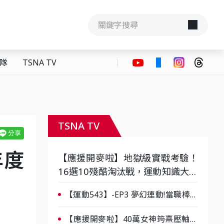
隊
TSNA TV
TSNA TV
年度
【應援開麥啦】地獄級實戰考驗！
16選10殘酷淘汰戰，運動知識大會
考誰是真懂？-ep3
【運動543】-EP3 夢幻連動!當職棒傳
奇遇上台灣女棒 8/29熱血傳承
【應援開麥啦】40萬女神筠熹壓軸！