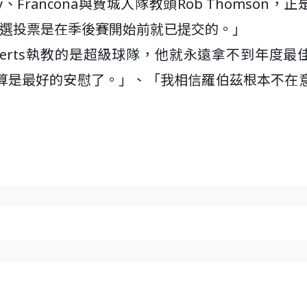
Francona與費城人隊教頭Rob Thomson，正
評選投票是在季後賽開始前就已提交的。」
erts執教的是超級球隊，他就永遠拿不到年度最
算是最好的安慰了。」、「我相信羅伯茲根本不在
」