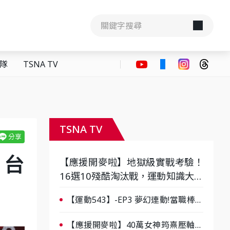
隊
TSNA TV
TSNA TV
、台
【應援開麥啦】地獄級實戰考驗！
16選10殘酷淘汰戰，運動知識大會
考誰是真懂？-ep3
【運動543】-EP3 夢幻連動!當職棒傳
奇遇上台灣女棒 8/29熱血傳承
【應援開麥啦】40萬女神筠熹壓軸！