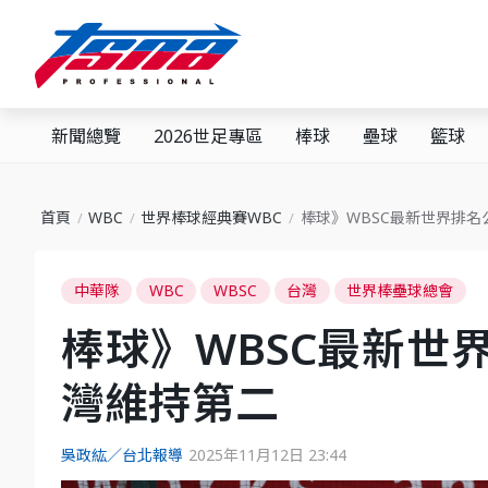
新聞總覽
2026世足專區
棒球
壘球
籃球
首頁
WBC
世界棒球經典賽WBC
棒球》WBSC最新世界排
中華隊
WBC
WBSC
台灣
世界棒壘球總會
棒球》WBSC最新世
灣維持第二
吳政紘／台北報導
2025年11月12日 23:44