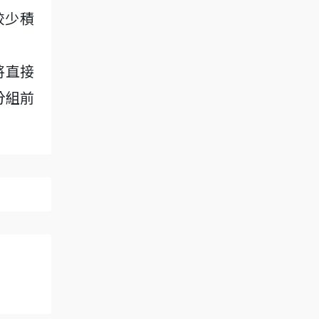
較少積
將直接
分組前