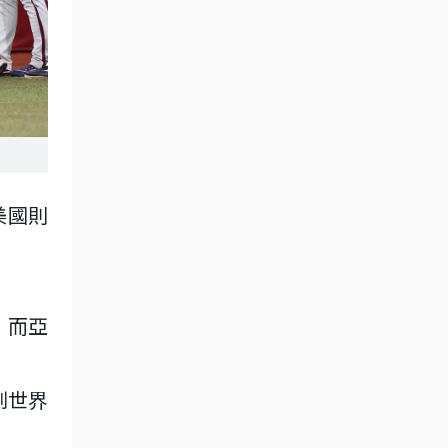
美國則
。
，而亞
到世界