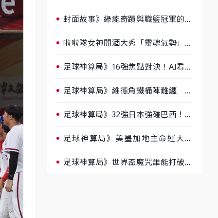
淘汰前夕大混戰，蔡尚樺驚艷：一個
比一個會-ep2
封面故事》綠能奇蹟與職籃冠軍的背
後！雲豹創辦人張建偉做客《封面故
事》大談「心酸創業學」
啦啦隊女神開酒大秀「靈魂氣勢」！
《運動543》微醺企劃台韓拼酒文化
大過招
足球神算局》16強焦點對決！AI看好
巴西晉級、數據派力挺挪威
足球神算局》維德角鐵桶陣難纏 阿
根廷被看好下半場破局晉級
足球神算局》32強日本強碰巴西！AI
估五五波 牛肉哥、小魚看好延長賽
爆冷
足球神算局》美墨加地主命運大解
析 墨西哥獲數據與玄學雙點名
足球神算局》世界盃魔咒誰能打破？
AI、數據、塔羅齊開講 阿根廷連
霸、日本闖8強成焦點