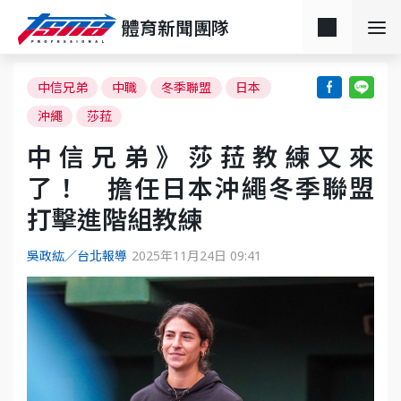
體育新聞團隊
中信兄弟
中職
冬季聯盟
日本
沖繩
莎菈
中信兄弟》莎菈教練又來
了！ 擔任日本沖繩冬季聯盟
打擊進階組教練
吳政紘／台北報導
2025年11月24日 09:41