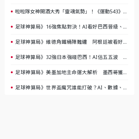
人張建偉做客《封面故事》大談「心酸創業學」
啦啦隊女神開酒大秀「靈魂氣勢」！《運動543》微
醺企劃台韓拼酒文化大過招
足球神算局》16強焦點對決！AI看好巴西晉級、數
據派力挺挪威
足球神算局》維德角鐵桶陣難纏 阿根廷被看好下
半場破局晉級
足球神算局》32強日本強碰巴西！AI估五五波 牛
肉哥、小魚看好延長賽爆冷
足球神算局》美墨加地主命運大解析 墨西哥獲數
據與玄學雙點名
足球神算局》世界盃魔咒誰能打破？AI、數據、塔
羅齊開講 阿根廷連霸、日本闖8強成焦點