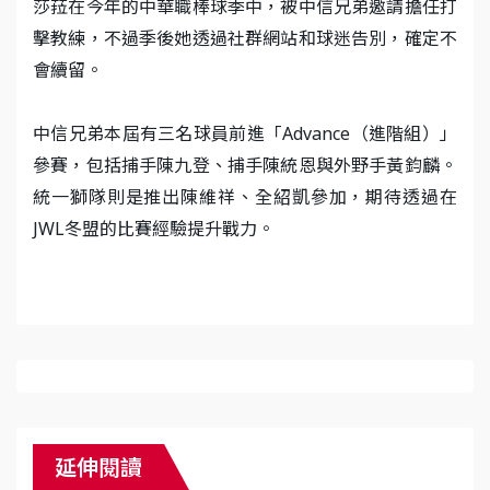
莎菈在今年的中華職棒球季中，被中信兄弟邀請擔任打
擊教練，不過季後她透過社群網站和球迷告別，確定不
會續留。
中信兄弟本屆有三名球員前進「Advance（進階組）」
參賽，包括捕手陳九登、捕手陳統恩與外野手黃鈞麟。
統一獅隊則是推出陳維祥、全紹凱參加，期待透過在
JWL冬盟的比賽經驗提升戰力。
延伸閱讀