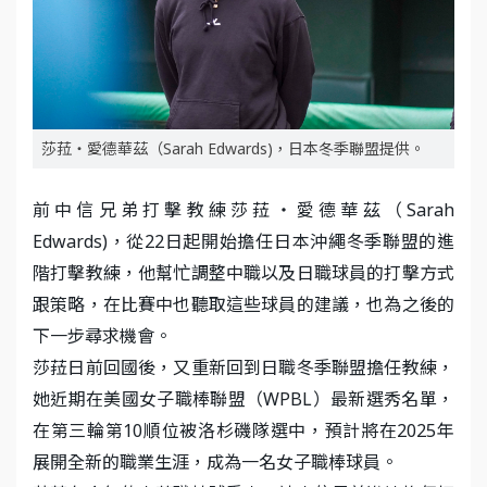
莎菈・愛德華茲（Sarah Edwards)，日本冬季聯盟提供。
前中信兄弟打擊教練莎菈・愛德華茲（Sarah
Edwards)，從22日起開始擔任日本沖繩冬季聯盟的進
階打擊教練，他幫忙調整中職以及日職球員的打擊方式
跟策略，在比賽中也聽取這些球員的建議，也為之後的
下一步尋求機會。
莎菈日前回國後，又重新回到日職冬季聯盟擔任教練，
她近期在美國女子職棒聯盟（WPBL）最新選秀名單，
在第三輪第10順位被洛杉磯隊選中，預計將在2025年
展開全新的職業生涯，成為一名女子職棒球員。