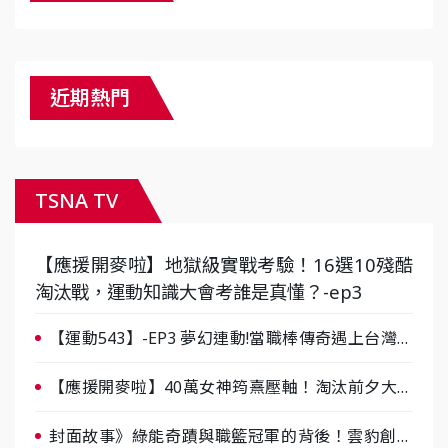
近期熱門
TSNA TV
【應援開麥啦】地獄級實戰考驗！16選10殘酷
淘汰戰，運動知識大會考誰是真懂？-ep3
【運動543】-EP3 夢幻連動!當職棒傳奇遇上台灣女
棒 8/29熱血傳承
【應援開麥啦】40萬女神筠熹壓軸！淘汰前夕大混
戰，蔡尚樺驚艷：一個比一個會-ep2
封面故事》綠能奇蹟與職籃冠軍的背後！雲豹創辦