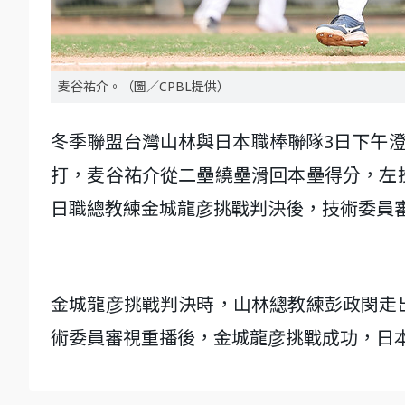
麦谷祐介。（圖／CPBL提供）
冬季聯盟台灣山林與日本職棒聯隊3日下午
打，麦谷祐介從二壘繞壘滑回本壘得分，左
日職總教練金城龍彦挑戰判決後，技術委員
金城龍彦挑戰判決時，山林總教練彭政閔走
術委員審視重播後，金城龍彦挑戰成功，日