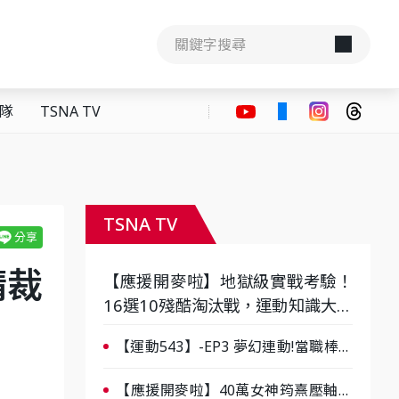
隊
TSNA TV
TSNA TV
請裁
【應援開麥啦】地獄級實戰考驗！
16選10殘酷淘汰戰，運動知識大會
考誰是真懂？-ep3
【運動543】-EP3 夢幻連動!當職棒傳
奇遇上台灣女棒 8/29熱血傳承
【應援開麥啦】40萬女神筠熹壓軸！