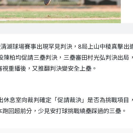
澄清湖球場賽事出現罕見判決，8局上山中稜真擊出
投陳柏均促請三壘判決，三壘審田村光弘判決出局
審視重播後，又推翻判決變安全上壘。
出休息室向裁判確定「促請裁決」是否為挑戰項目
本跑回超前分，少見安打球挑戰繞壘踩過的三壘。