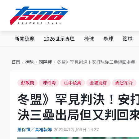
新聞總覽
2026世足專區
棒球
壘球
籃球
首頁
棒球
國際賽
冬盟》罕見判決！安打球從二壘繞回本壘
彭政閔
陳柏均
山中稜真
金城龍彦
麦谷祐介
冬盟》罕見判決！安
決三壘出局但又判回
蕭保祥／高雄報導
2025年12月03日 14:27