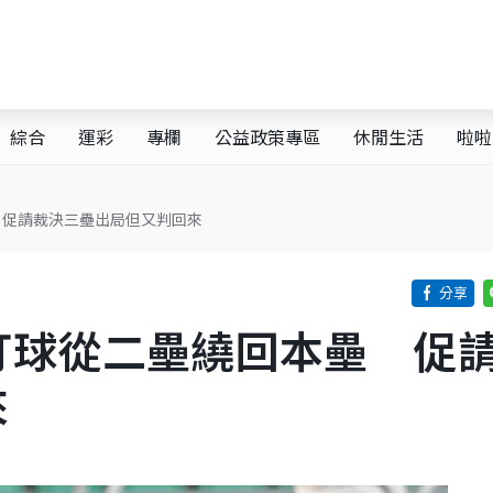
綜合
運彩
專欄
公益政策專區
休閒生活
啦啦
 促請裁決三壘出局但又判回來
打球從二壘繞回本壘 促
來