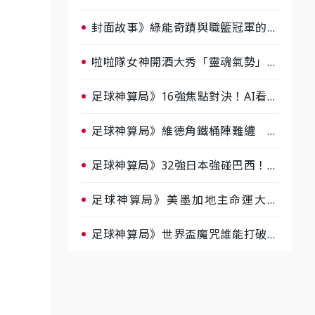
淘汰前夕大混戰，蔡尚樺驚艷：一個
比一個會-ep2
封面故事》綠能奇蹟與職籃冠軍的背
後！雲豹創辦人張建偉做客《封面故
事》大談「心酸創業學」
啦啦隊女神開酒大秀「靈魂氣勢」！
《運動543》微醺企劃台韓拼酒文化
大過招
足球神算局》16強焦點對決！AI看好
巴西晉級、數據派力挺挪威
足球神算局》維德角鐵桶陣難纏 阿
根廷被看好下半場破局晉級
足球神算局》32強日本強碰巴西！AI
估五五波 牛肉哥、小魚看好延長賽
爆冷
足球神算局》美墨加地主命運大解
析 墨西哥獲數據與玄學雙點名
足球神算局》世界盃魔咒誰能打破？
AI、數據、塔羅齊開講 阿根廷連
霸、日本闖8強成焦點