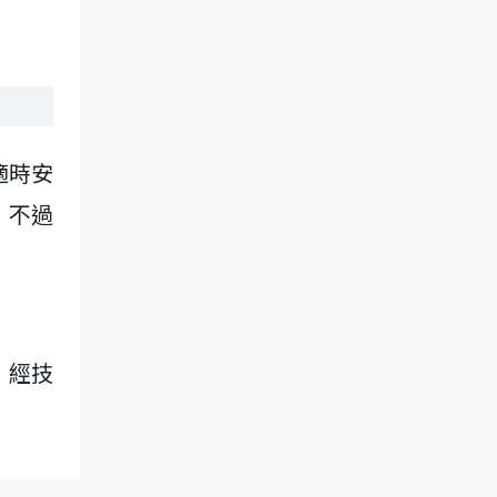
適時安
，不過
，經技