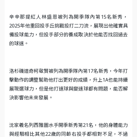
辛辛那提紅人林盛恩被列為開季隊內第15名新秀，
2025年他重回投手丘挑戰投打二刀流，展現出他確實具
備投球能力，但投手部分的養成取決於他能否找回過去
的球速。
洛杉磯道奇柯敬賢被列為開季隊內第17名新秀，今年打
擊動作的調整幫助他打出更好的成績，升上1A也能持續
展現選球力，但是他打速球與變速球都有問題，能否解
決影響他未來發展。
沈家羲名列西雅圖水手開季新秀第21名，他的身體能力
與經驗相比其他22歲的同齡右投手都相對不足，不過