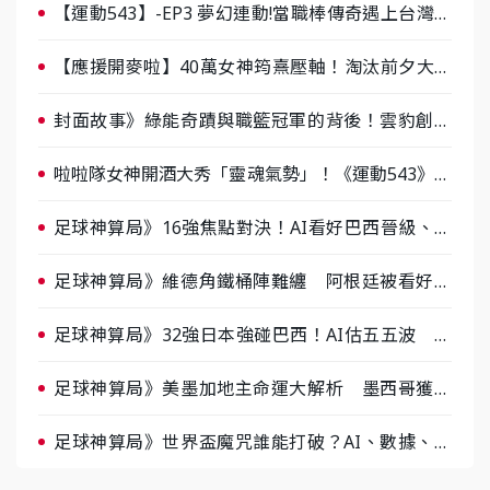
【運動543】-EP3 夢幻連動!當職棒傳奇遇上台灣女
棒 8/29熱血傳承
【應援開麥啦】40萬女神筠熹壓軸！淘汰前夕大混
戰，蔡尚樺驚艷：一個比一個會-ep2
封面故事》綠能奇蹟與職籃冠軍的背後！雲豹創辦
人張建偉做客《封面故事》大談「心酸創業學」
啦啦隊女神開酒大秀「靈魂氣勢」！《運動543》微
醺企劃台韓拼酒文化大過招
足球神算局》16強焦點對決！AI看好巴西晉級、數
據派力挺挪威
足球神算局》維德角鐵桶陣難纏 阿根廷被看好下
半場破局晉級
足球神算局》32強日本強碰巴西！AI估五五波 牛
肉哥、小魚看好延長賽爆冷
足球神算局》美墨加地主命運大解析 墨西哥獲數
據與玄學雙點名
足球神算局》世界盃魔咒誰能打破？AI、數據、塔
羅齊開講 阿根廷連霸、日本闖8強成焦點