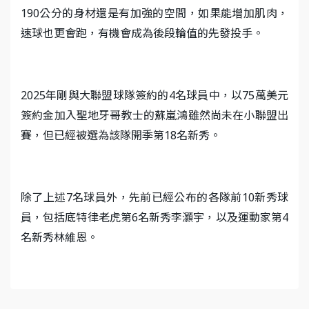
190公分的身材還是有加強的空間，如果能增加肌肉，
速球也更會跑，有機會成為後段輪值的先發投手。
2025年剛與大聯盟球隊簽約的4名球員中，以75萬美元
簽約金加入聖地牙哥教士的蘇嵐鴻雖然尚未在小聯盟出
賽，但已經被選為該隊開季第18名新秀。
除了上述7名球員外，先前已經公布的各隊前10新秀球
員，包括底特律老虎第6名新秀李灝宇，以及運動家第4
名新秀林維恩。