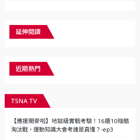
延伸閱讀
近期熱門
TSNA TV
【應援開麥啦】地獄級實戰考驗！16選10殘酷
淘汰戰，運動知識大會考誰是真懂？-ep3