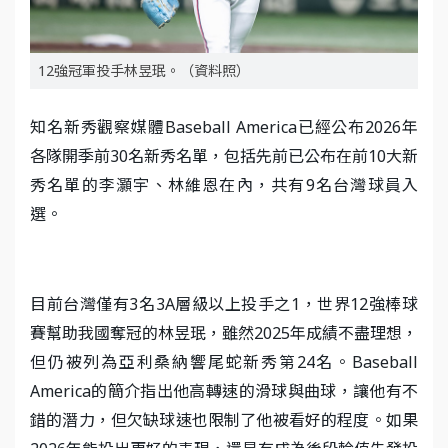
12強冠軍投手林昱珉。（資料照）
知名新秀觀察媒體Baseball America已經公布2026年
各隊開季前30名新秀名單，包括先前已公布在前10大新
秀名單的李灝宇、林維恩在內，共有9名台灣球員入
選。
目前台灣僅有3名3A層級以上投手之1，世界12強棒球
賽幫助我國奪冠的林昱珉，雖然2025年成績不盡理想，
但仍被列為亞利桑納響尾蛇新秀第24名。Baseball
America的簡介指出他高轉速的滑球與曲球，讓他有不
錯的潛力，但欠缺球速也限制了他被看好的程度。如果