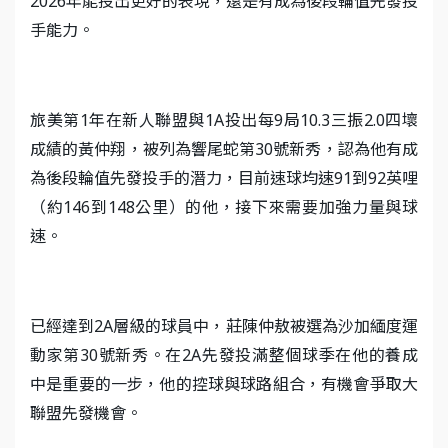
2026年能投出更好的表現，還是有成為後段輪值先發投
手能力。
旅美第1年在新人聯盟與1A投出每9局10.3三振2.0四壞
成績的黃仲翔，被列為響尾蛇第30號新秀，認為他有成
為後段輪值先發投手的潛力，目前速球均速91到92英哩
（約146到148公里）的他，接下來需要加強力量與球
速。
已經達到2A層級的球員中，莊陳仲敖被選為沙加緬度運
動家第30號新秀。在2A先發投滿整個球季在他的養成
中是重要的一步，他的控球與球路組合，有機會爭取大
聯盟先發機會。