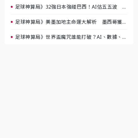
足球神算局》32強日本強碰巴西！AI估五五波 牛
肉哥、小魚看好延長賽爆冷
足球神算局》美墨加地主命運大解析 墨西哥獲數
據與玄學雙點名
足球神算局》世界盃魔咒誰能打破？AI、數據、塔
羅齊開講 阿根廷連霸、日本闖8強成焦點