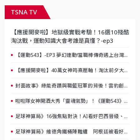
TSNA TV
【應援開麥啦】地獄級實戰考驗！16選10殘酷
淘汰戰，運動知識大會考誰是真懂？-ep3
【運動543】-EP3 夢幻連動!當職棒傳奇遇上台灣女
棒 8/29熱血傳承
【應援開麥啦】40萬女神筠熹壓軸！淘汰前夕大混
戰，蔡尚樺驚艷：一個比一個會-ep2
封面故事》綠能奇蹟與職籃冠軍的背後！雲豹創辦
人張建偉做客《封面故事》大談「心酸創業學」
啦啦隊女神開酒大秀「靈魂氣勢」！《運動543》微
醺企劃台韓拼酒文化大過招
足球神算局》16強焦點對決！AI看好巴西晉級、數
據派力挺挪威
足球神算局》維德角鐵桶陣難纏 阿根廷被看好下
半場破局晉級