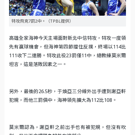
特攻飛克7罰2中。（TPBL提供）
高雄全家海神今天主場面對新北中信特攻，特攻一度領
先有贏球機會，但海神第四節擋住反撲，終場以114比
111收下二連勝。特攻此役23罰僅11中，總教練莫米爾
坦言，這是落敗因素之一。
另外，最後的26.5秒，于煥亞三分線外出手遭到謝亞軒
犯規，而他三罰俱中，海神領先擴大為112比108。
莫米爾認為，謝亞軒之前出手也有被犯規，但沒有吹