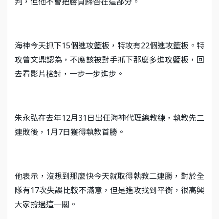
判，但他不會把勝負歸咎在這部分。
海神今天抓下15個進攻籃板，特攻有22個進攻籃板。特
攻曾文鼎認為，不應該被對手抓下那麼多進攻籃板，回
去看影片檢討，一步一步進步。
朱永弘在去年12月31日出任海神代理總教練，執教先二
連敗後，1月7日獲得執教首勝。
他表示，沒想到那麼快今天就取得執教二連勝，對於全
隊有17次失誤比較不滿意，但是進攻找到平衡，很高興
大家撐過這一關。