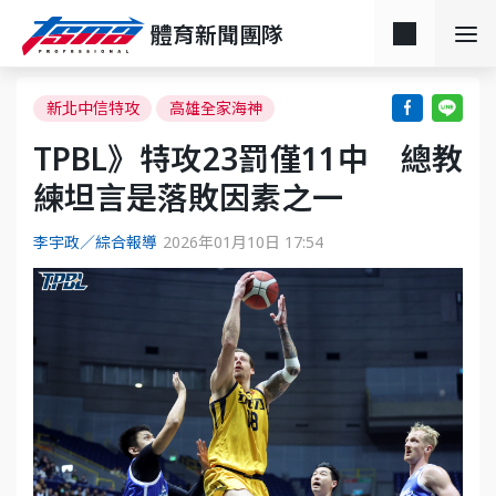
體育新聞團隊
新北中信特攻
高雄全家海神
TPBL》特攻23罰僅11中 總教
練坦言是落敗因素之一
李宇政／綜合報導
2026年01月10日 17:54