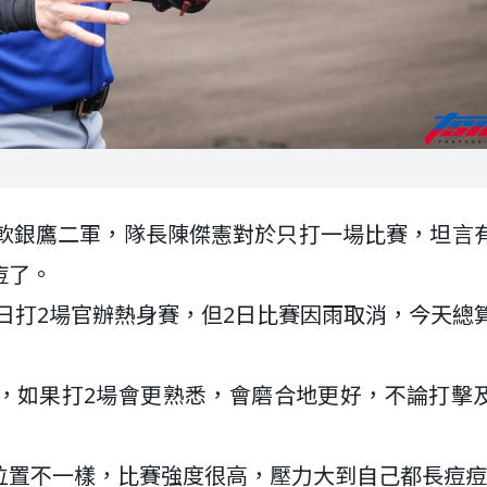
敗軟銀鷹二軍，隊長陳傑憲對於只打一場比賽，坦言
痘了。
3日打2場官辦熱身賽，但2日比賽因雨取消，今天總
，如果打2場會更熟悉，會磨合地更好，不論打擊
位置不一樣，比賽強度很高，壓力大到自己都長痘痘