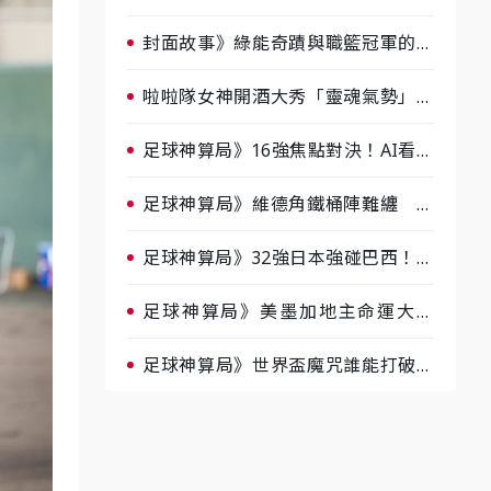
淘汰前夕大混戰，蔡尚樺驚艷：一個
比一個會-ep2
封面故事》綠能奇蹟與職籃冠軍的背
後！雲豹創辦人張建偉做客《封面故
事》大談「心酸創業學」
啦啦隊女神開酒大秀「靈魂氣勢」！
《運動543》微醺企劃台韓拼酒文化
大過招
足球神算局》16強焦點對決！AI看好
巴西晉級、數據派力挺挪威
足球神算局》維德角鐵桶陣難纏 阿
根廷被看好下半場破局晉級
足球神算局》32強日本強碰巴西！AI
估五五波 牛肉哥、小魚看好延長賽
爆冷
足球神算局》美墨加地主命運大解
析 墨西哥獲數據與玄學雙點名
足球神算局》世界盃魔咒誰能打破？
AI、數據、塔羅齊開講 阿根廷連
霸、日本闖8強成焦點