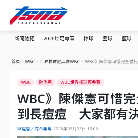
新聞總覽
2026世足專區
棒球
壘球
籃球
首頁
WBC
世界棒球經典賽WBC
WBC》陳傑憲可惜完全體
WBC
陳傑憲
WBC世界棒球經典賽
WBC》陳傑憲可惜
到長痘痘 大家都有
歐建智／綜合報導
2026年03月03日 13:06