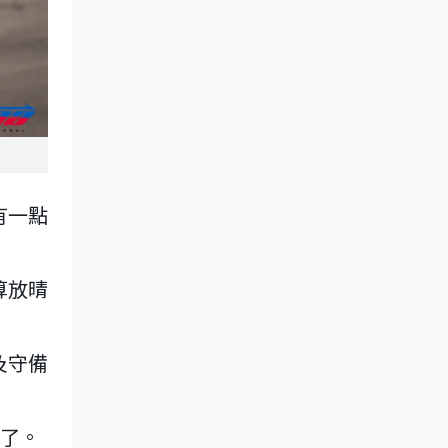
有一點
算放晴
及守備
了。