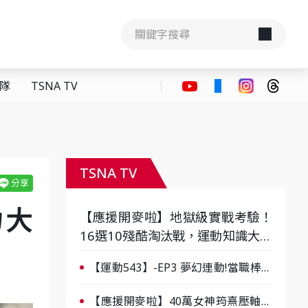
隊
TSNA TV
TSNA TV
力大
【應援開麥啦】地獄級實戰考驗！
16選10殘酷淘汰戰，運動知識大會
考誰是真懂？-ep3
【運動543】-EP3 夢幻連動!當職棒傳
奇遇上台灣女棒 8/29熱血傳承
【應援開麥啦】40萬女神筠熹壓軸！