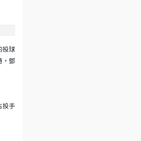
的投球
時，鄧
右投手