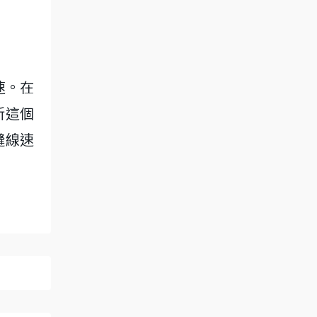
速。在
新這個
縫線速