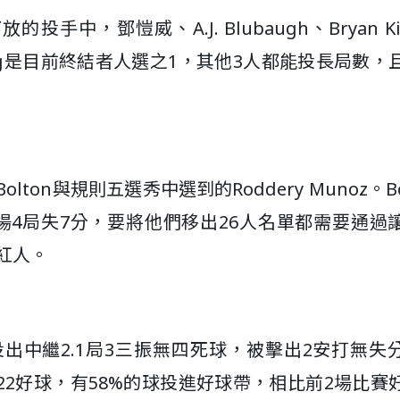
中，鄧愷威、A.J. Blubaugh、Bryan Ki
King是目前終結者人選之1，其他3人都能投長局數，
ton與規則五選秀中選到的Roddery Munoz。Bo
3場4局失7分，要將他們移出26人名單都需要通過
紅人。
出中繼2.1局3三振無四死球，被擊出2安打無失
有22好球，有58%的球投進好球帶，相比前2場比賽