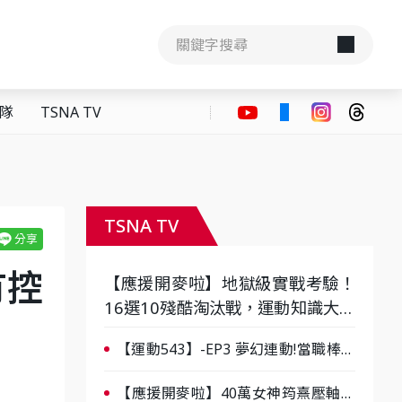
隊
TSNA TV
TSNA TV
有控
【應援開麥啦】地獄級實戰考驗！
16選10殘酷淘汰戰，運動知識大會
考誰是真懂？-ep3
【運動543】-EP3 夢幻連動!當職棒傳
奇遇上台灣女棒 8/29熱血傳承
【應援開麥啦】40萬女神筠熹壓軸！