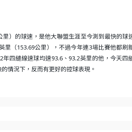
.78公里）的球速，是他大聯盟生涯至今測到最快的球
5英里（153.69公里），不過今年連3場比賽他都刷
年四縫線速球均速93.6、93.2英里的他，今天四
增快的情況下，反而有更好的控球表現。