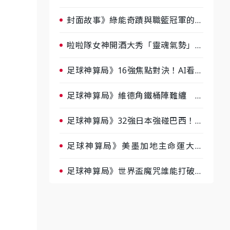
淘汰前夕大混戰，蔡尚樺驚艷：一個
比一個會-ep2
封面故事》綠能奇蹟與職籃冠軍的背
後！雲豹創辦人張建偉做客《封面故
事》大談「心酸創業學」
啦啦隊女神開酒大秀「靈魂氣勢」！
《運動543》微醺企劃台韓拼酒文化
大過招
足球神算局》16強焦點對決！AI看好
巴西晉級、數據派力挺挪威
足球神算局》維德角鐵桶陣難纏 阿
根廷被看好下半場破局晉級
足球神算局》32強日本強碰巴西！AI
估五五波 牛肉哥、小魚看好延長賽
爆冷
足球神算局》美墨加地主命運大解
析 墨西哥獲數據與玄學雙點名
足球神算局》世界盃魔咒誰能打破？
AI、數據、塔羅齊開講 阿根廷連
霸、日本闖8強成焦點