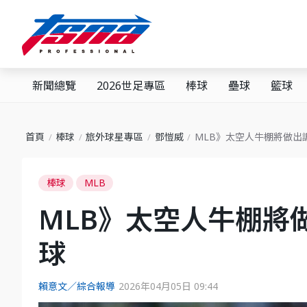
新聞總覽
2026世足專區
棒球
壘球
籃球
首頁
棒球
旅外球星專區
鄧愷威
MLB》太空人牛棚將做出
棒球
MLB
MLB》太空人牛棚將
球
賴意文／綜合報導
2026年04月05日 09:44