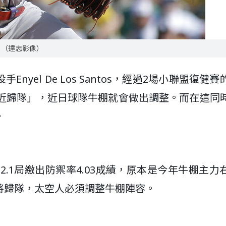
。（達志影像）
yel De Los Santos，經過2場小聯盟復健賽
經「接近歸隊」，近日球隊牛棚就會做出調整。而在這同
。
人的22.1局繳出防禦率4.03成績，原本是今年牛棚主力
將歸隊，太空人必須調整牛棚陣容。