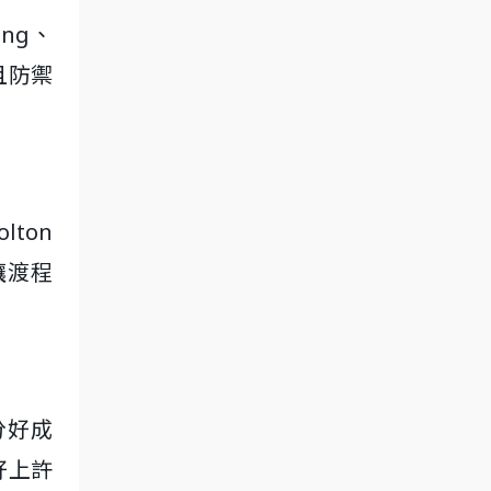
ng、
且防禦
lton
讓渡程
分好成
好上許