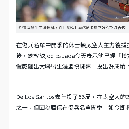
鄧愷威飆出生涯最速，而且還有比前2場出賽更好的控球表現
在傷兵名單中開季的休士頓太空人主力後援投手En
後，總教練Joe Espada今天表示他已
愷威飆出大聯盟生涯最快球速，投出好成績
De Los Santos去年投了66局，在太空
之一，但因為膝傷在傷兵名單開季。如今即