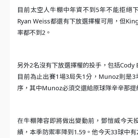
目前太空人牛棚中年資不到5年不能拒絕下放的投手
Ryan Weiss都還有下放選擇權可用，但
率都不到2。
另外2名沒有下放選擇權的投手，包括Cody Bol
目前為止出賽1場3局失1分，Munoz則是
序，其中Munoz必須交還給原球隊辛辛那提
在牛棚陣容即將做出變動前，鄧愷威今天投
績，本季防禦率降到1.59。他今天33球中