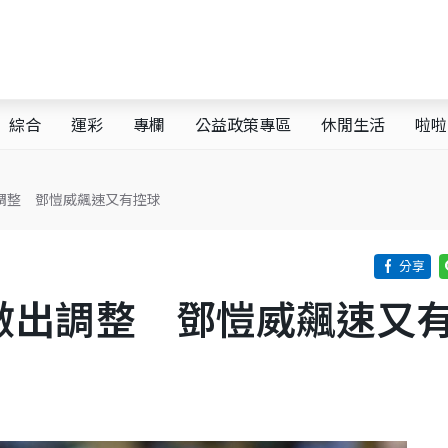
綜合
運彩
專欄
公益政策專區
休閒生活
啦啦
調整 鄧愷威飆速又有控球
做出調整 鄧愷威飆速又