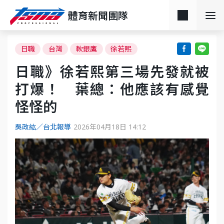
體育新聞團隊
日職
台灣
軟銀鷹
徐若熙
日職》徐若熙第三場先發就被
打爆！ 葉總：他應該有感覺
怪怪的
吳政紘／台北報導
2026年04月18日 14:12