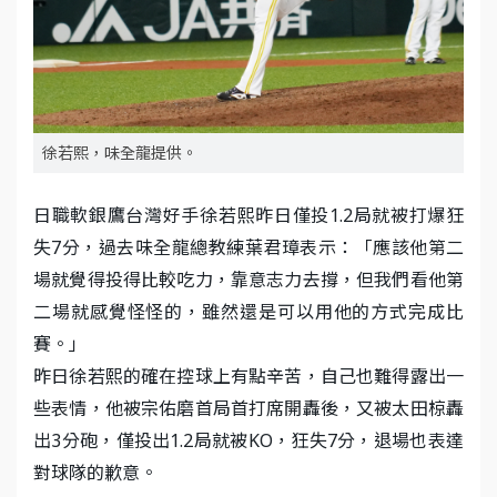
徐若熙，味全龍提供。
日職軟銀鷹台灣好手徐若熙昨日僅投1.2局就被打爆狂
失7分，過去味全龍總教練葉君璋表示：「應該他第二
場就覺得投得比較吃力，靠意志力去撐，但我們看他第
二場就感覺怪怪的，雖然還是可以用他的方式完成比
賽。」
昨日徐若熙的確在控球上有點辛苦，自己也難得露出一
些表情，他被宗佑磨首局首打席開轟後，又被太田椋轟
出3分砲，僅投出1.2局就被KO，狂失7分，退場也表達
對球隊的歉意。