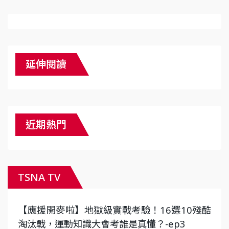
延伸閱讀
近期熱門
TSNA TV
【應援開麥啦】地獄級實戰考驗！16選10殘酷
淘汰戰，運動知識大會考誰是真懂？-ep3