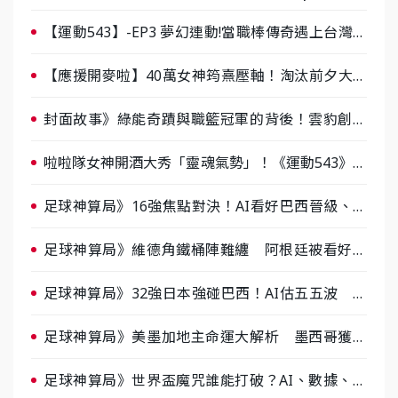
【運動543】-EP3 夢幻連動!當職棒傳奇遇上台灣女
棒 8/29熱血傳承
【應援開麥啦】40萬女神筠熹壓軸！淘汰前夕大混
戰，蔡尚樺驚艷：一個比一個會-ep2
封面故事》綠能奇蹟與職籃冠軍的背後！雲豹創辦
人張建偉做客《封面故事》大談「心酸創業學」
啦啦隊女神開酒大秀「靈魂氣勢」！《運動543》微
醺企劃台韓拼酒文化大過招
足球神算局》16強焦點對決！AI看好巴西晉級、數
據派力挺挪威
足球神算局》維德角鐵桶陣難纏 阿根廷被看好下
半場破局晉級
足球神算局》32強日本強碰巴西！AI估五五波 牛
肉哥、小魚看好延長賽爆冷
足球神算局》美墨加地主命運大解析 墨西哥獲數
據與玄學雙點名
足球神算局》世界盃魔咒誰能打破？AI、數據、塔