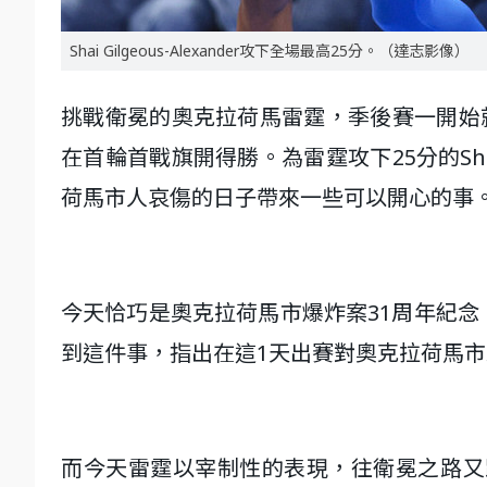
Shai Gilgeous-Alexander攻下全場最高25分。（達志影像）
挑戰衛冕的奧克拉荷馬雷霆，季後賽一開始就
在首輪首戰旗開得勝。為雷霆攻下25分的Shai 
荷馬市人哀傷的日子帶來一些可以開心的事
今天恰巧是奧克拉荷馬市爆炸案31周年紀念，雷
到這件事，指出在這1天出賽對奧克拉荷馬
而今天雷霆以宰制性的表現，往衛冕之路又踏出一