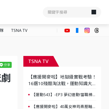
隊
TSNA TV
TSNA TV
悲劇
【應援開麥啦】地獄級實戰考驗！
16選10殘酷淘汰戰，運動知識大會
考誰是真懂？-ep3
【運動543】-EP3 夢幻連動!當職棒傳
奇遇上台灣女棒 8/29熱血傳承
【應援開麥啦】40萬女神筠熹壓軸！