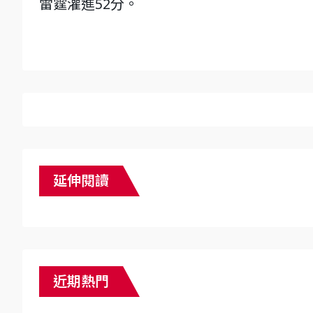
雷霆灌進52分。
延伸閱讀
近期熱門