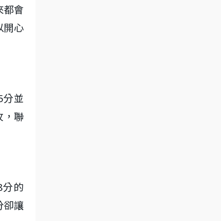
來都會
以開心
25分並
阻攻，聯
18分的
分卻讓