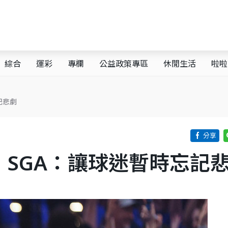
綜合
運彩
專欄
公益政策專區
休閒生活
啦啦
記悲劇
 SGA：讓球迷暫時忘記