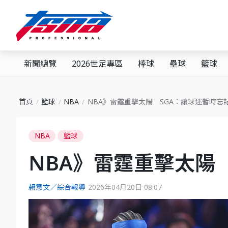
新聞總覽
2026世足專區
棒球
壘球
籃球
首頁
籃球
NBA
NBA》雷霆重擊太陽 SGA：讓球迷暫時忘
NBA
籃球
NBA》雷霆重擊太陽
賴意文／綜合報導
2026年04月20日 08:07