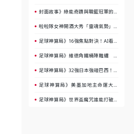
淘汰前夕大混戰，蔡尚樺驚艷：一個
比一個會-ep2
封面故事》綠能奇蹟與職籃冠軍的背
後！雲豹創辦人張建偉做客《封面故
事》大談「心酸創業學」
啦啦隊女神開酒大秀「靈魂氣勢」！
《運動543》微醺企劃台韓拼酒文化
大過招
足球神算局》16強焦點對決！AI看好
巴西晉級、數據派力挺挪威
足球神算局》維德角鐵桶陣難纏 阿
根廷被看好下半場破局晉級
足球神算局》32強日本強碰巴西！AI
估五五波 牛肉哥、小魚看好延長賽
爆冷
足球神算局》美墨加地主命運大解
析 墨西哥獲數據與玄學雙點名
足球神算局》世界盃魔咒誰能打破？
AI、數據、塔羅齊開講 阿根廷連
霸、日本闖8強成焦點