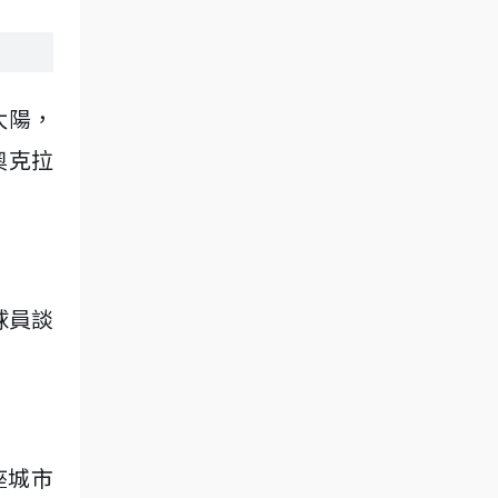
太陽，
令奧克拉
球員談
座城市