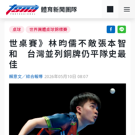
體育新聞團隊
桌球
世界團體桌球錦標賽
世桌賽》林昀儒不敵張本智
和 台灣並列銅牌仍平隊史最
佳
賴意文／綜合報導
2026年05月10日 08:07