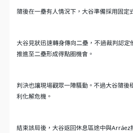
隨後在一壘有人情況下，大谷準備採用固定式
大谷見狀迅速轉身傳向二壘，不過裁判認定他
推進至二壘形成得點圈機會。
判決也讓現場觀眾一陣騷動。不過大谷隨後穩住陣
利化解危機。
結束該局後，大谷返回休息區途中與Arrá