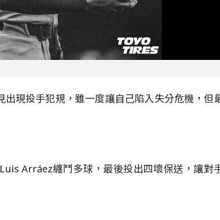
見出現投手犯規，雖一度讓自己陷入失分危機，但
is Arráez纏鬥多球，最後投出四壞保送，讓對