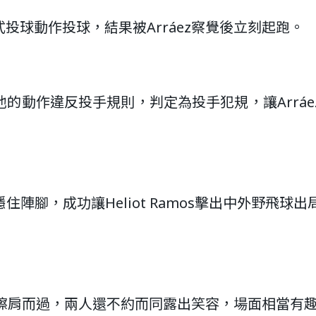
投球動作投球，結果被Arráez察覺後立刻起跑。
的動作違反投手規則，判定為投手犯規，讓Arráe
腳，成功讓Heliot Ramos擊出中外野飛球出
ez擦肩而過，兩人還不約而同露出笑容，場面相當有