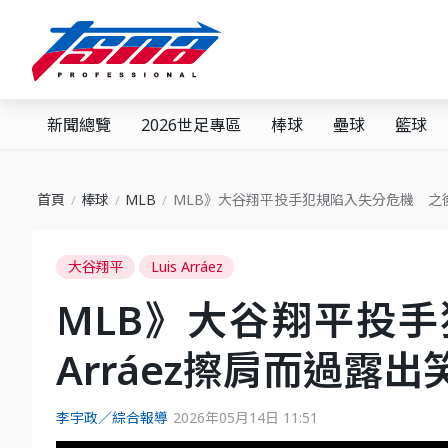
新聞總覽
2026世足專區
棒球
壘球
籃球
首頁
棒球
MLB
MLB》大谷翔平投手犯規陷入失分危機 之後
大谷翔平
Luis Arráez
MLB》大谷翔平投
Arráez擦肩而過露出
李宇政／綜合報導
2026年05月14日 11:51