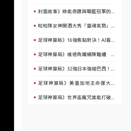
淘汰前夕大混戰，蔡尚樺驚艷：一個
比一個會-ep2
封面故事》綠能奇蹟與職籃冠軍的背
後！雲豹創辦人張建偉做客《封面故
事》大談「心酸創業學」
啦啦隊女神開酒大秀「靈魂氣勢」！
《運動543》微醺企劃台韓拼酒文化
大過招
足球神算局》16強焦點對決！AI看好
巴西晉級、數據派力挺挪威
足球神算局》維德角鐵桶陣難纏 阿
根廷被看好下半場破局晉級
足球神算局》32強日本強碰巴西！AI
估五五波 牛肉哥、小魚看好延長賽
爆冷
足球神算局》美墨加地主命運大解
析 墨西哥獲數據與玄學雙點名
足球神算局》世界盃魔咒誰能打破？
AI、數據、塔羅齊開講 阿根廷連
霸、日本闖8強成焦點