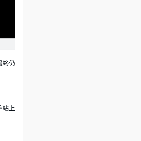
最終仍
手站上