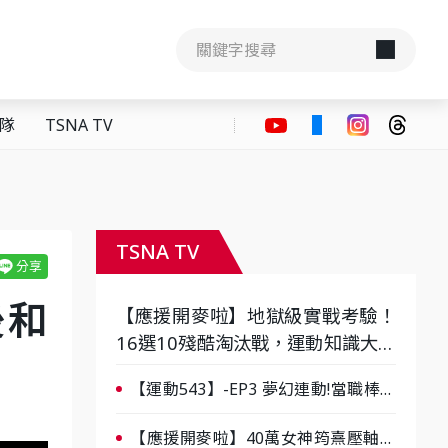
隊
TSNA TV
TSNA TV
後和
【應援開麥啦】地獄級實戰考驗！
16選10殘酷淘汰戰，運動知識大會
考誰是真懂？-ep3
【運動543】-EP3 夢幻連動!當職棒傳
奇遇上台灣女棒 8/29熱血傳承
【應援開麥啦】40萬女神筠熹壓軸！