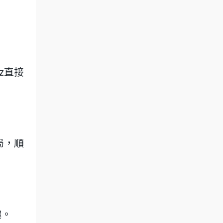
z直接
局，順
趣。