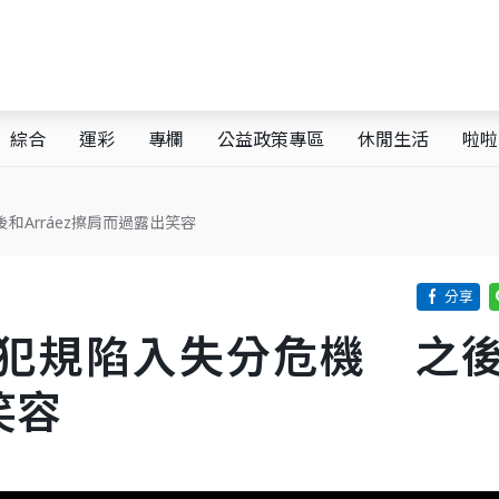
綜合
運彩
專欄
公益政策專區
休閒生活
啦啦
和Arráez擦肩而過露出笑容
手犯規陷入失分危機 之
笑容