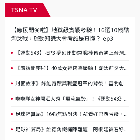
TSNA TV
【應援開麥啦】地獄級實戰考驗！16選10殘酷
淘汰戰，運動知識大會考誰是真懂？-ep3
【運動543】-EP3 夢幻連動!當職棒傳奇遇上台灣女
棒 8/29熱血傳承
【應援開麥啦】40萬女神筠熹壓軸！淘汰前夕大混
戰，蔡尚樺驚艷：一個比一個會-ep2
封面故事》綠能奇蹟與職籃冠軍的背後！雲豹創辦
人張建偉做客《封面故事》大談「心酸創業學」
啦啦隊女神開酒大秀「靈魂氣勢」！《運動543》微
醺企劃台韓拼酒文化大過招
足球神算局》16強焦點對決！AI看好巴西晉級、數
據派力挺挪威
足球神算局》維德角鐵桶陣難纏 阿根廷被看好下
半場破局晉級