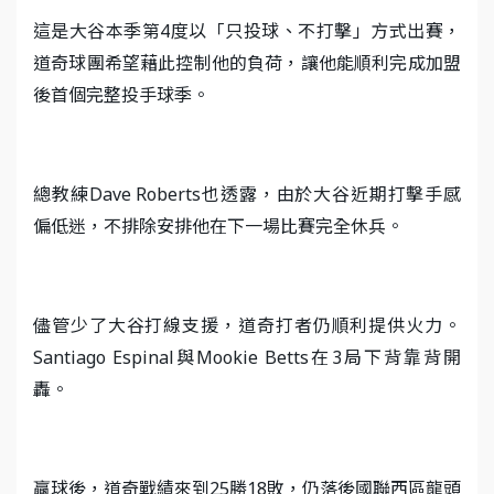
這是大谷本季第4度以「只投球、不打擊」方式出賽，
道奇球團希望藉此控制他的負荷，讓他能順利完成加盟
後首個完整投手球季。
總教練Dave Roberts也透露，由於大谷近期打擊手感
偏低迷，不排除安排他在下一場比賽完全休兵。
儘管少了大谷打線支援，道奇打者仍順利提供火力。
Santiago Espinal與Mookie Betts在3局下背靠背開
轟。
贏球後，道奇戰績來到25勝18敗，仍落後國聯西區龍頭