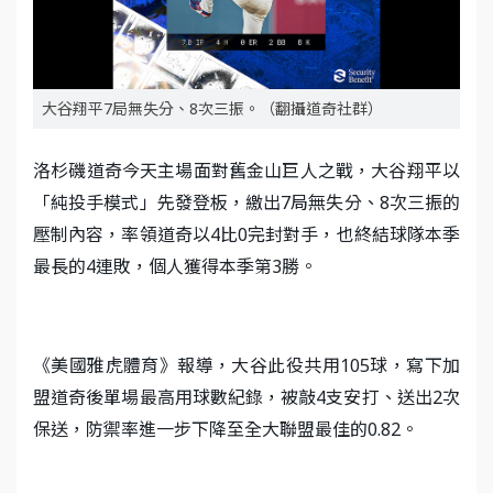
大谷翔平7局無失分、8次三振。（翻攝道奇社群）
洛杉磯道奇今天主場面對舊金山巨人之戰，大谷翔平以
「純投手模式」先發登板，繳出7局無失分、8次三振的
壓制內容，率領道奇以4比0完封對手，也終結球隊本季
最長的4連敗，個人獲得本季第3勝。
《美國雅虎體育》報導，大谷此役共用105球，寫下加
盟道奇後單場最高用球數紀錄，被敲4支安打、送出2次
保送，防禦率進一步下降至全大聯盟最佳的0.82。