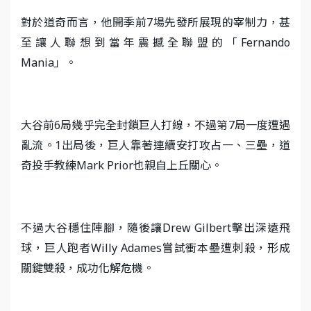
對於道奇而言，他開季前7場先發所展現的宰制力，甚
至讓人聯想到當年震撼全聯盟的「Fernando
Mania」。
大谷前6局幾乎完全封鎖巨人打線，不過第7局一度遭遇
亂流。1出局後，巨人靠著連續安打攻占一、三壘，道
奇投手教練Mark Prior也親自上丘關心。
不過大谷穩住陣腳，隨後讓Drew Gilbert擊出深遠飛
球，巨人跑者Willy Adames嘗試衝本壘遭刺殺，形成
關鍵雙殺，成功化解危機。