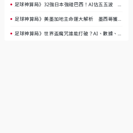
足球神算局》32強日本強碰巴西！AI估五五波 牛
肉哥、小魚看好延長賽爆冷
足球神算局》美墨加地主命運大解析 墨西哥獲數
據與玄學雙點名
足球神算局》世界盃魔咒誰能打破？AI、數據、塔
羅齊開講 阿根廷連霸、日本闖8強成焦點