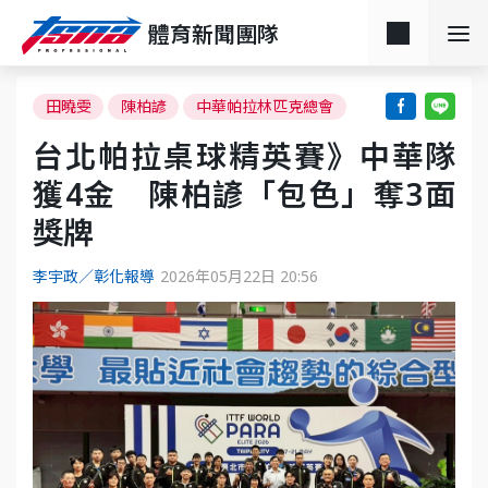
體育新聞團隊
田曉雯
陳柏諺
中華帕拉林匹克總會
台北帕拉桌球精英賽》中華隊
獲4金 陳柏諺「包色」奪3面
獎牌
李宇政／彰化報導
2026年05月22日 20:56