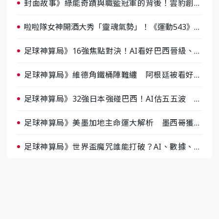
封面故事》綠能奇蹟與職籃冠軍的背後！雲豹創辦
人張建偉做客《封面故事》大談「心酸創業學」
啦啦隊女神開酒大秀「靈魂氣勢」！《運動543》微
醺企劃台韓拼酒文化大過招
足球神算局》16強焦點對決！AI看好巴西晉級、數
據派力挺挪威
足球神算局》維德角鐵桶陣難纏 阿根廷被看好下
半場破局晉級
足球神算局》32強日本強碰巴西！AI估五五波 牛
肉哥、小魚看好延長賽爆冷
足球神算局》美墨加地主命運大解析 墨西哥獲數
據與玄學雙點名
足球神算局》世界盃魔咒誰能打破？AI、數據、塔
羅齊開講 阿根廷連霸、日本闖8強成焦點