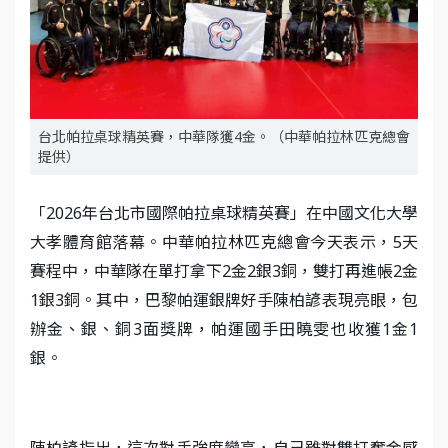
台北帕拉桌球精英賽，中華隊獲4金。（中華帕拉林匹克總會
提供）
「2026年台北市國際帕拉桌球精英賽」在中國文化大學
大孝體育館落幕。中華帕拉林匹克總會今天表示，5天
賽程中，中華隊在單打拿下2金2銀3銅，雙打再進帳2金
1銀3銅。其中，巴黎帕運銀牌好手陳柏諺表現亮眼，包
辦金、銀、銅3面獎牌，帕運國手田曉雯也收獲1金1
銀。
陳柏諺指出，這次對手強度蠻高，自己雖對雙打奪金感