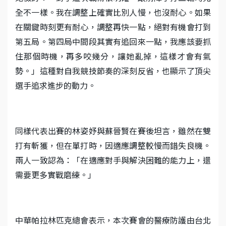
全不一樣。我在調整上確實比別人慢，也沒耐心。如果
在關鍵時刻更有耐心，調整再快一點，絕對有機會打到
第五局。第四局中間段其實有追回來一點，我應該要抓
住那個時機，再多咬幾分，讓她亂掉，這樣才會有氣
勢。」這種對自我競技節奏的深刻反省，也顯示了頂尖
選手追求進步的動力。
同樣代表出賽的林姿妤與蘇晉賢在賽後坦言，雖然在雙
打有斬獲，但在單打時，因適應調整較慢而錯失良機。
兩人一致認為：「在適應對手與解決困難的能力上，還
需要更多實戰磨練。」
中華帕拉林匹克總會表示，本次賽會的醫療防護由台北