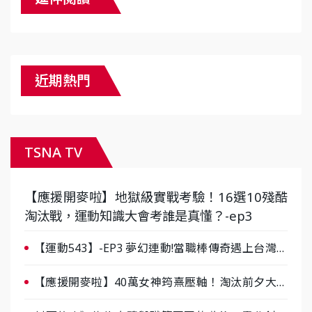
近期熱門
TSNA TV
【應援開麥啦】地獄級實戰考驗！16選10殘酷
淘汰戰，運動知識大會考誰是真懂？-ep3
【運動543】-EP3 夢幻連動!當職棒傳奇遇上台灣女
棒 8/29熱血傳承
【應援開麥啦】40萬女神筠熹壓軸！淘汰前夕大混
戰，蔡尚樺驚艷：一個比一個會-ep2