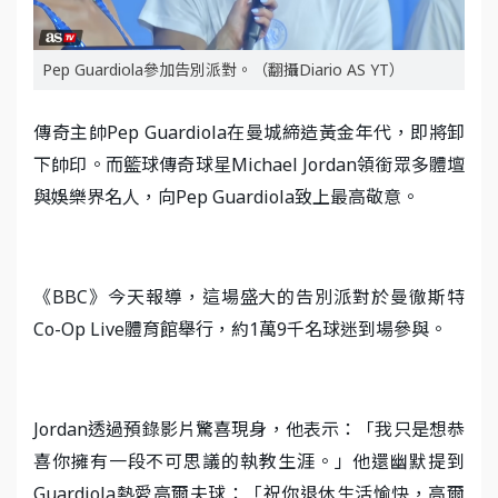
Pep Guardiola參加告別派對。（翻攝Diario AS YT）
傳奇主帥Pep Guardiola在曼城締造黃金年代，即將卸
下帥印。而籃球傳奇球星Michael Jordan領銜眾多體壇
與娛樂界名人，向Pep Guardiola致上最高敬意。
《BBC》今天報導，這場盛大的告別派對於曼徹斯特
Co-Op Live體育館舉行，約1萬9千名球迷到場參與。
Jordan透過預錄影片驚喜現身，他表示：「我只是想恭
喜你擁有一段不可思議的執教生涯。」他還幽默提到
Guardiola熱愛高爾夫球：「祝你退休生活愉快，高爾