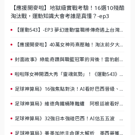
【應援開麥啦】地獄級實戰考驗！16選10殘酷
淘汰戰，運動知識大會考誰是真懂？-ep3
【運動543】-EP3 夢幻連動!當職棒傳奇遇上台灣女
棒 8/29熱血傳承
【應援開麥啦】40萬女神筠熹壓軸！淘汰前夕大混
戰，蔡尚樺驚艷：一個比一個會-ep2
封面故事》綠能奇蹟與職籃冠軍的背後！雲豹創辦
人張建偉做客《封面故事》大談「心酸創業學」
啦啦隊女神開酒大秀「靈魂氣勢」！《運動543》微
醺企劃台韓拼酒文化大過招
足球神算局》16強焦點對決！AI看好巴西晉級、數
據派力挺挪威
足球神算局》維德角鐵桶陣難纏 阿根廷被看好下
半場破局晉級
足球神算局》32強日本強碰巴西！AI估五五波 牛
肉哥、小魚看好延長賽爆冷
足球神算局》美墨加地主命運大解析 墨西哥獲數