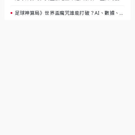
據與玄學雙點名
足球神算局》世界盃魔咒誰能打破？AI、數據、塔
羅齊開講 阿根廷連霸、日本闖8強成焦點