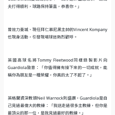
夫打得順利，球路保持筆直，恭喜你。」
曾效力曼城、現任拜仁慕尼黑主帥的Vincent Kompany
也現身活動，引發現場球迷熱烈歡呼。
英國高球名將Tommy Fleetwood同樣錄製影片向
Guardiola致意：「你值得擁有接下來的一切成就，能
稱你為朋友是一種榮耀，你真的太了不起了。」
英格蘭資深教頭Neil Warnock則盛讚，Guardiola是自
己見過最偉大的教練：「我送走過很多主教練，但你是
最頂尖的那一位，是我見過最好的教練。」