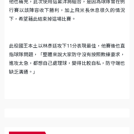
他也補充，此次使用這套洋將組合，是因為球隊曾在例
行賽以該陣容收下勝利，加上飛米長休息很久的情況
下，希望藉此結束掉這場比賽。
此役國王本土以林彥廷攻下11分表現最佳，他賽後也直
指球隊問題，「整體來說大家防守沒有按照教練要求，
進攻太急，都想自己處理球，變得比較自私，防守端也
缺乏溝通。」