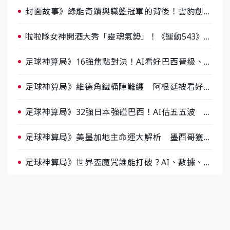
封面故事》綠能奇蹟與職籃冠軍的背後！雲豹創辦
人張建偉做客《封面故事》大談「心酸創業學」
啦啦隊女神開酒大秀「靈魂氣勢」！《運動543》微
醺企劃台韓拼酒文化大過招
足球神算局》16強焦點對決！AI看好巴西晉級、數
據派力挺挪威
足球神算局》維德角鐵桶陣難纏 阿根廷被看好下
半場破局晉級
足球神算局》32強日本強碰巴西！AI估五五波 牛
肉哥、小魚看好延長賽爆冷
足球神算局》美墨加地主命運大解析 墨西哥獲數
據與玄學雙點名
足球神算局》世界盃魔咒誰能打破？AI、數據、塔
羅齊開講 阿根廷連霸、日本闖8強成焦點