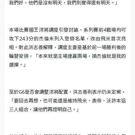
我們好，他們是沒有明天，我們則覺得還有明天。」
本場比賽國王洋將調度引發討論，系列賽前4戰場均可
攻下24.3分的杰倫未列入登錄名單，改由飛米首次亮
相。對此洪志善解釋，調度主要是基於前一場勝利後的
輪替安排，「本來就是主場連贏兩場，換杰倫就是我的
選擇。」
至於G6是否會調整洋將配置，洪志善則表示仍未定案，
「要回去再想，也可能還是維持飛米、奧帝、沃許本這
三人組合，讓他們再證明自己。」