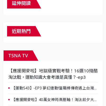
延伸閱讀
近期熱門
TSNA TV
【應援開麥啦】地獄級實戰考驗！16選10殘酷
淘汰戰，運動知識大會考誰是真懂？-ep3
【運動543】-EP3 夢幻連動!當職棒傳奇遇上台灣女
棒 8/29熱血傳承
【應援開麥啦】40萬女神筠熹壓軸！淘汰前夕大混
戰，蔡尚樺驚艷：一個比一個會-ep2