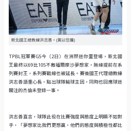
新北國王總教練洪志善。(黃以信攝)
TPBL冠軍賽G5今（2日）在洲際迷你蛋登場，新北國
王最終以69比105不敵福爾摩沙夢想家，無緣提前在系
列賽封王，系列賽戰線也被延長。賽後國王代理總教練
洪志善語重心長，點出球隊輸球主因，同時也回應球迷
關注的杰倫未登錄一事。
洪志善直言，球隊此役在比賽強度與態度上明顯不如對
手，「夢想家比我們更想贏，他們的態度與積極性都比