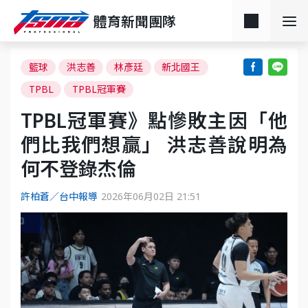
體育新聞團隊
籃球
洪志善
林彥廷
新北國王
TPBL
TPBL冠軍賽
TPBL冠軍賽》點慘敗主因「他
們比我們想贏」 洪志善說明為
何不登錄杰倫
許柏蒼／台中報導
2026年06月02日 21:51