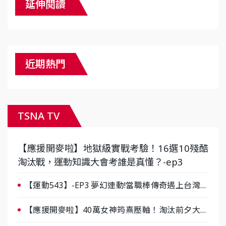
延伸閱讀
近期熱門
TSNA TV
【應援開麥啦】地獄級實戰考驗！16選10殘酷
淘汰戰，運動知識大會考誰是真懂？-ep3
【運動543】-EP3 夢幻連動!當職棒傳奇遇上台灣女
棒 8/29熱血傳承
【應援開麥啦】40萬女神筠熹壓軸！淘汰前夕大混
戰，蔡尚樺驚艷：一個比一個會-ep2