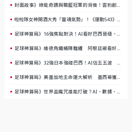
封面故事》綠能奇蹟與職籃冠軍的背後！雲豹創辦
人張建偉做客《封面故事》大談「心酸創業學」
啦啦隊女神開酒大秀「靈魂氣勢」！《運動543》微
醺企劃台韓拼酒文化大過招
足球神算局》16強焦點對決！AI看好巴西晉級、數
據派力挺挪威
足球神算局》維德角鐵桶陣難纏 阿根廷被看好下
半場破局晉級
足球神算局》32強日本強碰巴西！AI估五五波 牛
肉哥、小魚看好延長賽爆冷
足球神算局》美墨加地主命運大解析 墨西哥獲數
據與玄學雙點名
足球神算局》世界盃魔咒誰能打破？AI、數據、塔
羅齊開講 阿根廷連霸、日本闖8強成焦點