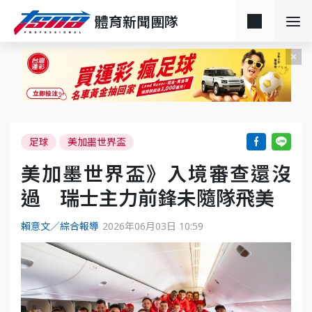
體育新聞團隊
足球
美加墨世界盃
美加墨世界盃》入境審查還沒
過 瑞士主力前鋒未隨隊飛美
賴意文／綜合報導
2026年06月03日 10:59