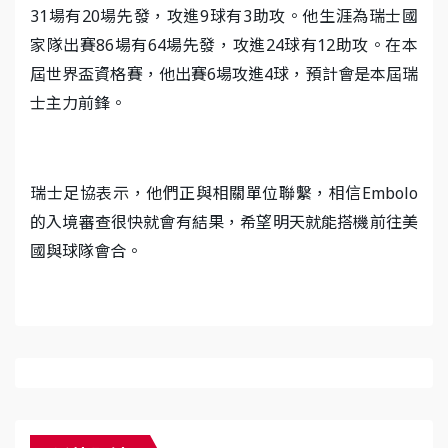
31場有20場先發，攻進9球有3助攻。他生涯為瑞士國
家隊出賽86場有64場先發，攻進24球有12助攻。在本
屆世界盃資格賽，他出賽6場攻進4球，預計會是本屆瑞
士主力前鋒。
瑞士足協表示，他們正與相關單位聯繫，相信Embolo
的入境審查很快就會有結果，希望明天就能搭機前往美
國與球隊會合。