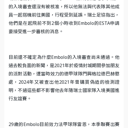
的入境審查還沒有被核准，所以他無法與代表隊其他成
員一起搭機前往美國，行程受到延誤。瑞士足協指出，
他們是在起飛前不到2個小時收到Embolo的ESTA申請
要接受進一步審核的消息。
目前還不確定為什麼Embolo的入境審查尚未通過。他
過去較負面的新聞，是2021年於疫情封城期間參加朋友
的派對活動，遭當時效力的德甲球隊門興格拉德巴赫懲
處，2024年又被查出他2021年曾購買偽造的檢測證
明，不過這些都不影響他去年隨瑞士國家隊入境美國進
行友誼賽。
29歲的Embolo目前效力法甲球隊雷恩，本季聯賽出賽