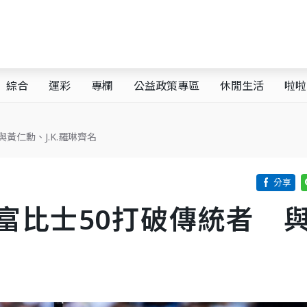
綜合
運彩
專欄
公益政策專區
休閒生活
啦啦
黃仁勳、J.K.羅琳齊名
富比士50打破傳統者 