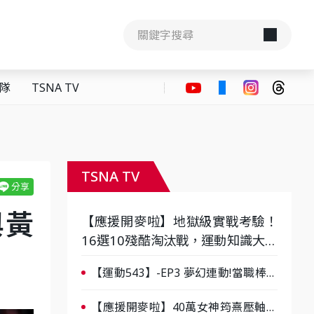
隊
TSNA TV
TSNA TV
與黃
【應援開麥啦】地獄級實戰考驗！
16選10殘酷淘汰戰，運動知識大會
考誰是真懂？-ep3
【運動543】-EP3 夢幻連動!當職棒傳
奇遇上台灣女棒 8/29熱血傳承
【應援開麥啦】40萬女神筠熹壓軸！