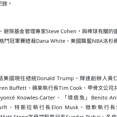
紀錄。
險基金管理專家Steve Cohen，與棒球有關的
冠軍賽總裁Dana White、美國職籃NBA洛杉
國現任總統Donald Trump、輝達創辦人黃
rren Buffett、蘋果執行長Tim Cook、甲骨文公
cé Knowles-Carter、「壞痞兔」Benito Ant
r Swift、特斯拉執行長Elon Musk、微軟執行長S
att Stone字母控股執行長Sundar Pichai、名作家