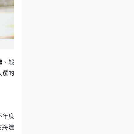
體、娛
入選的
下年度
估將達