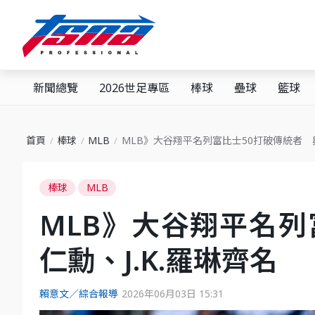
新聞總覽
2026世足專區
棒球
壘球
籃球
首頁
棒球
MLB
MLB》大谷翔平名列富比士50打破傳統者 與
棒球
MLB
MLB》大谷翔平名列
仁勳、J.K.羅琳齊名
賴意文／綜合報導
2026年06月03日 15:31