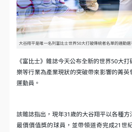
大谷翔平是唯一名列富比士世界50大打破傳統者名單的運動選
《富比士》雜誌今天公布全新的世界50大打
樂等行業為產業現狀的突破帶來影響的菁英
運動員。
該雜誌指出，現年31歲的大谷翔平以各種方
最價價值獎的球員，並帶領道奇完成21世