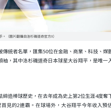
手。（圖片翻攝自洛杉磯道奇官方X）
破傳統者名單，匯集50位在金融、商業、科技、媒
領袖，其中洛杉磯道奇日本球星大谷翔平，是唯一
法締造棒球歷史，在去年成為史上第2位生涯4度奪
紀首見的2連霸。在球場外，大谷翔平今年收入預