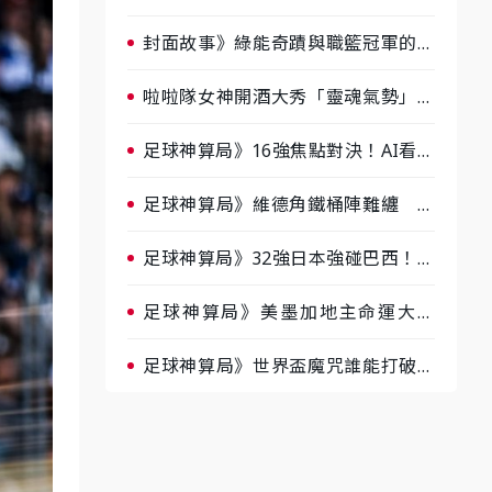
淘汰前夕大混戰，蔡尚樺驚艷：一個
比一個會-ep2
封面故事》綠能奇蹟與職籃冠軍的背
後！雲豹創辦人張建偉做客《封面故
事》大談「心酸創業學」
啦啦隊女神開酒大秀「靈魂氣勢」！
《運動543》微醺企劃台韓拼酒文化
大過招
足球神算局》16強焦點對決！AI看好
巴西晉級、數據派力挺挪威
足球神算局》維德角鐵桶陣難纏 阿
根廷被看好下半場破局晉級
足球神算局》32強日本強碰巴西！AI
估五五波 牛肉哥、小魚看好延長賽
爆冷
足球神算局》美墨加地主命運大解
析 墨西哥獲數據與玄學雙點名
足球神算局》世界盃魔咒誰能打破？
AI、數據、塔羅齊開講 阿根廷連
霸、日本闖8強成焦點