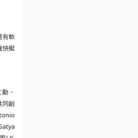
還有軟
磯快艇
仁勳、
司共同創
onio
atya
J.K.