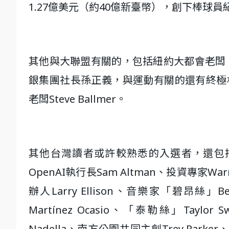
1.27億美元（約40億新臺幣），創下棒球員
其他與大聯盟有關的，包括紐約大都會老闆、避
銀集團社長孫正義，與運動有關的還有終極格鬥
老闆Steve Ballmer。
其他台灣讀者或許較熟悉的入選者，還包括美
OpenAI執行長Sam Altman、投資專家Wa
辦人Larry Ellison、音樂家「碧昂絲」Beyon
Martínez Ocasio、「泰勒絲」Taylo
Nadella、南方公園共同主創Trey Parker、M