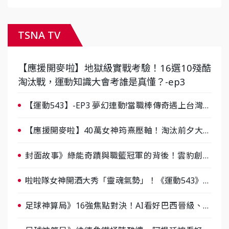
TSNA TV
【應援開麥啦】地獄級實戰考驗！16選10殘酷
淘汰戰，運動知識大會考誰是真懂？-ep3
【運動543】-EP3 夢幻連動!當職棒傳奇遇上台灣女
棒 8/29熱血傳承
【應援開麥啦】40萬女神筠熹壓軸！淘汰前夕大混
戰，蔡尚樺驚艷：一個比一個會-ep2
封面故事》綠能奇蹟與職籃冠軍的背後！雲豹創辦
人張建偉做客《封面故事》大談「心酸創業學」
啦啦隊女神開酒大秀「靈魂氣勢」！《運動543》微
醺企劃台韓拼酒文化大過招
足球神算局》16強焦點對決！AI看好巴西晉級、數
據派力挺挪威