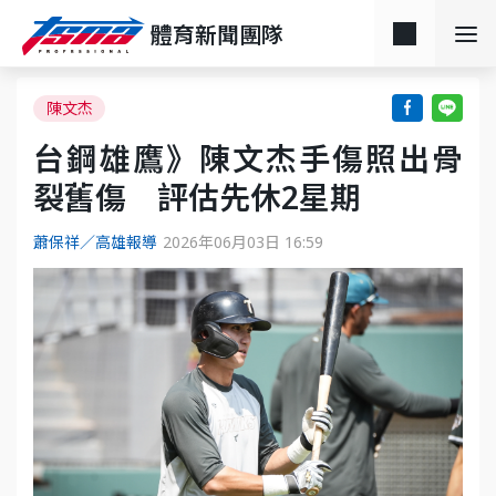
體育新聞團隊
陳文杰
台鋼雄鷹》陳文杰手傷照出骨
裂舊傷 評估先休2星期
蕭保祥／高雄報導
2026年06月03日 16:59