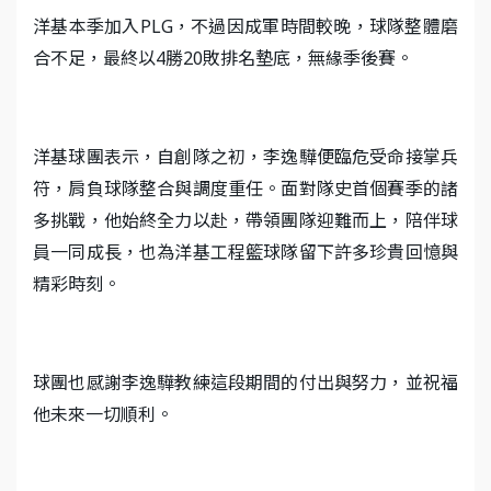
洋基本季加入PLG，不過因成軍時間較晚，球隊整體磨
合不足，最終以4勝20敗排名墊底，無緣季後賽。
洋基球團表示，自創隊之初，李逸驊便臨危受命接掌兵
符，肩負球隊整合與調度重任。面對隊史首個賽季的諸
多挑戰，他始終全力以赴，帶領團隊迎難而上，陪伴球
員一同成長，也為洋基工程籃球隊留下許多珍貴回憶與
精彩時刻。
球團也感謝李逸驊教練這段期間的付出與努力，並祝福
他未來一切順利。