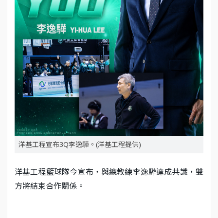
洋基工程宣布3Q李逸驊。(洋基工程提供)
洋基工程籃球隊今宣布，與總教練李逸驊達成共識，雙
方將結束合作關係。