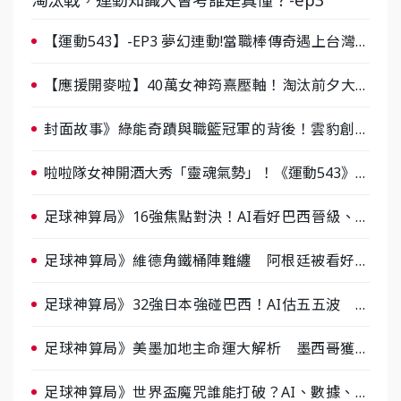
【運動543】-EP3 夢幻連動!當職棒傳奇遇上台灣女
棒 8/29熱血傳承
【應援開麥啦】40萬女神筠熹壓軸！淘汰前夕大混
戰，蔡尚樺驚艷：一個比一個會-ep2
封面故事》綠能奇蹟與職籃冠軍的背後！雲豹創辦
人張建偉做客《封面故事》大談「心酸創業學」
啦啦隊女神開酒大秀「靈魂氣勢」！《運動543》微
醺企劃台韓拼酒文化大過招
足球神算局》16強焦點對決！AI看好巴西晉級、數
據派力挺挪威
足球神算局》維德角鐵桶陣難纏 阿根廷被看好下
半場破局晉級
足球神算局》32強日本強碰巴西！AI估五五波 牛
肉哥、小魚看好延長賽爆冷
足球神算局》美墨加地主命運大解析 墨西哥獲數
據與玄學雙點名
足球神算局》世界盃魔咒誰能打破？AI、數據、塔