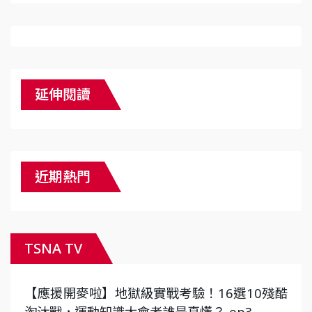
延伸閱讀
近期熱門
TSNA TV
【應援開麥啦】地獄級實戰考驗！16選10殘酷
淘汰戰，運動知識大會考誰是真懂？-ep3