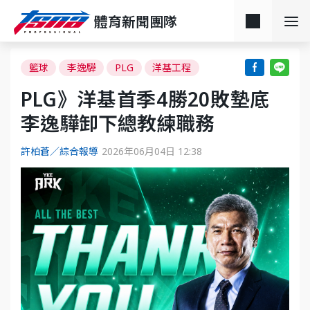
體育新聞團隊
籃球
李逸驊
PLG
洋基工程
PLG》洋基首季4勝20敗墊底
李逸驊卸下總教練職務
許柏蒼／綜合報導
2026年06月04日 12:38