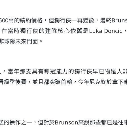
5500萬的續約價格，但獨行俠一再猶豫，最終Bruns
時獨行俠的建隊核心依舊是Luka Doncic
，而非球隊未來門面。
磯湖人，當年那支具有奪冠能力的獨行俠早已物是人
尼克晉級季後賽，並且都突破首輪，今年尼克終於拿下
糟糕的操作之一，但對於Brunson來說那些都已是往