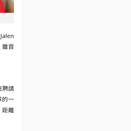
len
，雖首
尼克聘請
隊的一
，距離