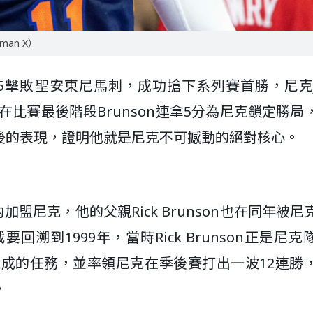
man X）
95擊敗聖安東尼馬刺，成功搶下系列賽首勝，尼克Ja
攻，在比賽最後階段Brunson連拿5分為尼克鎖定勝局
後的表現，證明他就是尼克不可撼動的絕對核心。
合約加盟尼克，他的父親Rick Brunson也在同年被
溯到1999年，當時Rick Brunson正是尼克
有完成的任務，並率領尼克在季後賽打出一波12連勝
。