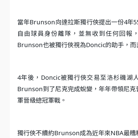
當年Brunson向達拉斯獨行俠提出一份4年
自由球員身份離隊，並無收到任何回報，在當
Brunson也被獨行俠視為Doncic的助手
4年後，Doncic被獨行俠交易至洛杉
Brunson到了尼克完成蛻變，年年帶領
軍晉級總冠軍戰。
獨行俠不續約Brunson成為近年來NBA最