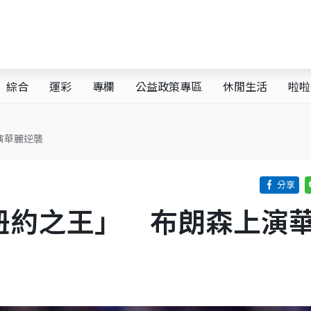
綜合
運彩
專欄
公益政策專區
休閒生活
啦啦
演華麗逆襲
紐約之王」 布朗森上演