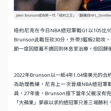
Jalen Brunson成為新一代「紐約之王」（翻攝自NFL_DovKlei
紐約尼克在今日NBA總冠軍戰G1以105比
Brunson此戰狂砍30分，外帶3籃板2助
節一度因膝蓋不適回到休息室治療，但回歸
2022年Brunson以一紙4年1.04億美元的
為助理教練，尼克上一次晉級NBA總冠軍戰要回
員，27年後，Brunson接下當年父親沒
「大蘋果」夢寐以求的總冠軍只差三場勝利