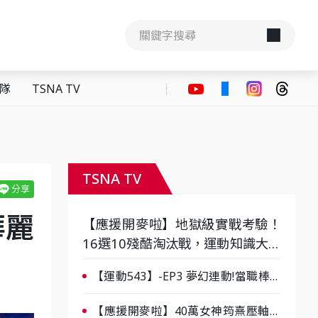
隊
TSNA TV
TSNA TV
華麗
【應援開麥啦】地獄級實戰考驗！
16選10殘酷淘汰戰，運動知識大會
考誰是真懂？-ep3
【運動543】-EP3 夢幻連動!當職棒傳
奇遇上台灣女棒 8/29熱血傳承
【應援開麥啦】40萬女神筠熹壓軸！