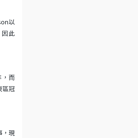
on以
，因此
非，而
東區冠
事，現