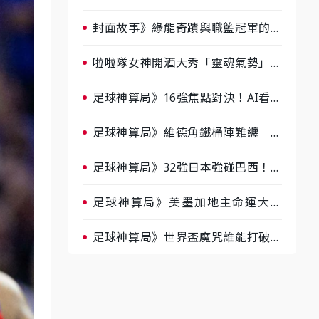
淘汰前夕大混戰，蔡尚樺驚艷：一個
比一個會-ep2
封面故事》綠能奇蹟與職籃冠軍的背
後！雲豹創辦人張建偉做客《封面故
事》大談「心酸創業學」
啦啦隊女神開酒大秀「靈魂氣勢」！
《運動543》微醺企劃台韓拼酒文化
大過招
足球神算局》16強焦點對決！AI看好
巴西晉級、數據派力挺挪威
足球神算局》維德角鐵桶陣難纏 阿
根廷被看好下半場破局晉級
足球神算局》32強日本強碰巴西！AI
估五五波 牛肉哥、小魚看好延長賽
爆冷
足球神算局》美墨加地主命運大解
析 墨西哥獲數據與玄學雙點名
足球神算局》世界盃魔咒誰能打破？
AI、數據、塔羅齊開講 阿根廷連
霸、日本闖8強成焦點