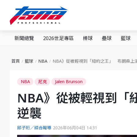
新聞總覽
2026世足專區
棒球
壘球
籃球
首頁
籃球
NBA
NBA》從被輕視到「紐約之王」 布朗森上
NBA
尼克
Jalen Brunson
NBA》從被輕視到「
逆襲
邱子珩／綜合報導
2026年06月04日 14:31