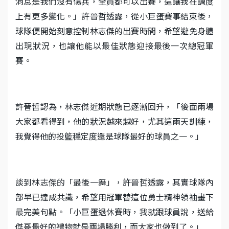
消息是我們沒有傷兵，全員都可以出賽，這讓我在調度
上有更多變化。」許晉哲透露，從小巨蛋賽事結束後，
球隊便開始刻意控制林志傑的出賽時間，希望避免身體
出現狀況，也讓他能以最佳狀態迎接最後一次總冠軍
賽。
許晉哲認為，林志傑近期狀態已逐漸回升，「後面兩場
大家都看得到，他的狀況越來越好，尤其這兩天訓練，
我覺得他的投籃穩定度還是球隊最好的球員之一。」
談到林志傑的「最後一舞」，許晉哲透露，其實球隊內
部早已達成共識，希望用冠軍替這位勇士精神領袖畫下
最完美句點。「小巨蛋退休賽時，我就跟球員說，送給
傑哥最好的禮物就是兩場勝利，而大家也做到了。」