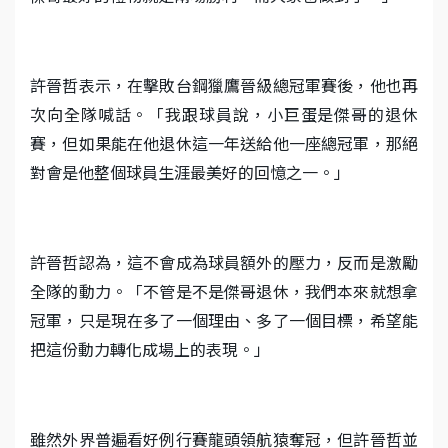
許晉哲表示，在擊敗台鋼獵鷹晉級總冠軍賽後，他也再
次向全隊喊話。「我跟球員說，小巨蛋是傑哥的退休
賽，但如果能在他退休這一年送給他一座總冠軍，那絕
對會是他整個球員生涯最美好的回憶之一。」
許晉哲認為，這不會成為球員額外的壓力，反而是激勵
全隊的動力。「不管是不是傑哥退休，我們本來就想拿
冠軍，只是現在多了一個理由、多了一個目標，希望能
把這份動力轉化成場上的表現。」
雖然外界普遍看好例行賽龍頭領航猿奪冠，但許晉哲並