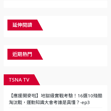
延伸閱讀
近期熱門
TSNA TV
【應援開麥啦】地獄級實戰考驗！16選10殘酷
淘汰戰，運動知識大會考誰是真懂？-ep3