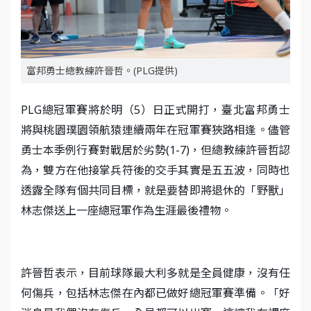
富邦勇士總教練許晉哲。(PLG提供)
PLG總冠軍賽將於明（5）日正式開打，臺北富邦勇士
將與桃園璞園領航猿連續兩年在冠軍賽狹路相逢。儘管
勇士本季例行賽對戰居於劣勢(1-7)，但總教練許晉哲認
為，雙方在他接掌兵符後的交手其實是五五波，同時也
透露全隊有個共同目標，就是要替即將退休的「野獸」
林志傑送上一座總冠軍作為生涯最後禮物。
許晉哲表示，目前球隊最大利多就是全員健康，沒有任
何傷兵，包括林志傑在內都已做好總冠軍賽準備。「好