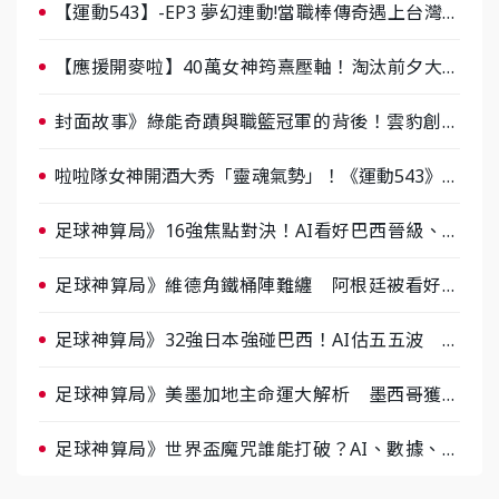
【運動543】-EP3 夢幻連動!當職棒傳奇遇上台灣女
棒 8/29熱血傳承
【應援開麥啦】40萬女神筠熹壓軸！淘汰前夕大混
戰，蔡尚樺驚艷：一個比一個會-ep2
封面故事》綠能奇蹟與職籃冠軍的背後！雲豹創辦
人張建偉做客《封面故事》大談「心酸創業學」
啦啦隊女神開酒大秀「靈魂氣勢」！《運動543》微
醺企劃台韓拼酒文化大過招
足球神算局》16強焦點對決！AI看好巴西晉級、數
據派力挺挪威
足球神算局》維德角鐵桶陣難纏 阿根廷被看好下
半場破局晉級
足球神算局》32強日本強碰巴西！AI估五五波 牛
肉哥、小魚看好延長賽爆冷
足球神算局》美墨加地主命運大解析 墨西哥獲數
據與玄學雙點名
足球神算局》世界盃魔咒誰能打破？AI、數據、塔
羅齊開講 阿根廷連霸、日本闖8強成焦點