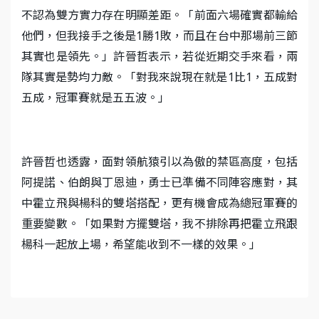
不認為雙方實力存在明顯差距。「前面六場確實都輸給
他們，但我接手之後是1勝1敗，而且在台中那場前三節
其實也是領先。」許晉哲表示，若從近期交手來看，兩
隊其實是勢均力敵。「對我來說現在就是1比1，五成對
五成，冠軍賽就是五五波。」
許晉哲也透露，面對領航猿引以為傲的禁區高度，包括
阿提諾、伯朗與丁恩迪，勇士已準備不同陣容應對，其
中霍立飛與楊科的雙塔搭配，更有機會成為總冠軍賽的
重要變數。「如果對方擺雙塔，我不排除再把霍立飛跟
楊科一起放上場，希望能收到不一樣的效果。」