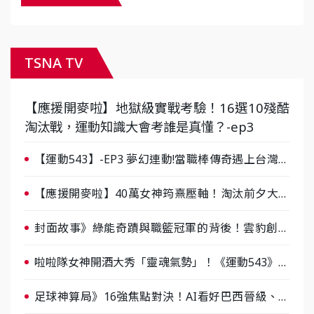
TSNA TV
【應援開麥啦】地獄級實戰考驗！16選10殘酷
淘汰戰，運動知識大會考誰是真懂？-ep3
【運動543】-EP3 夢幻連動!當職棒傳奇遇上台灣女
棒 8/29熱血傳承
【應援開麥啦】40萬女神筠熹壓軸！淘汰前夕大混
戰，蔡尚樺驚艷：一個比一個會-ep2
封面故事》綠能奇蹟與職籃冠軍的背後！雲豹創辦
人張建偉做客《封面故事》大談「心酸創業學」
啦啦隊女神開酒大秀「靈魂氣勢」！《運動543》微
醺企劃台韓拼酒文化大過招
足球神算局》16強焦點對決！AI看好巴西晉級、數
據派力挺挪威