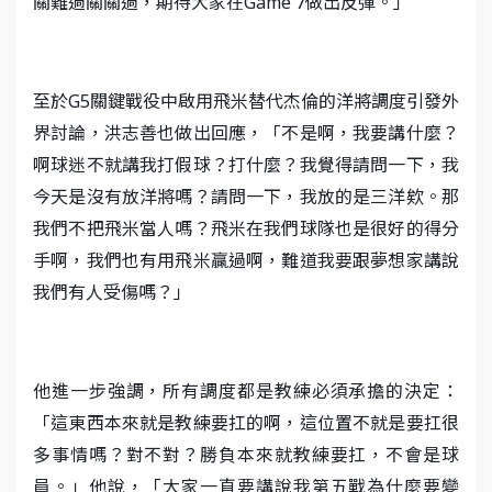
關難過關關過，期待大家在Game 7做出反彈。」
至於G5關鍵戰役中啟用飛米替代杰倫的洋將調度引發外
界討論，洪志善也做出回應，「不是啊，我要講什麼？
啊球迷不就講我打假球？打什麼？我覺得請問一下，我
今天是沒有放洋將嗎？請問一下，我放的是三洋欸。那
我們不把飛米當人嗎？飛米在我們球隊也是很好的得分
手啊，我們也有用飛米贏過啊，難道我要跟夢想家講說
我們有人受傷嗎？」
他進一步強調，所有調度都是教練必須承擔的決定：
「這東西本來就是教練要扛的啊，這位置不就是要扛很
多事情嗎？對不對？勝負本來就教練要扛，不會是球
員。」他說，「大家一直要講說我第五戰為什麼要變