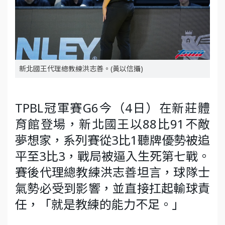
新北國王代理總教練洪志善。(黃以信攝)
TPBL冠軍賽G6今（4日）在新莊體
育館登場，新北國王以88比91不敵
夢想家，系列賽從3比1聽牌優勢被追
平至3比3，戰局被逼入生死第七戰。
賽後代理總教練洪志善坦言，球隊士
氣勢必受到影響，並直接扛起輸球責
任，「就是教練的能力不足。」