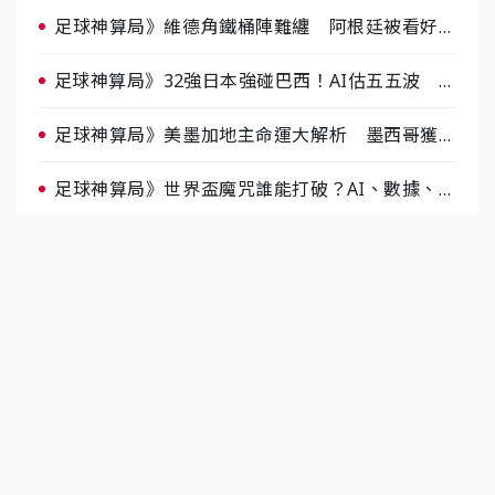
足球神算局》維德角鐵桶陣難纏 阿根廷被看好下
半場破局晉級
足球神算局》32強日本強碰巴西！AI估五五波 牛
肉哥、小魚看好延長賽爆冷
足球神算局》美墨加地主命運大解析 墨西哥獲數
據與玄學雙點名
足球神算局》世界盃魔咒誰能打破？AI、數據、塔
羅齊開講 阿根廷連霸、日本闖8強成焦點