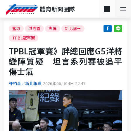
體育新聞團隊
籃球
洪志善
杰倫
新北國王
TPBL冠軍賽
TPBL冠軍賽》胖總回應G5洋將
變陣質疑 坦言系列賽被追平
傷士氣
許柏蒼／新北報導
2026年06月04日 22:47