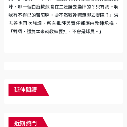
陣，哪一個白癡教練會在二連勝去變陣的？只有我。啊
我有不得已的苦衷啊，要不然我幹嘛無聊去變陣？」洪
志善也再次強調，所有批評與責任都應由教練承擔，
「對啊，勝負本來就教練要扛，不會是球員。」
延伸閱讀
近期熱門