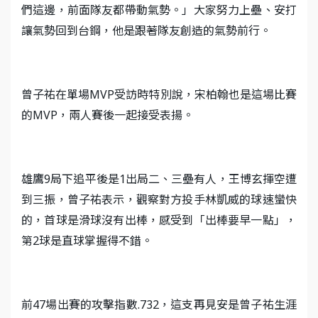
們這邊，前面隊友都帶動氣勢。」大家努力上壘、安打
讓氣勢回到台鋼，他是跟著隊友創造的氣勢前行。
曾子祐在單場MVP受訪時特別說，宋柏翰也是這場比賽
的MVP，兩人賽後一起接受表揚。
雄鷹9局下追平後是1出局二、三壘有人，王博玄揮空遭
到三振，曾子祐表示，觀察對方投手林凱威的球速蠻快
的，首球是滑球沒有出棒，感受到「出棒要早一點」，
第2球是直球掌握得不錯。
前47場出賽的攻擊指數.732，這支再見安是曾子祐生涯