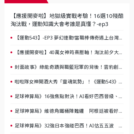
【應援開麥啦】地獄級實戰考驗！16選10殘酷
淘汰戰，運動知識大會考誰是真懂？-ep3
【運動543】-EP3 夢幻連動!當職棒傳奇遇上台灣女
棒 8/29熱血傳承
【應援開麥啦】40萬女神筠熹壓軸！淘汰前夕大混
戰，蔡尚樺驚艷：一個比一個會-ep2
封面故事》綠能奇蹟與職籃冠軍的背後！雲豹創辦
人張建偉做客《封面故事》大談「心酸創業學」
啦啦隊女神開酒大秀「靈魂氣勢」！《運動543》微
醺企劃台韓拼酒文化大過招
足球神算局》16強焦點對決！AI看好巴西晉級、數
據派力挺挪威
足球神算局》維德角鐵桶陣難纏 阿根廷被看好下
半場破局晉級
足球神算局》32強日本強碰巴西！AI估五五波 牛
肉哥、小魚看好延長賽爆冷