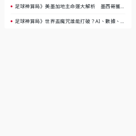
足球神算局》美墨加地主命運大解析 墨西哥獲數
據與玄學雙點名
足球神算局》世界盃魔咒誰能打破？AI、數據、塔
羅齊開講 阿根廷連霸、日本闖8強成焦點