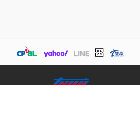
關於TSNA
業務介紹
商務合作聯絡
© 本網站版權屬於TSNA所有，未經本站同意，請勿擅用文字及圖案