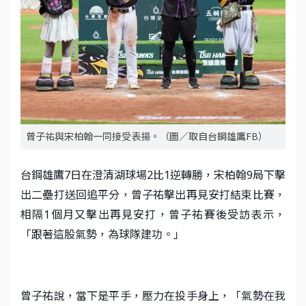
曾子祐與宋柏翰一同接受表揚。（圖／取自台鋼雄鷹FB）
台鋼雄鷹7日在澄清湖球場2比1逆轉勝，宋柏翰9局下擊
出二壘打送回追平分，曾子祐擊出再見安打結束比賽，
相隔1個月又擊出再見安打，曾子祐賽後受訪表示，
「跟著這股氣勢，為球隊建功。」
曾子祐說，當下是平手，壓力在投手身上，「氣勢在我