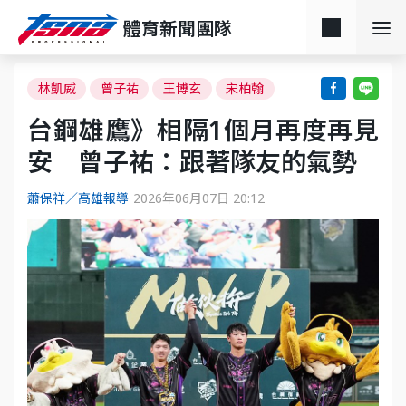
體育新聞團隊
林凱威
曾子祐
王博玄
宋柏翰
台鋼雄鷹》相隔1個月再度再見
安 曾子祐：跟著隊友的氣勢
蕭保祥／高雄報導
2026年06月07日 20:12