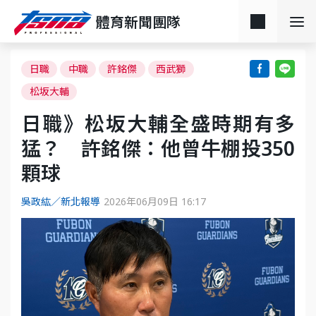
體育新聞團隊
日職
中職
許銘傑
西武獅
松坂大輔
日職》松坂大輔全盛時期有多
猛？ 許銘傑：他曾牛棚投350
顆球
吳政紘／新北報導
2026年06月09日 16:17