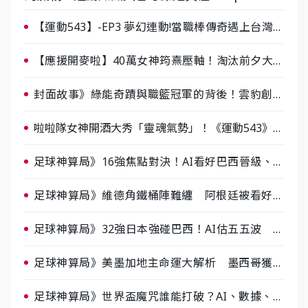
【運動543】-EP3 夢幻連動!當職棒傳奇遇上台灣女
棒 8/29熱血傳承
【應援開麥啦】40萬女神筠熹壓軸！淘汰前夕大混
戰，蔡尚樺驚艷：一個比一個會-ep2
封面故事》綠能奇蹟與職籃冠軍的背後！雲豹創辦
人張建偉做客《封面故事》大談「心酸創業學」
啦啦隊女神開酒大秀「靈魂氣勢」！《運動543》微
醺企劃台韓拼酒文化大過招
足球神算局》16強焦點對決！AI看好巴西晉級、數
據派力挺挪威
足球神算局》維德角鐵桶陣難纏 阿根廷被看好下
半場破局晉級
足球神算局》32強日本強碰巴西！AI估五五波 牛
肉哥、小魚看好延長賽爆冷
足球神算局》美墨加地主命運大解析 墨西哥獲數
據與玄學雙點名
足球神算局》世界盃魔咒誰能打破？AI、數據、塔