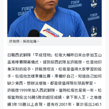
許銘傑，吳政紘攝。
日職西武獅隊「平成怪物」松坂大輔昨日來台參加玉山
盃青棒賽開幕儀式，提到前西武隊友許銘傑，也是他印
象深刻的投手，許銘傑坦言，松坂是值得大家學習的投
手，包括他怎樣準備比賽，準備好自己，知道自己如何
缺少東西，想辦法增強，都是很值得現在球員學習。
許銘傑1999年加入西武獅隊，當時松坂也是第一年，松
坂當時投出16勝5敗的超狂成績，拿下新人王，之後連
續3年10勝以上表現，還有在2001年，單計投出240.1