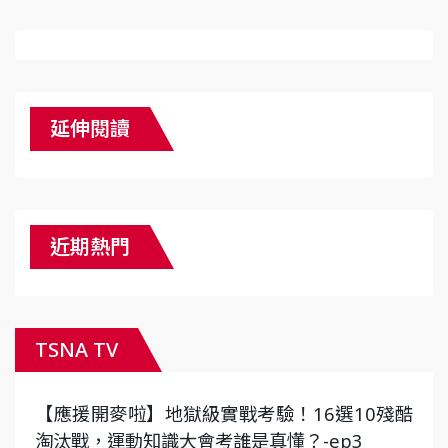
延伸閱讀
近期熱門
TSNA TV
【應援開麥啦】地獄級實戰考驗！16選10殘酷
淘汰戰，運動知識大會考誰是真懂？-ep3