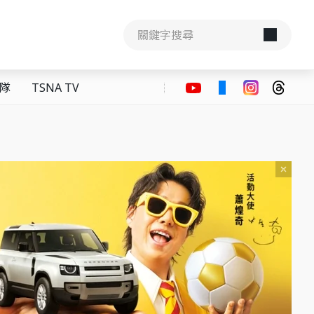
隊
TSNA TV