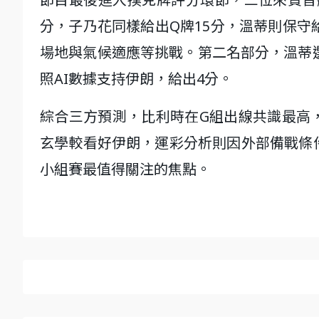
分，子乃花同樣給出Q牌15分，溫蒂則保守
場地與氣候適應等挑戰。第二名部分，溫蒂
照AI數據支持伊朗，給出4分。
綜合三方預測，比利時在G組出線共識最高
玄學較看好伊朗，運彩分析則因外部備戰條
小組賽最值得關注的焦點。