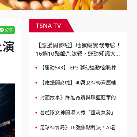
TSNA TV
上演
【應援開麥啦】地獄級實戰考驗！
16選10殘酷淘汰戰，運動知識大會
考誰是真懂？-ep3
【運動543】-EP3 夢幻連動!當職棒傳
奇遇上台灣女棒 8/29熱血傳承
【應援開麥啦】40萬女神筠熹壓軸！
淘汰前夕大混戰，蔡尚樺驚艷：一個
比一個會-ep2
封面故事》綠能奇蹟與職籃冠軍的背
後！雲豹創辦人張建偉做客《封面故
事》大談「心酸創業學」
啦啦隊女神開酒大秀「靈魂氣勢」！
《運動543》微醺企劃台韓拼酒文化
大過招
足球神算局》16強焦點對決！AI看好
巴西晉級、數據派力挺挪威