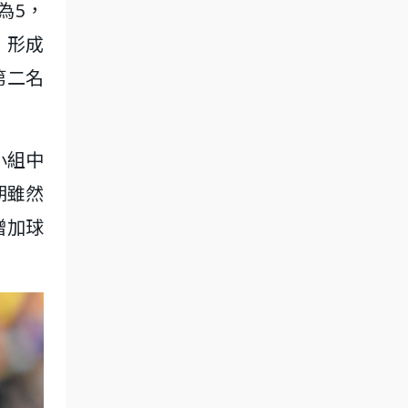
為5，
，形成
第二名
小組中
朗雖然
增加球