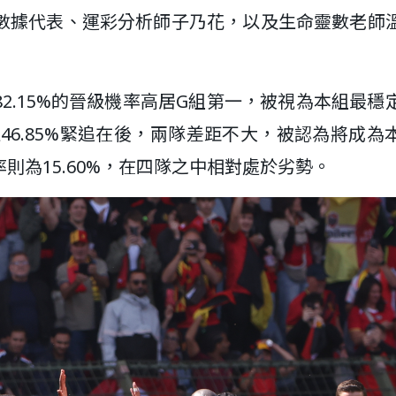
I大數據代表、運彩分析師子乃花，以及生命靈數老師
2.15%的晉級機率高居G組第一，被視為本組最穩
以46.85%緊追在後，兩隊差距不大，被認為將成為
則為15.60%，在四隊之中相對處於劣勢。