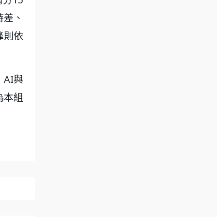
時差、
峰則依
AI與
為本組