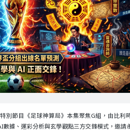
NA特別節目《足球神算局》本集聚焦G組，由比利
AI數據、運彩分析與玄學觀點三方交鋒模式，邀請