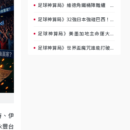
足球神算局》維德角鐵桶陣難纏 阿
根廷被看好下半場破局晉級
足球神算局》32強日本強碰巴西！AI
估五五波 牛肉哥、小魚看好延長賽
爆冷
足球神算局》美墨加地主命運大解
析 墨西哥獲數據與玄學雙點名
足球神算局》世界盃魔咒誰能打破？
AI、數據、塔羅齊開講 阿根廷連
霸、日本闖8強成焦點
時、伊
永豐台