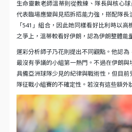
生命靈數老師溫蒂則從教練、隊長與核心球
代表臨場應變與見招拆招能力強，搭配隊長
「541」組合，因此她同樣看好比利時以高
之爭上，溫蒂較看好伊朗，認為伊朗整體能
運彩分析師子乃花則提出不同觀點。他認為
最沒有爭議的小組第一熱門。不過在伊朗與
具備亞洲球隊少見的紀律與戰術性，但目前
隊征戰小組賽的不確定性。若沒有這些額外