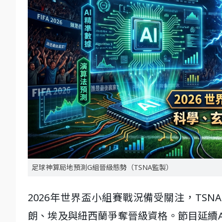
足球神算局地預測G組晉級態勢（TSNA監製）
2026年世界盃小組賽戰況備受關注，TS
朗、埃及與紐西蘭爭奪晉級資格。節目延續