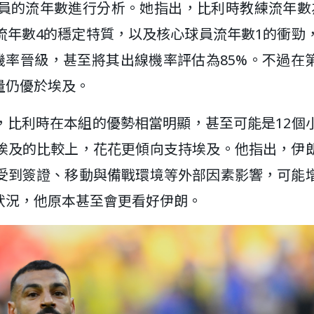
員的流年數進行分析。她指出，比利時教練流年數
流年數4的穩定特質，以及核心球員流年數1的衝勁
機率晉級，甚至將其出線機率評估為85%。不過在
量仍優於埃及。
，比利時在本組的優勢相當明顯，甚至可能是12個
埃及的比較上，花花更傾向支持埃及。他指出，伊
受到簽證、移動與備戰環境等外部因素影響，可能
狀況，他原本甚至會更看好伊朗。