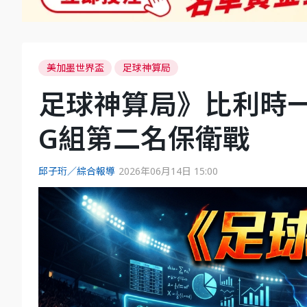
美加墨世界盃
足球神算局
足球神算局》比利時
G組第二名保衛戰
邱子珩／綜合報導
2026年06月14日 15:00