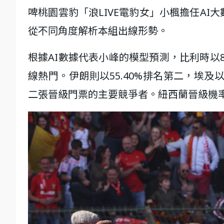
啤桃園雲豹「浪LIVE電豹女」小楓擔任A
從不同角度解析本組出線形勢。
根據AI數據代表小峰的模型預測，比利時以8
線熱門。伊朗則以55.40%排名第二，埃及
二張晉級門票的主要競爭者。紐西蘭晉級機率