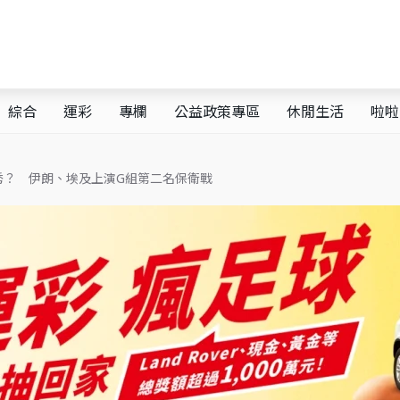
綜合
運彩
專欄
公益政策專區
休閒生活
啦啦
秀？ 伊朗、埃及上演G組第二名保衛戰