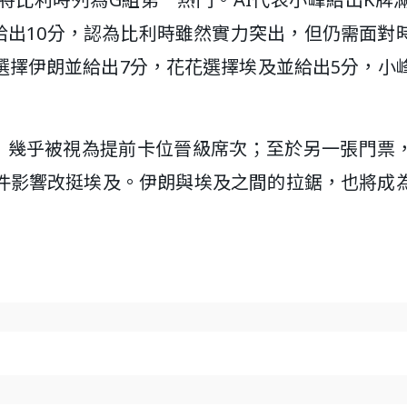
給出10分，認為比利時雖然實力突出，但仍需面對
選擇伊朗並給出7分，花花選擇埃及並給出5分，小
，幾乎被視為提前卡位晉級席次；至於另一張門票，
件影響改挺埃及。伊朗與埃及之間的拉鋸，也將成