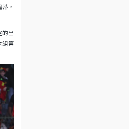
溫蒂，
定的出
本組第