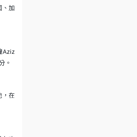
國、加
ziz
1分。
他，在