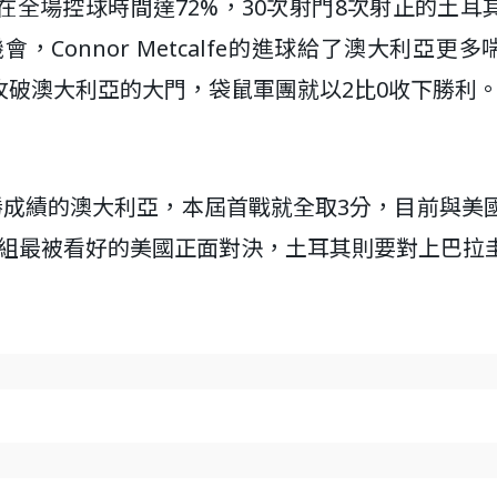
全場控球時間達72%，30次射門8次射正的土耳
Connor Metcalfe的進球給了澳大利亞更多
破澳大利亞的大門，袋鼠軍團就以2比0收下勝利
勝成績的澳大利亞，本屆首戰就全取3分，目前與美
與同組最被看好的美國正面對決，土耳其則要對上巴拉