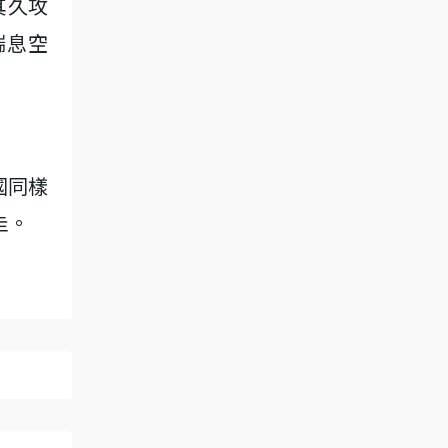
其久攻
喘息空
。
國同樣
圭。