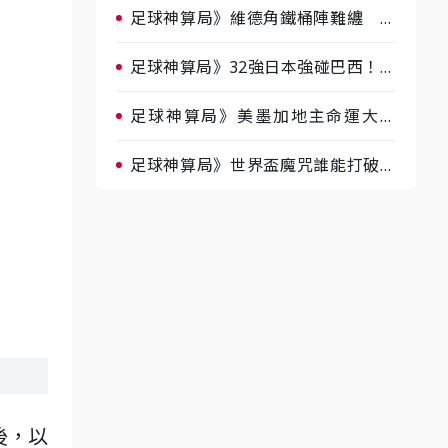
足球神算局》維德角鐵桶陣難纏 阿
根廷被看好下半場破局晉級
足球神算局》32強日本強碰巴西！AI
估五五波 牛肉哥、小魚看好延長賽
爆冷
足球神算局》美墨加地主命運大解
析 墨西哥獲數據與玄學雙點名
足球神算局》世界盃魔咒誰能打破？
AI、數據、塔羅齊開講 阿根廷連
霸、日本闖8強成焦點
後，以