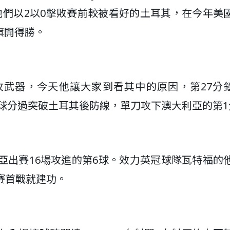
他們以2以0擊敗賽前較被看好的土耳其，在今年美
旗開得勝。
進攻武器，今天他讓大家到看其中的原因，第27分鐘A
nda人球分過突破土耳其後防線，單刀攻下澳大利亞的第
大利亞出賽16場攻進的第6球。效力英冠球隊瓦特福的
賽首戰就建功。