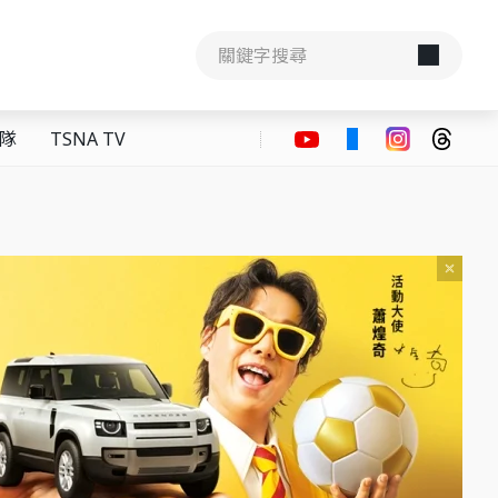
隊
TSNA TV