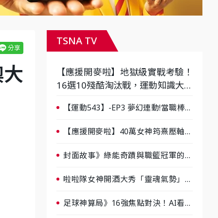
TSNA TV
澳大
【應援開麥啦】地獄級實戰考驗！
16選10殘酷淘汰戰，運動知識大會
考誰是真懂？-ep3
【運動543】-EP3 夢幻連動!當職棒傳
奇遇上台灣女棒 8/29熱血傳承
【應援開麥啦】40萬女神筠熹壓軸！
淘汰前夕大混戰，蔡尚樺驚艷：一個
比一個會-ep2
封面故事》綠能奇蹟與職籃冠軍的背
後！雲豹創辦人張建偉做客《封面故
事》大談「心酸創業學」
啦啦隊女神開酒大秀「靈魂氣勢」！
《運動543》微醺企劃台韓拼酒文化
大過招
足球神算局》16強焦點對決！AI看好
巴西晉級、數據派力挺挪威