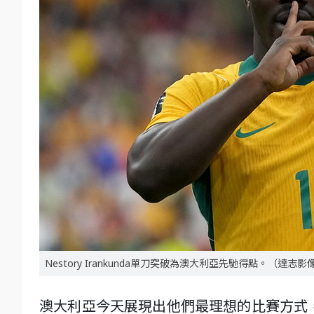
Nestory Irankunda單刀突破為澳大利亞先馳得點。（達志影
澳大利亞今天展現出他們最理想的比賽方式，早早