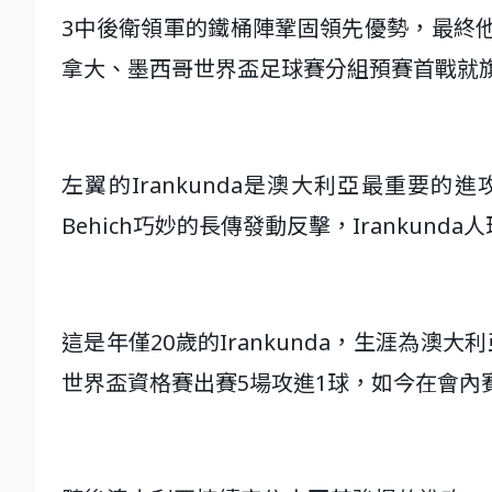
3中後衛領軍的鐵桶陣鞏固領先優勢，最終
拿大、墨西哥世界盃足球賽分組預賽首戰就
左翼的Irankunda是澳大利亞最重要的
Behich巧妙的長傳發動反擊，Iranku
這是年僅20歲的Irankunda，生涯為澳
世界盃資格賽出賽5場攻進1球，如今在會內