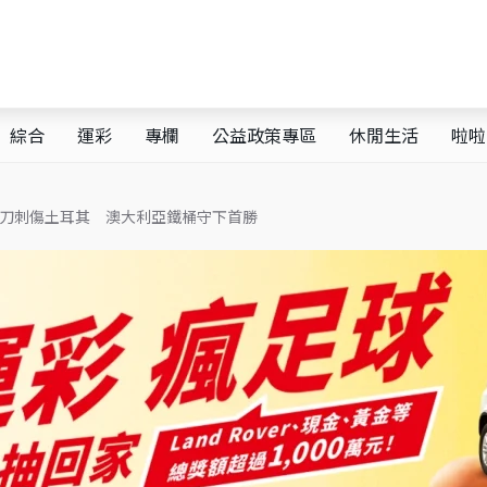
綜合
運彩
專欄
公益政策專區
休閒生活
啦啦
da單刀刺傷土耳其 澳大利亞鐵桶守下首勝