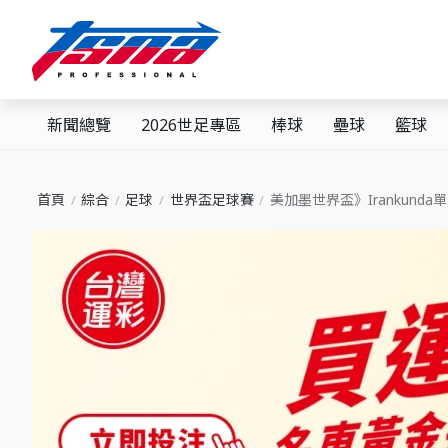
新聞總覽
2026世足專區
棒球
壘球
籃球
首頁
綜合
足球
世界盃足球賽
美加墨世界盃》Irankun