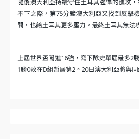
隨後澳大利亞持續守住土耳其強悍的進攻，在
不下之際，第75分鐘澳大利亞又找到反擊機會，
間，也給土耳其更多壓力。最終土耳其無法攻
上屆世界盃闖進16強，寫下隊史單屆最多2
1勝0敗在D組暫居第2。20日澳大利亞將