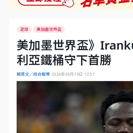
足球
美加墨世界盃
美加墨世界盃》Iran
利亞鐵桶守下首勝
賴意文／綜合報導
2026年06月14日 13:57