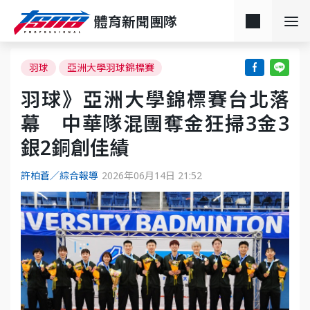
體育新聞團隊
羽球
亞洲大學羽球錦標賽
羽球》亞洲大學錦標賽台北落
幕 中華隊混團奪金狂掃3金3
銀2銅創佳績
許柏蒼／綜合報導
2026年06月14日 21:52