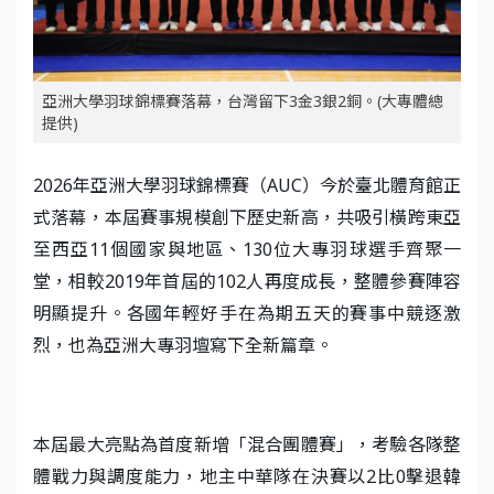
亞洲大學羽球錦標賽落幕，台灣留下3金3銀2銅。(大專體總
提供)
2026年亞洲大學羽球錦標賽（AUC）今於臺北體育館正
式落幕，本屆賽事規模創下歷史新高，共吸引橫跨東亞
至西亞11個國家與地區、130位大專羽球選手齊聚一
堂，相較2019年首屆的102人再度成長，整體參賽陣容
明顯提升。各國年輕好手在為期五天的賽事中競逐激
烈，也為亞洲大專羽壇寫下全新篇章。
本屆最大亮點為首度新增「混合團體賽」，考驗各隊整
體戰力與調度能力，地主中華隊在決賽以2比0擊退韓