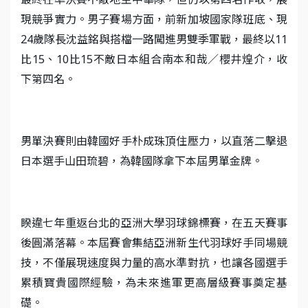
現競爭實力。男子賽場方面，前新加坡國家隊班底、現
24歲隊長沈益銘與搭檔一路闖進男雙季軍戰，最終以11
比15、10比15不敵日本組合南本和哉／櫻井煌介，收
下第四名。
男單決賽則由韓國好手朴成珠頂住壓力，以直落二擊退
日本選手山田琉碧，為韓國隊拿下本屆男單金牌。
睽違七年重返台北的亞洲大學羽球錦標賽，在五天賽事
後圓滿落幕。本屆賽會集結亞洲新生代羽球好手同場競
技，不僅展現速度與力量的高水準對抗，也讓各國選手
累積寶貴國際經驗，為未來進軍更高層級賽事奠定基
礎。