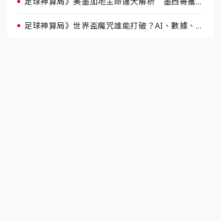
足球神算局》美墨加地主命運大解析 墨西哥獲數
據與玄學雙點名
足球神算局》世界盃魔咒誰能打破？AI、數據、塔
羅齊開講 阿根廷連霸、日本闖8強成焦點