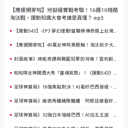
【應援開麥啦】地獄級實戰考驗！16選10殘酷
淘汰戰，運動知識大會考誰是真懂？-ep3
【運動543】-EP3 夢幻連動!當職棒傳奇遇上台灣女
棒 8/29熱血傳承
【應援開麥啦】40萬女神筠熹壓軸！淘汰前夕大混
戰，蔡尚樺驚艷：一個比一個會-ep2
封面故事》綠能奇蹟與職籃冠軍的背後！雲豹創辦
人張建偉做客《封面故事》大談「心酸創業學」
啦啦隊女神開酒大秀「靈魂氣勢」！《運動543》微
醺企劃台韓拼酒文化大過招
足球神算局》16強焦點對決！AI看好巴西晉級、數
據派力挺挪威
足球神算局》維德角鐵桶陣難纏 阿根廷被看好下
半場破局晉級
足球神算局》32強日本強碰巴西！AI估五五波 牛
肉哥、小魚看好延長賽爆冷