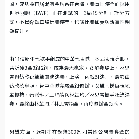
國，成功將首屆混團金牌留在台灣。賽事同時全面採用
世界羽聯（BWF）正在測試的「3局15分制」計分方
式，不僅縮短單場比賽時間，也讓比賽節奏與觀賞性明
顯提升。
由11位新生代選手組成的中華代表隊，本屆表現亮眼，
共斬獲3金3銀2銅，成為最大贏家。女單賽場上，林思
雲與蔡欣蓓雙雙闖進決賽，上演「內戰對決」，最終由
蔡欣蓓奪冠，替中華隊完成金銀包辦。女雙同樣展現地
主優勢，蔡渃琳／王玙禎與林芷均／林思雲攜手挺進決
賽，最終由林芷均／林思雲摘金，再度包辦金銀牌。
男雙方面，近期才在超級300系列美國公開賽奪金的