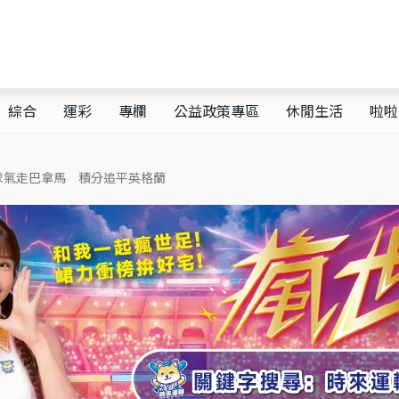
綜合
運彩
專欄
公益政策專區
休閒生活
啦啦
球氣走巴拿馬 積分追平英格蘭