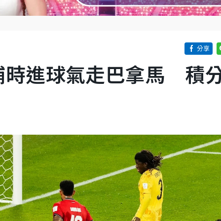
補時進球氣走巴拿馬 積