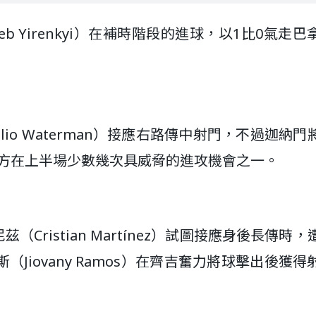
b Yirenkyi）在補時階段的進球，以1比0氣走巴
lio Waterman）接應右路傳中射門，不過迦納門
。這也是雙方在上半場少數幾次具威脅的進攻機會之一。
Cristian Martínez）試圖接應身後長傳時，
iovany Ramos）在齊吉奮力將球擊出後獲得