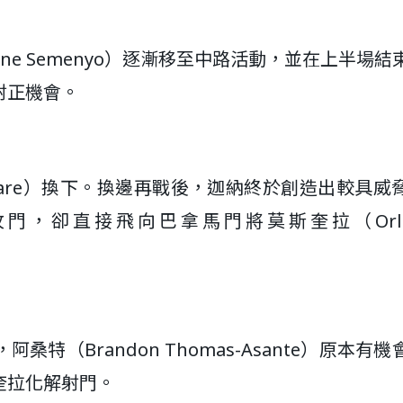
ne Semenyo）逐漸移至中路活動，並在上半場結
射正機會。
Asare）換下。換邊再戰後，迦納終於創造出較具威
頭槌攻門，卻直接飛向巴拿馬門將莫斯奎拉（Orla
（Brandon Thomas-Asante）原本有機
奎拉化解射門。