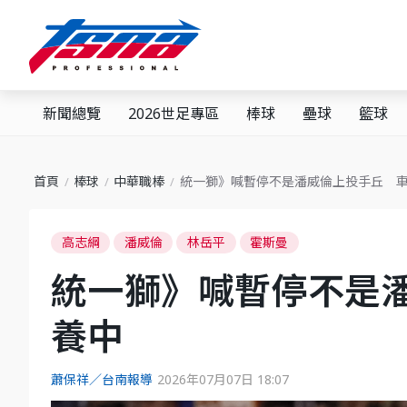
新聞總覽
2026世足專區
棒球
壘球
籃球
首頁
棒球
中華職棒
統一獅》喊暫停不是潘威倫上投手丘 
高志綱
潘威倫
林岳平
霍斯曼
統一獅》喊暫停不是
養中
蕭保祥／台南報導
2026年07月07日 18:07