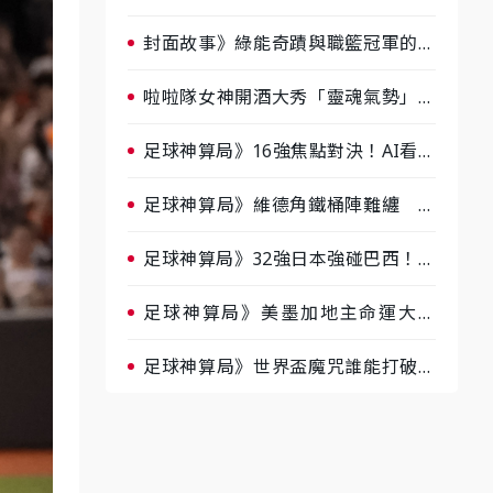
淘汰前夕大混戰，蔡尚樺驚艷：一個
比一個會-ep2
封面故事》綠能奇蹟與職籃冠軍的背
後！雲豹創辦人張建偉做客《封面故
事》大談「心酸創業學」
啦啦隊女神開酒大秀「靈魂氣勢」！
《運動543》微醺企劃台韓拼酒文化
大過招
足球神算局》16強焦點對決！AI看好
巴西晉級、數據派力挺挪威
足球神算局》維德角鐵桶陣難纏 阿
根廷被看好下半場破局晉級
足球神算局》32強日本強碰巴西！AI
估五五波 牛肉哥、小魚看好延長賽
爆冷
足球神算局》美墨加地主命運大解
析 墨西哥獲數據與玄學雙點名
足球神算局》世界盃魔咒誰能打破？
AI、數據、塔羅齊開講 阿根廷連
霸、日本闖8強成焦點