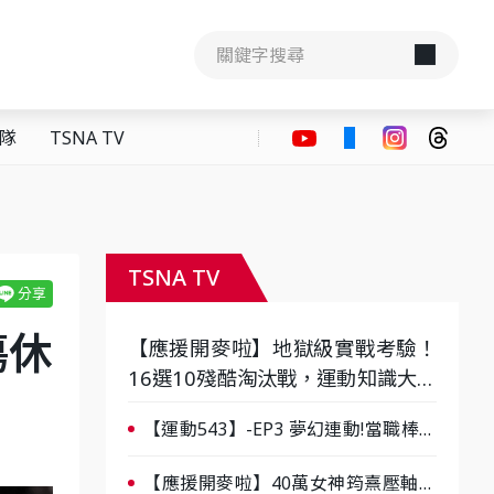
隊
TSNA TV
TSNA TV
傷休
【應援開麥啦】地獄級實戰考驗！
16選10殘酷淘汰戰，運動知識大會
考誰是真懂？-ep3
【運動543】-EP3 夢幻連動!當職棒傳
奇遇上台灣女棒 8/29熱血傳承
【應援開麥啦】40萬女神筠熹壓軸！