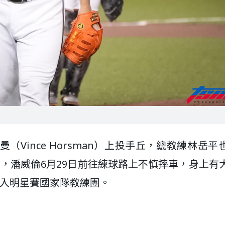
Vince Horsman）上投手丘，總教練林岳平
，潘威倫6月29日前往練球路上不慎摔車，身上有
加入明星賽國家隊教練團。