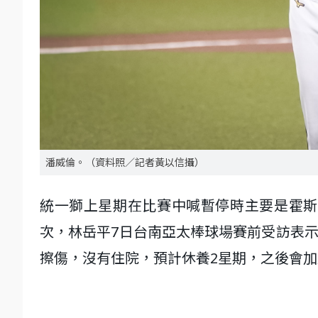
潘威倫。（資料照／記者黃以信攝）
統一獅上星期在比賽中喊暫停時主要是霍斯曼（
次，林岳平7日台南亞太棒球場賽前受訪表示
擦傷，沒有住院，預計休養2星期，之後會