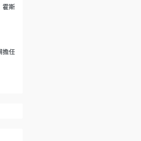
，霍斯
綱擔任