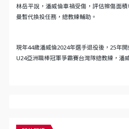
林岳平說，潘威倫車禍受傷，評估擦傷面積
曼暫代換投任務，總教練輔助。
現年44歲潘威倫2024年選手退役後，25
U24亞洲職棒冠軍爭霸賽台灣隊總教練，潘