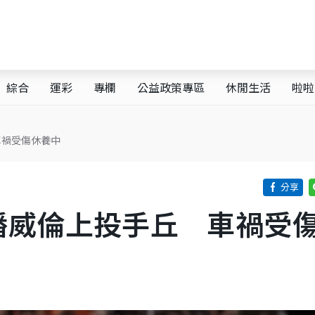
綜合
運彩
專欄
公益政策專區
休閒生活
啦啦
車禍受傷休養中
潘威倫上投手丘 車禍受