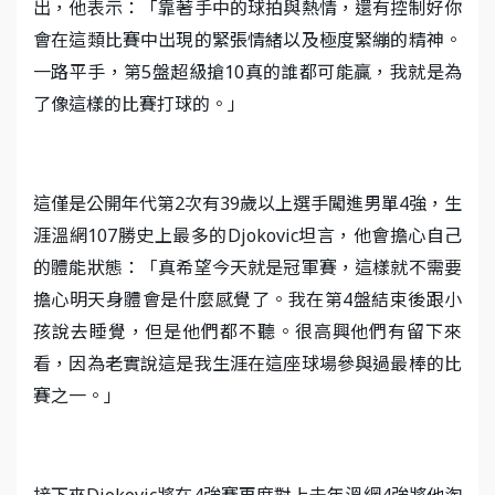
出，他表示：「靠著手中的球拍與熱情，還有控制好你
會在這類比賽中出現的緊張情緒以及極度緊繃的精神。
一路平手，第5盤超級搶10真的誰都可能贏，我就是為
了像這樣的比賽打球的。」
這僅是公開年代第2次有39歲以上選手闖進男單4強，生
涯溫網107勝史上最多的Djokovic坦言，他會擔心自己
的體能狀態：「真希望今天就是冠軍賽，這樣就不需要
擔心明天身體會是什麼感覺了。我在第4盤結束後跟小
孩說去睡覺，但是他們都不聽。很高興他們有留下來
看，因為老實說這是我生涯在這座球場參與過最棒的比
賽之一。」
接下來Djokovic將在4強賽再度對上去年溫網4強將他淘