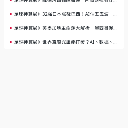
半場破局晉級
足球神算局》32強日本強碰巴西！AI估五五波 牛
肉哥、小魚看好延長賽爆冷
足球神算局》美墨加地主命運大解析 墨西哥獲數
據與玄學雙點名
足球神算局》世界盃魔咒誰能打破？AI、數據、塔
羅齊開講 阿根廷連霸、日本闖8強成焦點