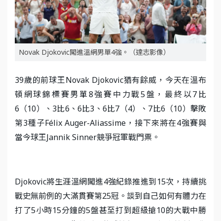
Novak Djokovic闖進溫網男單4強。（達志影像）
39歲的前球王Novak Djokovic猶有餘威，今天在溫布
頓網球錦標賽男單8強賽中力戰5盤，最終以7比
6（10）、3比6、6比3、6比7（4）、7比6（10）擊敗
第3種子Félix Auger-Aliassime，接下來將在4強賽與
當今球王Jannik Sinner競爭冠軍戰門票。
Djokovic將生涯溫網闖進4強紀錄推進到15次，持續挑
戰史無前例的大滿貫賽第25冠。談到自己如何有體力在
打了5小時15分鐘的5盤甚至打到超級搶10的大戰中勝