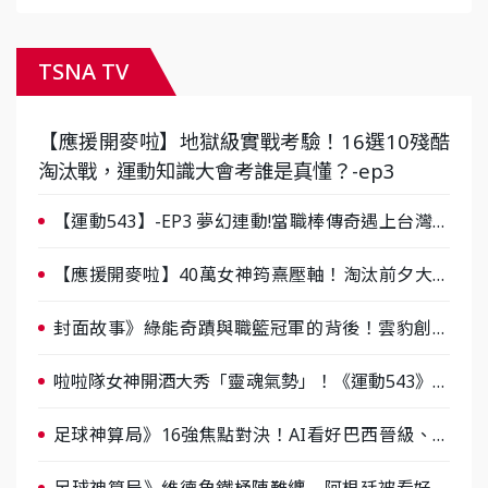
TSNA TV
【應援開麥啦】地獄級實戰考驗！16選10殘酷
淘汰戰，運動知識大會考誰是真懂？-ep3
【運動543】-EP3 夢幻連動!當職棒傳奇遇上台灣女
棒 8/29熱血傳承
【應援開麥啦】40萬女神筠熹壓軸！淘汰前夕大混
戰，蔡尚樺驚艷：一個比一個會-ep2
封面故事》綠能奇蹟與職籃冠軍的背後！雲豹創辦
人張建偉做客《封面故事》大談「心酸創業學」
啦啦隊女神開酒大秀「靈魂氣勢」！《運動543》微
醺企劃台韓拼酒文化大過招
足球神算局》16強焦點對決！AI看好巴西晉級、數
據派力挺挪威
足球神算局》維德角鐵桶陣難纏 阿根廷被看好下