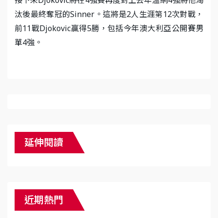
汰後最終奪冠的Sinner。這將是2人生涯第12次對戰，
前11戰Djokovic贏得5勝，包括今年澳大利亞公開賽男
單4強。
延伸閱讀
近期熱門