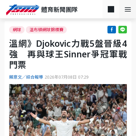
體育新聞團隊
網球
溫布頓網球錦標賽
溫網》Djokovic力戰5盤晉級4
強 再與球王Sinner爭冠軍戰
門票
賴意文／綜合報導
2026年07月08日 07:29