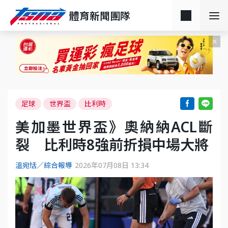
體育新聞團隊
足球
世界盃
比利時
美加墨世界盃》奧納納ACL斷
裂 比利時8強前折損中場大將
溫宛恬／綜合報導
2026年07月08日 13:34