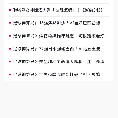
人張建偉做客《封面故事》大談「心酸創業學」
啦啦隊女神開酒大秀「靈魂氣勢」！《運動543》微
醺企劃台韓拼酒文化大過招
足球神算局》16強焦點對決！AI看好巴西晉級、數
據派力挺挪威
足球神算局》維德角鐵桶陣難纏 阿根廷被看好下
半場破局晉級
足球神算局》32強日本強碰巴西！AI估五五波 牛
肉哥、小魚看好延長賽爆冷
足球神算局》美墨加地主命運大解析 墨西哥獲數
據與玄學雙點名
足球神算局》世界盃魔咒誰能打破？AI、數據、塔
羅齊開講 阿根廷連霸、日本闖8強成焦點