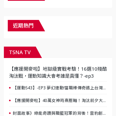
近期熱門
TSNA TV
【應援開麥啦】地獄級實戰考驗！16選10殘酷
淘汰戰，運動知識大會考誰是真懂？-ep3
【運動543】-EP3 夢幻連動!當職棒傳奇遇上台灣女
棒 8/29熱血傳承
【應援開麥啦】40萬女神筠熹壓軸！淘汰前夕大混
戰，蔡尚樺驚艷：一個比一個會-ep2
封面故事》綠能奇蹟與職籃冠軍的背後！雲豹創辦