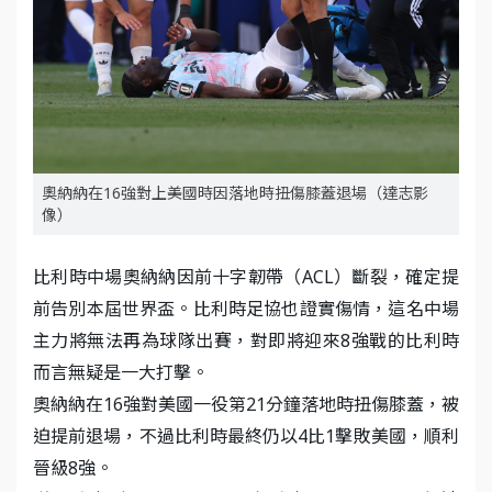
奧納納在16強對上美國時因落地時扭傷膝蓋退場（達志影
像）
比利時中場奧納納因前十字韌帶（ACL）斷裂，確定提
前告別本屆世界盃。比利時足協也證實傷情，這名中場
主力將無法再為球隊出賽，對即將迎來8強戰的比利時
而言無疑是一大打擊。
奧納納在16強對美國一役第21分鐘落地時扭傷膝蓋，被
迫提前退場，不過比利時最終仍以4比1擊敗美國，順利
晉級8強。