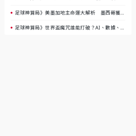
肉哥、小魚看好延長賽爆冷
足球神算局》美墨加地主命運大解析 墨西哥獲數
據與玄學雙點名
足球神算局》世界盃魔咒誰能打破？AI、數據、塔
羅齊開講 阿根廷連霸、日本闖8強成焦點