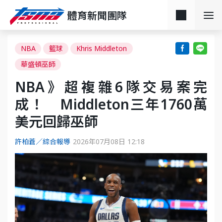
體育新聞團隊
NBA
籃球
Khris Middleton
華盛頓巫師
NBA》超複雜6隊交易案完
成！ Middleton三年1760萬
美元回歸巫師
許柏蒼／綜合報導
2026年07月08日 12:18