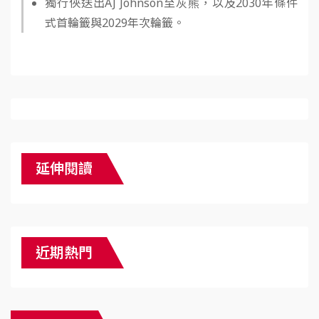
獨行俠送出AJ Johnson至灰熊，以及2030年條件
式首輪籤與2029年次輪籤。
延伸閱讀
近期熱門