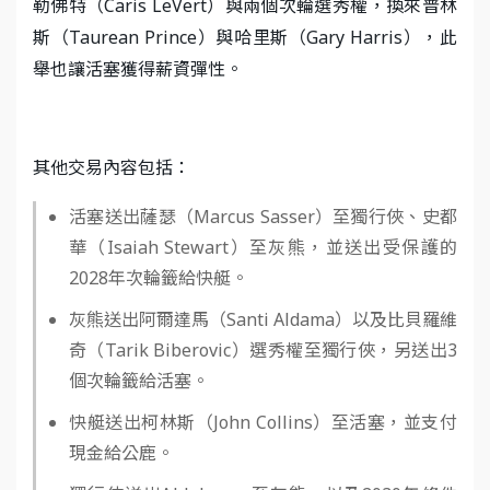
勒佛特（Caris LeVert）與兩個次輪選秀權，換來普林
斯（Taurean Prince）與哈里斯（Gary Harris），此
舉也讓活塞獲得薪資彈性。
其他交易內容包括：
活塞送出薩瑟（Marcus Sasser）至獨行俠、史都
華（Isaiah Stewart）至灰熊，並送出受保護的
2028年次輪籤給快艇。
灰熊送出阿爾達馬（Santi Aldama）以及比貝羅維
奇（Tarik Biberovic）選秀權至獨行俠，另送出3
個次輪籤給活塞。
快艇送出柯林斯（John Collins）至活塞，並支付
現金給公鹿。