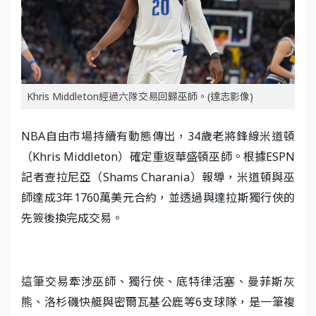
Khris Middleton經過六隊交易回歸巫師。(達志影像)
NBA自由市場持續有動態傳出，34歲老將鋒線米道頓
（Khris Middleton）確定重返華盛頓巫師。根據ESPN
記者查拉尼亞（Shams Charania）報導，米道頓與巫
師達成3年1760萬美元合約，並透過與達拉斯獨行俠的
先簽後換完成交易。
這筆交易牽涉巫師、獨行俠、底特律活塞、曼菲斯灰
熊、洛杉磯快艇與密爾瓦基公鹿等6支球隊，是一筆複