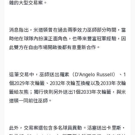
雜的大型交易案。
消息指出，米道頓曾在過去兩季效力巫師部分時間，當
時他在球隊內扮演正面角色，也帶來豐富冠軍經驗，因
此雙方在自由市場開啟後都有意重新合作。
這筆交易中，巫師送出羅素（D'Angelo Russell）、1
個2029年次輪籤、2032年次輪互換權以及2033年次輪
籤給灰熊；獨行俠則另外送出1個2033年次輪籤，與米
道頓一同前往巫師。
此外，交易案還包含多名球員異動。活塞送出卡里斯・