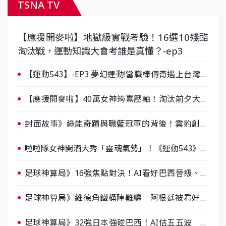
TSNA TV
【應援開麥啦】地獄級實戰考驗！16選10殘酷
淘汰戰，運動知識大會考誰是真懂？-ep3
【運動543】-EP3 夢幻連動!當職棒傳奇遇上台灣女
棒 8/29熱血傳承
【應援開麥啦】40萬女神筠熹壓軸！淘汰前夕大混
戰，蔡尚樺驚艷：一個比一個會-ep2
封面故事》綠能奇蹟與職籃冠軍的背後！雲豹創辦
人張建偉做客《封面故事》大談「心酸創業學」
啦啦隊女神開酒大秀「靈魂氣勢」！《運動543》微
醺企劃台韓拼酒文化大過招
足球神算局》16強焦點對決！AI看好巴西晉級、數
據派力挺挪威
足球神算局》維德角鐵桶陣難纏 阿根廷被看好下
半場破局晉級
足球神算局》32強日本強碰巴西！AI估五五波 牛