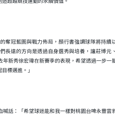
創造超越競技運動的永續價值。
來的奪冠藍圖與戰力佈局，顏行書強調球隊將持續
我們長遠的方向是透過自身選秀與培養，讓莊博元
去年新秀徐宏瑋在新賽季的表現，希望透過一步一
冠目標邁進。」
血喊話：「希望球迷能和我一樣對桃園台啤永豐雲