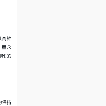
以高錦
、董永
腳印的
豹保持