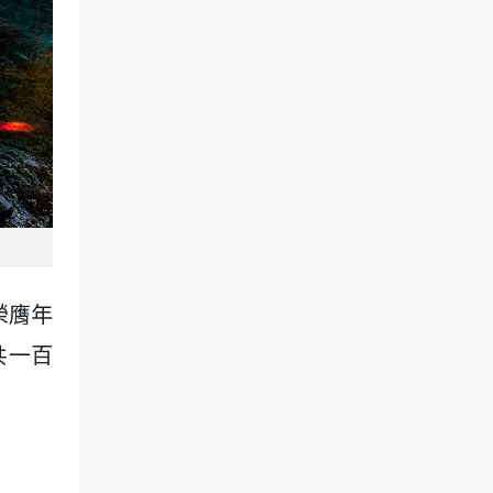
榮膺年
共一百