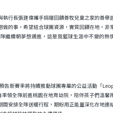
與執行長張建偉攜手捐贈回饋善牧兒童之家的善舉
想做的事，希望結合球團資源，實質回饋在地。非
團隊繼續朝夢想邁進，這是我籃球生涯中不變的熱
告新賽季將持續推動球團專屬的公益活動「Leopa
親自率領全隊前進桃園在地育幼院，陪伴孩子們溫馨
期間安排全隊送暖行程，期盼用正能量深化在地連