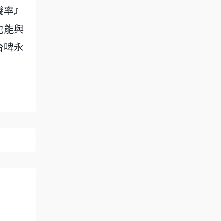
機率』
也能與
台啤永