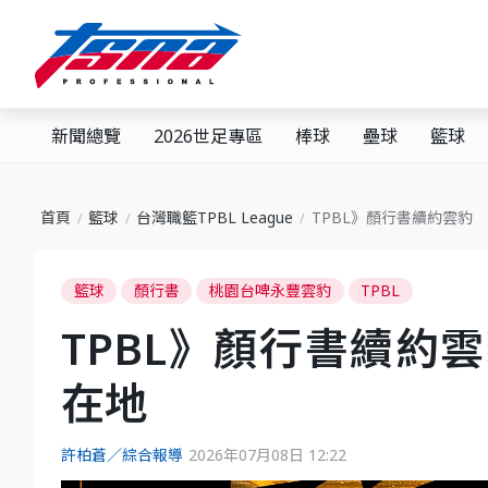
新聞總覽
2026世足專區
棒球
壘球
籃球
首頁
籃球
台灣職籃TPBL League
TPBL》顏行書續約雲豹
籃球
顏行書
桃園台啤永豐雲豹
TPBL
TPBL》顏行書續約
在地
許柏蒼／綜合報導
2026年07月08日 12:22