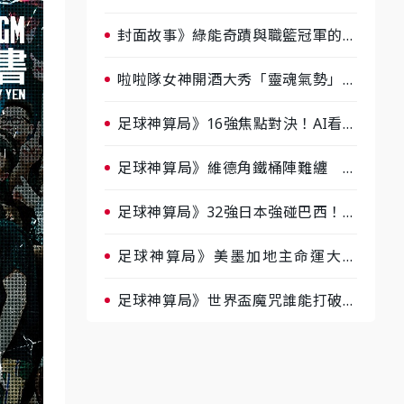
淘汰前夕大混戰，蔡尚樺驚艷：一個
比一個會-ep2
封面故事》綠能奇蹟與職籃冠軍的背
後！雲豹創辦人張建偉做客《封面故
事》大談「心酸創業學」
啦啦隊女神開酒大秀「靈魂氣勢」！
《運動543》微醺企劃台韓拼酒文化
大過招
足球神算局》16強焦點對決！AI看好
巴西晉級、數據派力挺挪威
足球神算局》維德角鐵桶陣難纏 阿
根廷被看好下半場破局晉級
足球神算局》32強日本強碰巴西！AI
估五五波 牛肉哥、小魚看好延長賽
爆冷
足球神算局》美墨加地主命運大解
析 墨西哥獲數據與玄學雙點名
足球神算局》世界盃魔咒誰能打破？
AI、數據、塔羅齊開講 阿根廷連
霸、日本闖8強成焦點