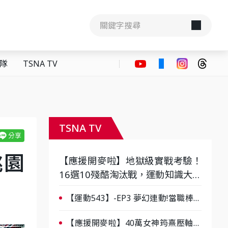
隊
TSNA TV
TSNA TV
桃園
【應援開麥啦】地獄級實戰考驗！
16選10殘酷淘汰戰，運動知識大會
考誰是真懂？-ep3
【運動543】-EP3 夢幻連動!當職棒傳
奇遇上台灣女棒 8/29熱血傳承
【應援開麥啦】40萬女神筠熹壓軸！