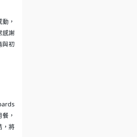
感動，
常感謝
情與初
rds
用餐，
結，將