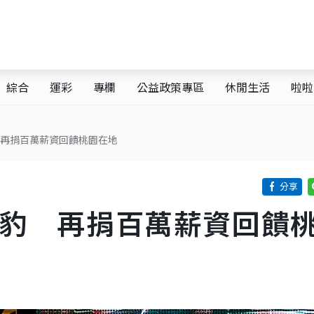
綜合
運彩
專欄
公益政策專區
休閒生活
啦啦
 再捐百萬薪資回饋桃園在地
雲豹 再捐百萬薪資回饋