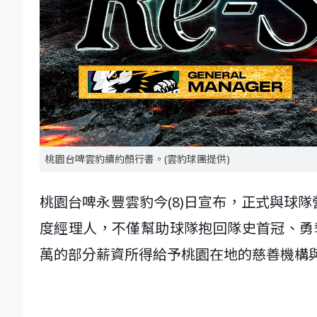
桃園台啤雲豹續約顏行書。(雲豹球團提供)
桃園台啤永豐雲豹今(8)日宣布，正式與球
度經理人，不僅幫助球隊抱回隊史首冠、勇
萬的部分薪資所得給予桃園在地的慈善機構