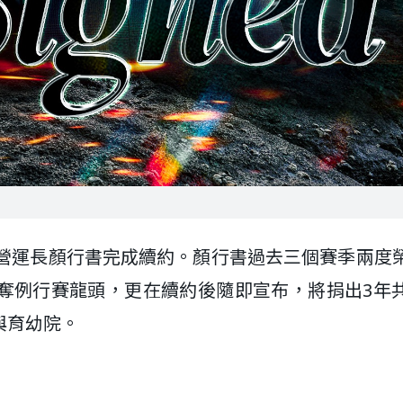
隊營運長顏行書完成續約。顏行書過去三個賽季兩度
奪例行賽龍頭，更在續約後隨即宣布，將捐出3年
與育幼院。