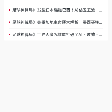
半場破局晉級
足球神算局》32強日本強碰巴西！AI估五五波 牛
肉哥、小魚看好延長賽爆冷
足球神算局》美墨加地主命運大解析 墨西哥獲數
據與玄學雙點名
足球神算局》世界盃魔咒誰能打破？AI、數據、塔
羅齊開講 阿根廷連霸、日本闖8強成焦點