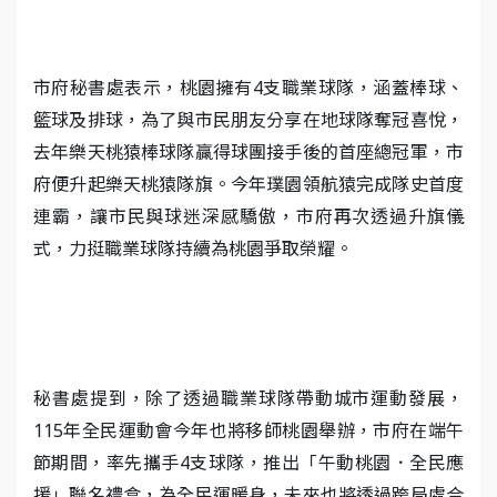
市府秘書處表示，桃園擁有4支職業球隊，涵蓋棒球、
籃球及排球，為了與市民朋友分享在地球隊奪冠喜悅，
去年樂天桃猿棒球隊贏得球團接手後的首座總冠軍，市
府便升起樂天桃猿隊旗。今年璞園領航猿完成隊史首度
連霸，讓市民與球迷深感驕傲，市府再次透過升旗儀
式，力挺職業球隊持續為桃園爭取榮耀。
秘書處提到，除了透過職業球隊帶動城市運動發展，
115年全民運動會今年也將移師桃園舉辦，市府在端午
節期間，率先攜手4支球隊，推出「午動桃園．全民應
援」聯名禮盒，為全民運暖身，未來也將透過跨局處合