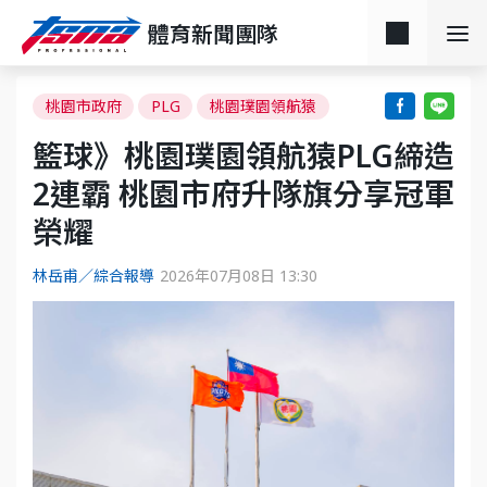
體育新聞團隊
桃園市政府
PLG
桃園璞園領航猿
籃球》桃園璞園領航猿PLG締造
2連霸 桃園市府升隊旗分享冠軍
榮耀
林岳甫／綜合報導
2026年07月08日 13:30