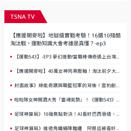
TSNA TV
【應援開麥啦】地獄級實戰考驗！16選10殘酷
淘汰戰，運動知識大會考誰是真懂？-ep3
【運動543】-EP3 夢幻連動!當職棒傳奇遇上台灣女
棒 8/29熱血傳承
【應援開麥啦】40萬女神筠熹壓軸！淘汰前夕大混
戰，蔡尚樺驚艷：一個比一個會-ep2
封面故事》綠能奇蹟與職籃冠軍的背後！雲豹創辦
人張建偉做客《封面故事》大談「心酸創業學」
啦啦隊女神開酒大秀「靈魂氣勢」！《運動543》微
醺企劃台韓拼酒文化大過招
足球神算局》16強焦點對決！AI看好巴西晉級、數
據派力挺挪威
足球神算局》維德角鐵桶陣難纏 阿根廷被看好下