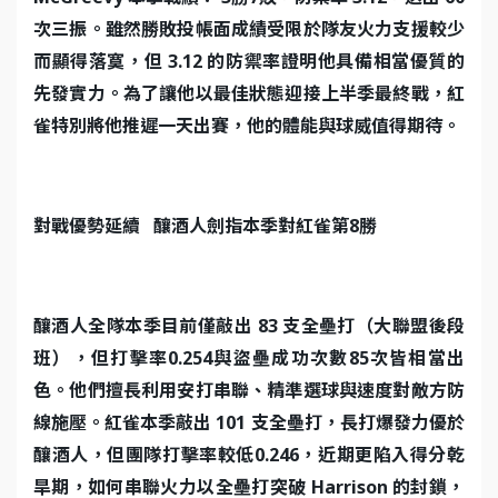
次三振。雖然勝敗投帳面成績受限於隊友火力支援較少
而顯得落寞，但 3.12 的防禦率證明他具備相當優質的
先發實力。為了讓他以最佳狀態迎接上半季最終戰，紅
雀特別將他推遲一天出賽，他的體能與球威值得期待。
對戰優勢延續 釀酒人劍指本季對紅雀第8勝
釀酒人全隊本季目前僅敲出 83 支全壘打（大聯盟後段
班），但打擊率0.254與盜壘成功次數85次皆相當出
色。他們擅長利用安打串聯、精準選球與速度對敵方防
線施壓。紅雀本季敲出 101 支全壘打，長打爆發力優於
釀酒人，但團隊打擊率較低0.246，近期更陷入得分乾
旱期，如何串聯火力以全壘打突破 Harrison 的封鎖，