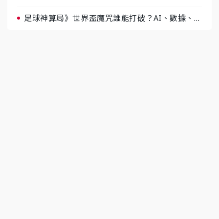
據與玄學雙點名
足球神算局》世界盃魔咒誰能打破？AI、數據、塔
羅齊開講 阿根廷連霸、日本闖8強成焦點