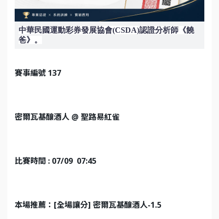
中華民國運動彩券發展協會(CSDA)認證分析師《饒
爸》。
賽事編號 137
密爾瓦基釀酒人 @ 聖路易紅雀
比賽時間 : 07/09 07:45
本場推薦：[全場讓分] 密爾瓦基釀酒人-1.5