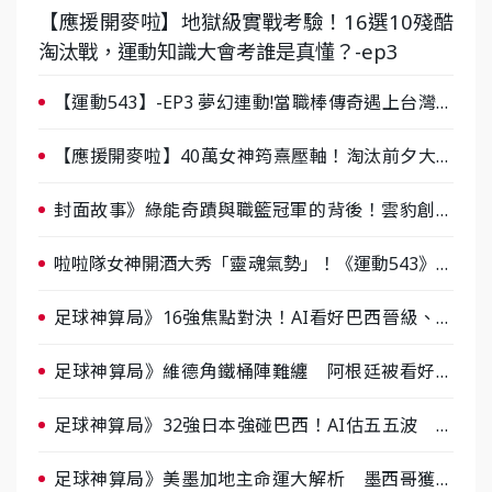
【應援開麥啦】地獄級實戰考驗！16選10殘酷
淘汰戰，運動知識大會考誰是真懂？-ep3
【運動543】-EP3 夢幻連動!當職棒傳奇遇上台灣女
棒 8/29熱血傳承
【應援開麥啦】40萬女神筠熹壓軸！淘汰前夕大混
戰，蔡尚樺驚艷：一個比一個會-ep2
封面故事》綠能奇蹟與職籃冠軍的背後！雲豹創辦
人張建偉做客《封面故事》大談「心酸創業學」
啦啦隊女神開酒大秀「靈魂氣勢」！《運動543》微
醺企劃台韓拼酒文化大過招
足球神算局》16強焦點對決！AI看好巴西晉級、數
據派力挺挪威
足球神算局》維德角鐵桶陣難纏 阿根廷被看好下
半場破局晉級
足球神算局》32強日本強碰巴西！AI估五五波 牛
肉哥、小魚看好延長賽爆冷
足球神算局》美墨加地主命運大解析 墨西哥獲數