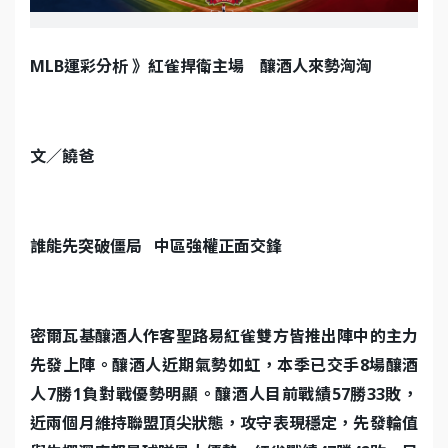
MLB
運彩分析 》紅雀捍衛主場 釀酒人來勢洶洶
文／饒爸
誰能先突破僵局 中區強權正面交鋒
密爾瓦基釀酒人作客聖路易紅雀雙方皆推出陣中的主力
先發上陣。釀酒人近期氣勢如虹，本季已交手8場釀酒
人7勝1負對戰優勢明顯。釀酒人目前戰績57勝33敗，
近兩個月維持聯盟頂尖狀態，攻守表現穩定，先發輪值