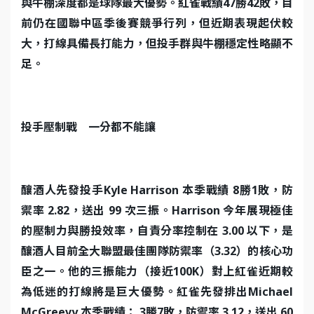
與牛棚深度都是球隊最大優勢。紅雀戰績47勝42敗，目
前仍在國聯中區季後賽競爭行列，但近期表現起伏較
大，打線具備長打能力，但投手群與牛棚穩定性略顯不
足。
投手壓制戰 一分都不能讓
釀酒人先發投手Kyle Harrison 本季戰績 8勝1敗，防
禦率 2.82，送出 99 次三振。Harrison 今年展現極佳
的壓制力與勝投效率，自責分率控制在 3.00 以下，是
釀酒人目前全大聯盟最佳團隊防禦率（3.32）的核心功
臣之一。他的三振能力（接近100K）對上紅雀近期較
為低迷的打線將是巨大優勢。紅雀先發排出Michael
McGreevy 本季戰績： 3勝7敗，防禦率 3.12，送出 60