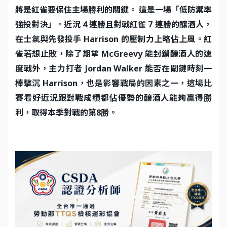
將是紅雀要保住主場勝利的關鍵。 這是一場「低防禦率
強投對決」。近況 4 連勝且對戰紅雀 7 連勝的釀酒人，
在士氣與先發投手 Harrison 的壓制力上略佔上風。紅
雀若想止敗，除了期望 McGreevy 能封鎖釀酒人的速
度戰外，主力打者 Jordan Walker 能否在關鍵時刻一
棒擊沉 Harrison，也是影響戰局的因素之一，這場比
賽看好近況跟對戰成績都佔優勢的釀酒人能夠贏得勝
利，取得本季對戰的第8勝。