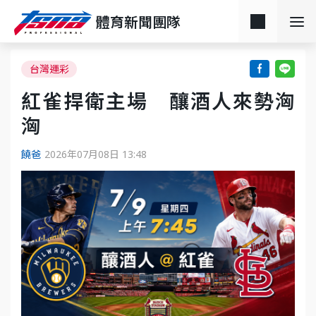
體育新聞團隊
台灣運彩
紅雀捍衛主場 釀酒人來勢洶
洶
饒爸
2026年07月08日 13:48