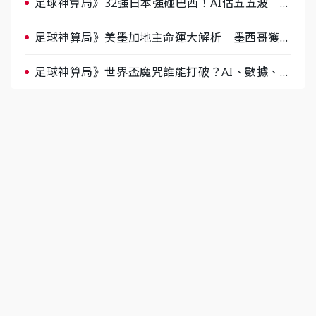
足球神算局》32強日本強碰巴西！AI估五五波 牛
肉哥、小魚看好延長賽爆冷
足球神算局》美墨加地主命運大解析 墨西哥獲數
據與玄學雙點名
足球神算局》世界盃魔咒誰能打破？AI、數據、塔
羅齊開講 阿根廷連霸、日本闖8強成焦點