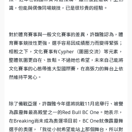
識，但能與偶像同場競技，已是很珍貴的經驗。
對於體育賽事與一般文化賽事的差異，許馥雅認為，體
育賽事競技性更強，選手容易因成績壓力而變得緊張；
相較之下，文化賽事有Cypher（圍圈交流）等元素，
整體氛圍更自在、放鬆。不過她也希望，未來自己能將
文化賽事的心態帶進大型國際賽，在高張力的舞台上依
然維持平常心。
除了備戰亞運，許馥雅今年還將挑戰11月底舉行、被譽
為霹靂舞最高殿堂之一的Red Bull BC One。她表示，
在Breaking尚未成為奧運項目前，BC One就像霹靂舞
選手的奧運，「我從小就希望能站上那個舞台，所以對