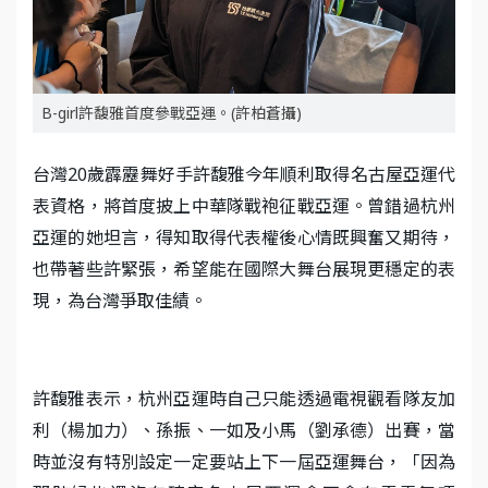
B-girl許馥雅首度參戰亞運。(許柏蒼攝)
台灣20歲霹靂舞好手許馥雅今年順利取得名古屋亞運代
表資格，將首度披上中華隊戰袍征戰亞運。曾錯過杭州
亞運的她坦言，得知取得代表權後心情既興奮又期待，
也帶著些許緊張，希望能在國際大舞台展現更穩定的表
現，為台灣爭取佳績。
許馥雅表示，杭州亞運時自己只能透過電視觀看隊友加
利（楊加力）、孫振、一如及小馬（劉承德）出賽，當
時並沒有特別設定一定要站上下一屆亞運舞台，「因為