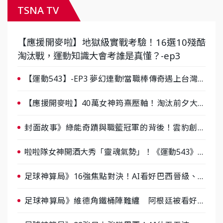
TSNA TV
【應援開麥啦】地獄級實戰考驗！16選10殘酷
淘汰戰，運動知識大會考誰是真懂？-ep3
【運動543】-EP3 夢幻連動!當職棒傳奇遇上台灣女
棒 8/29熱血傳承
【應援開麥啦】40萬女神筠熹壓軸！淘汰前夕大混
戰，蔡尚樺驚艷：一個比一個會-ep2
封面故事》綠能奇蹟與職籃冠軍的背後！雲豹創辦
人張建偉做客《封面故事》大談「心酸創業學」
啦啦隊女神開酒大秀「靈魂氣勢」！《運動543》微
醺企劃台韓拼酒文化大過招
足球神算局》16強焦點對決！AI看好巴西晉級、數
據派力挺挪威
足球神算局》維德角鐵桶陣難纏 阿根廷被看好下
半場破局晉級