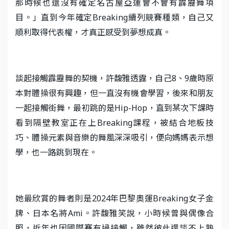
那時候也還沒有確定名古屋亞運會不會有霹靂舞項
目。」直到今年確定Breaking續列競賽種類，自己又
順利取得代表權，才真正感受到夢想成真。
談起接觸霹靂舞的契機，許馥雅透露，自己8、9歲時原
本對體操很有興趣，但一直沒有機會學習，後來和朋友
一起接觸街舞，最初跳的是Hip-Hop，直到某次下課時
看到隔壁教室正在上Breaking課程，被結合地板技
巧、體操元素與音樂的舞風深深吸引，便向媽媽表示想
學，也一路跳到現在。
她最欣賞的舞者則是2024年巴黎奧運Breaking女子金
牌、日本名將Ami。許馥雅笑說，小時候曾與偶像合
照，近年也因國際賽有過接觸，雖然彼此還談不上熟