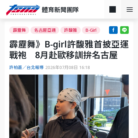
體育新聞團隊
霹靂舞
名古屋亞運
許馥雅
B-Girl
霹靂舞》B-girl許馥雅首披亞運
戰袍 8月赴歐移訓拚名古屋
許柏蒼／台北報導
2026年07月08日 16:18