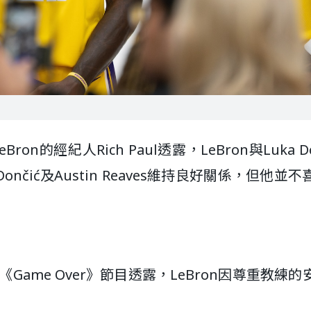
on的經紀人Rich Paul透露，LeBron與Luka Do
ončić及Austin Reaves維持良好關係，但他並
《Game Over》節目透露，LeBron因尊重教練的