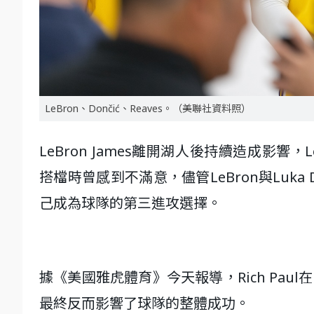
LeBron、Dončić、Reaves。（美聯社資料照）
LeBron James離開湖人後持續造成影響，LeBr
搭檔時曾感到不滿意，儘管LeBron與Luka D
己成為球隊的第三進攻選擇。
據《美國雅虎體育》今天報導，Rich Paul在
最終反而影響了球隊的整體成功。