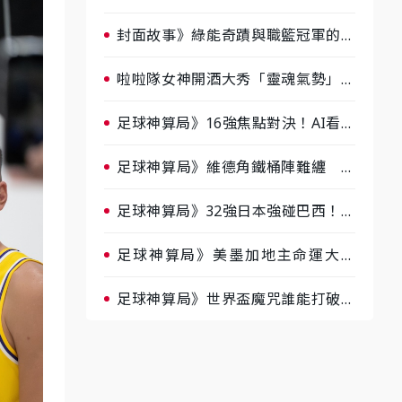
淘汰前夕大混戰，蔡尚樺驚艷：一個
比一個會-ep2
封面故事》綠能奇蹟與職籃冠軍的背
後！雲豹創辦人張建偉做客《封面故
事》大談「心酸創業學」
啦啦隊女神開酒大秀「靈魂氣勢」！
《運動543》微醺企劃台韓拼酒文化
大過招
足球神算局》16強焦點對決！AI看好
巴西晉級、數據派力挺挪威
足球神算局》維德角鐵桶陣難纏 阿
根廷被看好下半場破局晉級
足球神算局》32強日本強碰巴西！AI
估五五波 牛肉哥、小魚看好延長賽
爆冷
足球神算局》美墨加地主命運大解
析 墨西哥獲數據與玄學雙點名
足球神算局》世界盃魔咒誰能打破？
AI、數據、塔羅齊開講 阿根廷連
霸、日本闖8強成焦點