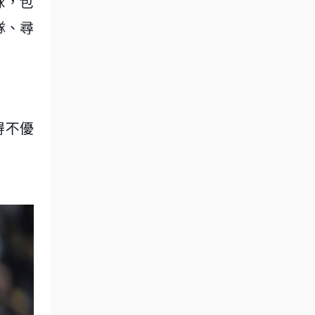
打球，包
隊、尋
得不優