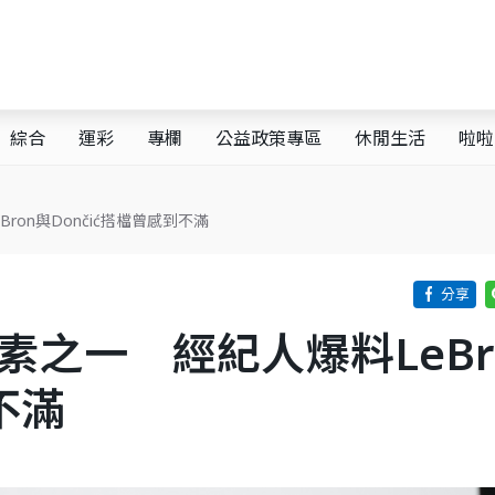
綜合
運彩
專欄
公益政策專區
休閒生活
啦啦
Bron與Dončić搭檔曾感到不滿
因素之一 經紀人爆料LeBr
不滿