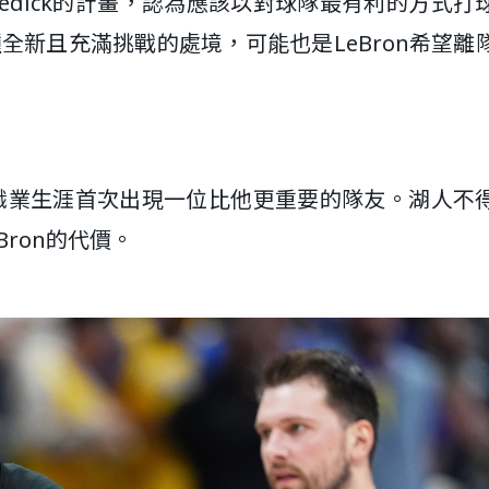
練JJ Redick的計畫，認為應該以對球隊最有利的方式
。這種全新且充滿挑戰的處境，可能也是LeBron希望離
ron職業生涯首次出現一位比他更重要的隊友。湖人不
Bron的代價。