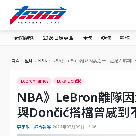
新聞總覽
2026世足專區
棒球
壘球
籃球
首頁
籃球
NBA
NBA》LeBron離隊因素之一 經紀人爆料Le
LeBron James
Luka Dončić
NBA》LeBron離隊
與Dončić搭檔曾感到
李宇政／綜合報導
2026年07月09日 16:06