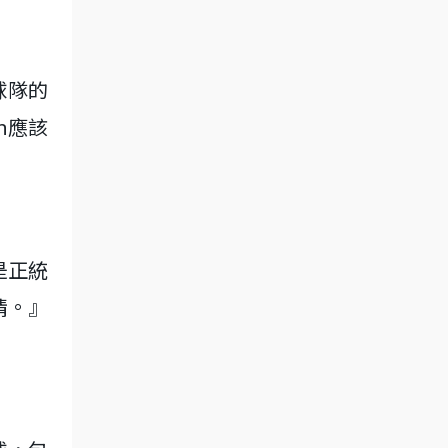
球隊的
n應該
是正統
情。』