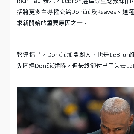
Rich Paul表示，LeBron選擇尊重總教
括將更多主導權交給Dončić及Reaves
求新開始的重要原因之一。
報導指出，Dončić加盟湖人，也是LeB
先圍繞Dončić建隊，但最終卻付出了失去Le