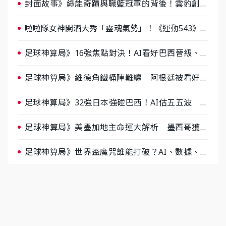
封面故事》綠能奇蹟與職籃冠軍的背後！雲豹創辦
人張建偉做客《封面故事》大談「心酸創業學」
啦啦隊女神開酒大秀「靈魂氣勢」！《運動543》微
醺企劃台韓拼酒文化大過招
足球神算局》16強焦點對決！AI看好巴西晉級、數
據派力挺挪威
足球神算局》維德角鐵桶陣難纏 阿根廷被看好下
半場破局晉級
足球神算局》32強日本強碰巴西！AI估五五波 牛
肉哥、小魚看好延長賽爆冷
足球神算局》美墨加地主命運大解析 墨西哥獲數
據與玄學雙點名
足球神算局》世界盃魔咒誰能打破？AI、數據、塔
羅齊開講 阿根廷連霸、日本闖8強成焦點