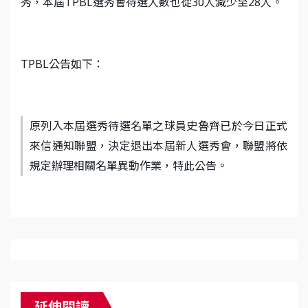
秀，本屆TPBL選秀會待選人數也從30人減少至28人。
TPBL公告如下：
原列入本屆選秀待選名單之球員史魯齊已於今日正式
來信通知聯盟，決定退出本屆新人選秀會，聯盟將依
規定辦理相關名單異動作業，特此公告。
延伸閱讀