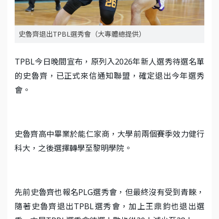
史魯齊退出TPBL選秀會（大專體總提供）
TPBL今日晚間宣布，原列入2026年新人選秀待選名單
的史魯齊，已正式來信通知聯盟，確定退出今年選秀
會。
史魯齊高中畢業於能仁家商，大學前兩個賽季效力健行
科大，之後選擇轉學至黎明學院。
先前史魯齊也報名PLG選秀會，但最終沒有受到青睞，
隨著史魯齊退出TPBL選秀會，加上王鼎鈞也退出選