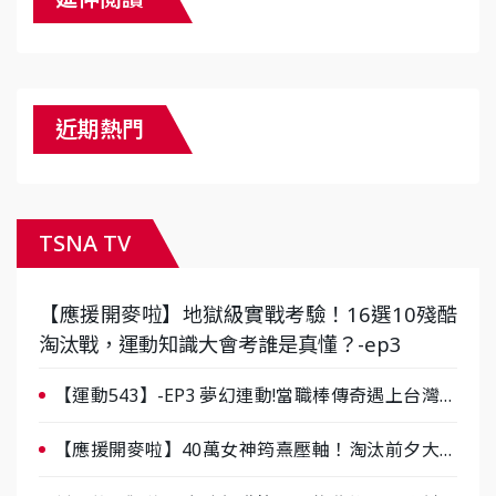
近期熱門
TSNA TV
【應援開麥啦】地獄級實戰考驗！16選10殘酷
淘汰戰，運動知識大會考誰是真懂？-ep3
【運動543】-EP3 夢幻連動!當職棒傳奇遇上台灣女
棒 8/29熱血傳承
【應援開麥啦】40萬女神筠熹壓軸！淘汰前夕大混
戰，蔡尚樺驚艷：一個比一個會-ep2