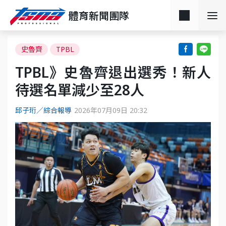
體育新聞團隊
史魯齊
TPBL
TPBL》史魯齊退出選秀！新人
待選名單減少至28人
邱子珩／綜合報導
2026年07月09日 20:32