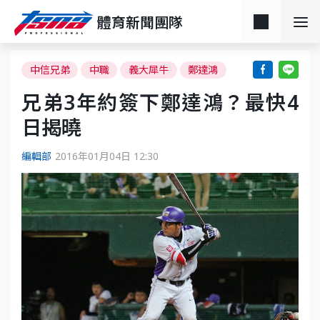
體育新聞團隊
中信兄弟
中職
義大犀牛
鄭達鴻
兄弟3年約簽下鄭達鴻？最快4
日揭曉
編輯部
2016年01月04日 12:30