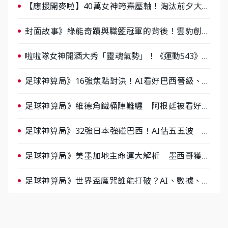
【應援開麥啦】40萬女神筠熹壓軸！淘汰前夕大混
戰，蔡尚樺驚艷：一個比一個會-ep2
封面故事》綠能奇蹟與職籃冠軍的背後！雲豹創辦
人張建偉做客《封面故事》大談「心酸創業學」
啦啦隊女神開酒大秀「靈魂氣勢」！《運動543》微
醺企劃台韓拼酒文化大過招
足球神算局》16強焦點對決！AI看好巴西晉級、數
據派力挺挪威
足球神算局》維德角鐵桶陣難纏 阿根廷被看好下
半場破局晉級
足球神算局》32強日本強碰巴西！AI估五五波 牛
肉哥、小魚看好延長賽爆冷
足球神算局》美墨加地主命運大解析 墨西哥獲數
據與玄學雙點名
足球神算局》世界盃魔咒誰能打破？AI、數據、塔
羅齊開講 阿根廷連霸、日本闖8強成焦點