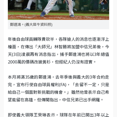
鄭達鴻。(義大犀牛資料照)
年後自由球員轉隊費砍半，各隊搶人的消息也逐漸浮上
檯面，在傳出「大師兄」林智勝將加盟中信兄弟後，今
天(3日)凌晨再有消息指出，捕手鄭達鴻也將以3年總值
2000萬的價碼改披黃衫，但經紀人仍沒有證實。
本月將滿35歲的鄭達鴻，去年季後與義大的3年合約走
完，宣布行使自由球員權利(FA)，「去留不一定，只是
給自己一個面對新挑戰的機會。」雖然他曾表示自己希
望能留在高雄，但傳聞指出，中信兄弟已出手網羅。
即使義大領隊王癸琳表示，球隊在年前已開出3年以上