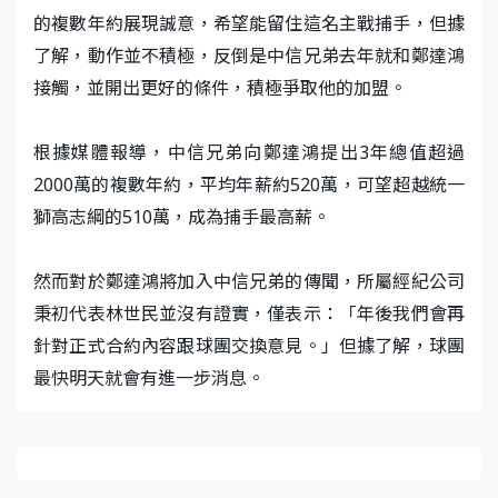
的複數年約展現誠意，希望能留住這名主戰捕手，但據
了解，動作並不積極，反倒是中信兄弟去年就和鄭達鴻
接觸，並開出更好的條件，積極爭取他的加盟。
根據媒體報導，中信兄弟向鄭達鴻提出3年總值超過
2000萬的複數年約，平均年薪約520萬，可望超越統一
獅高志綱的510萬，成為捕手最高薪。
然而對於鄭達鴻將加入中信兄弟的傳聞，所屬經紀公司
秉初代表林世民並沒有證實，僅表示：「年後我們會再
針對正式合約內容跟球團交換意見。」但據了解，球團
最快明天就會有進一步消息。