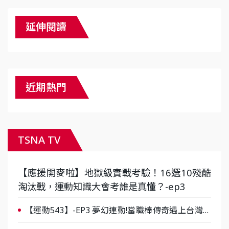
延伸閱讀
近期熱門
TSNA TV
【應援開麥啦】地獄級實戰考驗！16選10殘酷
淘汰戰，運動知識大會考誰是真懂？-ep3
【運動543】-EP3 夢幻連動!當職棒傳奇遇上台灣女
棒 8/29熱血傳承