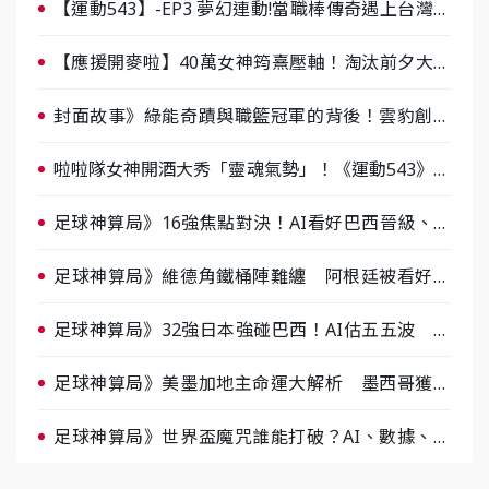
【運動543】-EP3 夢幻連動!當職棒傳奇遇上台灣女
棒 8/29熱血傳承
【應援開麥啦】40萬女神筠熹壓軸！淘汰前夕大混
戰，蔡尚樺驚艷：一個比一個會-ep2
封面故事》綠能奇蹟與職籃冠軍的背後！雲豹創辦
人張建偉做客《封面故事》大談「心酸創業學」
啦啦隊女神開酒大秀「靈魂氣勢」！《運動543》微
醺企劃台韓拼酒文化大過招
足球神算局》16強焦點對決！AI看好巴西晉級、數
據派力挺挪威
足球神算局》維德角鐵桶陣難纏 阿根廷被看好下
半場破局晉級
足球神算局》32強日本強碰巴西！AI估五五波 牛
肉哥、小魚看好延長賽爆冷
足球神算局》美墨加地主命運大解析 墨西哥獲數
據與玄學雙點名
足球神算局》世界盃魔咒誰能打破？AI、數據、塔
羅齊開講 阿根廷連霸、日本闖8強成焦點