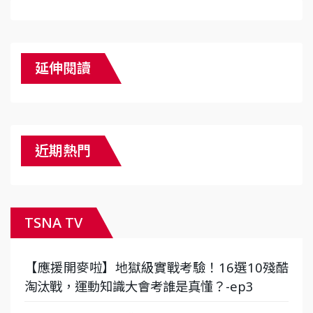
延伸閱讀
近期熱門
TSNA TV
【應援開麥啦】地獄級實戰考驗！16選10殘酷
淘汰戰，運動知識大會考誰是真懂？-ep3