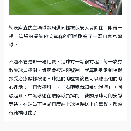
勒沃庫森的主場球迷周遭同樣被保安人員圍住。附帶一
提，這張拍攝前勒沃庫森的門將剛進了一顆自家烏龍
球。
不過不管是哪一場比賽，足球有一點很有趣：每一次有
敵隊球員摔倒，肯定會被球迷噓翻，就算起身走到場邊
接受治療照樣被噓。球迷們的噓聲簡直可以聽出他們的
心裡話：「再假摔啊」、「看吧我就知道你假摔」。回
想起來，中職球迷在敵隊球員摔倒、被觸身球時的安靜
等待，在球員下場或再度站上球場時送上的掌聲，都顯
得純樸可愛了。