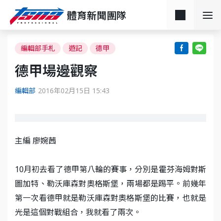
體育新聞團隊
編輯部手札
遊記
德甲
德甲場邊觀察
編輯部
2016年02月15日 15:43
主編 廖婉茜
10月初去看了德甲第八輪的賽事，分別是霍芬海姆對斯
圖加特、勒沃庫森對奧格斯堡，兩場都是踢平。前幾年
第一次看德甲就是勒沃庫森對奧格斯堡的比賽，也就是
光是這個對戰組合，我就看了兩次。