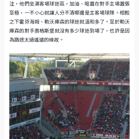
注，他們坐滿客場球迷區，加油、喧囂在對手主場囂張
至極，一不小心就讓人分不清哪邊是主客場球隊。相較
之下霍芬海姆、勒沃庫森的球迷就溫和多了。至於勒沃
庫森的對手奧格斯堡就沒有多少球迷到場了，也許是因
為路途太過遙遠的緣故。