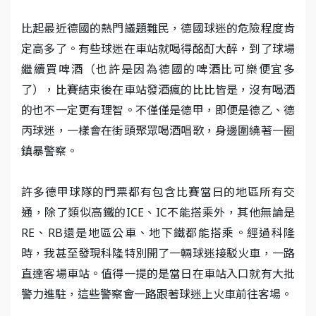
比起最近德國的熱門議題難民，德國球迷的危險程度肯
定高多了。有些球迷在車站就喝得酩酊大醉，到了球場
繼續買啤酒（也許是因為德國的啤酒比可樂便宜多
了），比賽結束後在車站發酒瘋的比比皆是，沒有喝酒
的也不一定更有理智。不僅僅是德甲，即便是德乙、德
丙球迷，一樣會在街頭聚眾喝酒唱歌，身邊圍繞著一圈
鎮暴警察。
許多德甲球隊的門票都有包含比賽當日的地區所有交
通，除了類似高鐵的ICE、IC不能搭乘外，其他無論是
RE、RB還是地區公車、地下鐵都能搭乘。經過科隆
時，我甚至發現科隆特別開了一輛球迷接駁火車，一路
直達客場車站。值得一提的是當日在車站入口就有大批
警力進駐，這些警察會一路跟著球迷上火車前往客場。