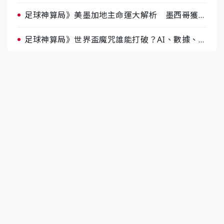
肉哥、小魚看好延長賽爆冷
足球神算局》美墨加地主命運大解析 墨西哥獲數
據與玄學雙點名
足球神算局》世界盃魔咒誰能打破？AI、數據、塔
羅齊開講 阿根廷連霸、日本闖8強成焦點