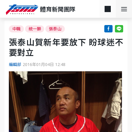
體育新聞團隊
中職
統一獅
張泰山
張泰山賀新年要放下 盼球迷不
要對立
編輯部
2016年01月04日 12:48