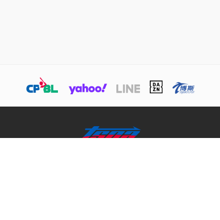
關於TSNA
業務介紹
商務合作聯絡
© 本網站版權屬於TSNA所有，未經本站同意，請勿擅用文字及圖案