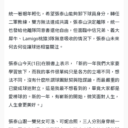
統一著眼年輕化，希望張泰山能夠卸下球員身分，轉任
二軍教練，雙方無法達成共識，張泰山決定離隊，統一
也發給他離隊同意書還他自由，但面臨中信兄弟、義大
犀牛、Lamigo桃猿3隊無意吸收的情況下，張泰山未來
何去何從讓球迷相當關注。
張泰山今天(1日)在臉書上表示，「新的一年我們大家要
學習放下，而我的事件很單純只是各方的立場不同，想
法不同，沒有什麼所謂球團默契與陰謀論，而最嚴重的
已變成球迷對立，這是我最不想看到的，畢竟大家都是
愛棒球的。新的一年，有嶄新的開始，微笑面對人生，
人生會更美好。」
張泰山跟一雙兒女可洛、可妮合照，三人分別身穿統一