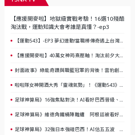
【應援開麥啦】地獄級實戰考驗！16選10殘酷
淘汰戰，運動知識大會考誰是真懂？-ep3
【運動543】-EP3 夢幻連動!當職棒傳奇遇上台灣女
棒 8/29熱血傳承
【應援開麥啦】40萬女神筠熹壓軸！淘汰前夕大混
戰，蔡尚樺驚艷：一個比一個會-ep2
封面故事》綠能奇蹟與職籃冠軍的背後！雲豹創辦
人張建偉做客《封面故事》大談「心酸創業學」
啦啦隊女神開酒大秀「靈魂氣勢」！《運動543》微
醺企劃台韓拼酒文化大過招
足球神算局》16強焦點對決！AI看好巴西晉級、數
據派力挺挪威
足球神算局》維德角鐵桶陣難纏 阿根廷被看好下
半場破局晉級
足球神算局》32強日本強碰巴西！AI估五五波 牛