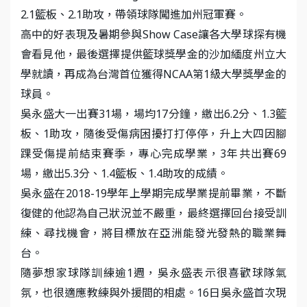
2.1籃板、2.1助攻，帶領球隊闖進加州冠軍賽。
高中的好表現及暑期參與Show Case讓各大學球探有機
會看見他，最後選擇提供籃球獎學金的沙加緬度州立大
學就讀，再成為台灣首位獲得NCAA第1級大學獎學金的
球員。
吳永盛大一出賽31場，場均17分鐘，繳出6.2分、1.3籃
板、1助攻，隨後受傷病困擾打打停停，升上大四因腳
踝受傷提前結束賽季，專心完成學業，3年共出賽69
場，繳出5.3分、1.4籃板、1.4助攻的成績。
吳永盛在2018-19學年上學期完成學業提前畢業，不斷
復健的他認為自己狀況並不嚴重，最終選擇回台接受訓
練、尋找機會，將目標放在亞洲能發光發熱的職業舞
台。
隨夢想家球隊訓練逾1週，吳永盛表示很喜歡球隊氣
氛，也很適應教練與外援間的相處。16日吳永盛首次現