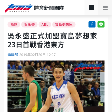
體育新聞團隊
籃球
吳永盛
ABL
寶島夢想家
吳永盛正式加盟寶島夢想家
23日首戰香港東方
編輯部
2019年02月20日 12:07