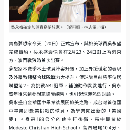
吳永盛確定加盟寶島夢想家。（資料照，林志儒／攝）
寶島夢想家今天（20日）正式宣布，與旅美球員吳永盛
完成簽約，吳永盛最快會在2月23、24日對上香港東
方、澳門戰狼時首次出賽。
夢想家本賽季本土球員陣容升級，加上外援穩定的表現
及外籍教練整合球隊戰力大提升，使球隊目前勝率位居
聯盟第2。為挑戰ABL冠軍，補強動作默默進行，吳永
盛年後來到夢想家隨隊練習，也引起球迷熱烈討論。
吳永盛自金華國中畢業後展開旅美之路，成台灣首位國
中畢業即赴美挑戰的球員，為學弟闖出新的「美國
夢」。身高188公分的他主打後衛，高中畢業於
Modesto Christian High School，高四場均10.4分、