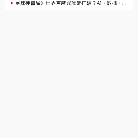
足球神算局》世界盃魔咒誰能打破？AI、數據、塔
羅齊開講 阿根廷連霸、日本闖8強成焦點