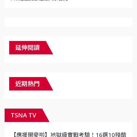
延伸閱讀
近期熱門
TSNA TV
【應援開麥啦】地獄級實戰考驗！16選10殘酷