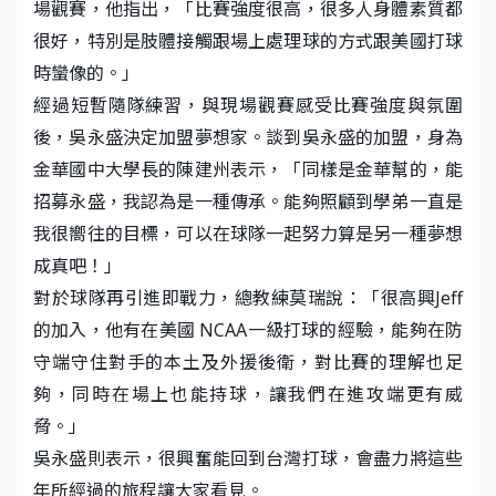
場觀賽，他指出，「比賽強度很高，很多人身體素質都
很好，特別是肢體接觸跟場上處理球的方式跟美國打球
時蠻像的。」
經過短暫隨隊練習，與現場觀賽感受比賽強度與氛圍
後，吳永盛決定加盟夢想家。談到吳永盛的加盟，身為
金華國中大學長的陳建州表示，「同樣是金華幫的，能
招募永盛，我認為是一種傳承。能夠照顧到學弟一直是
我很嚮往的目標，可以在球隊一起努力算是另一種夢想
成真吧！」
對於球隊再引進即戰力，總教練莫瑞說：「很高興Jeff
的加入，他有在美國 NCAA一級打球的經驗，能夠在防
守端守住對手的本土及外援後衛，對比賽的理解也足
夠，同時在場上也能持球，讓我們在進攻端更有威
脅。」
吳永盛則表示，很興奮能回到台灣打球，會盡力將這些
年所經過的旅程讓大家看見。