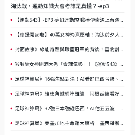
淘汰戰，運動知識大會考誰是真懂？-ep3
【運動543】-EP3 夢幻連動!當職棒傳奇遇上台灣女
棒 8/29熱血傳承
【應援開麥啦】40萬女神筠熹壓軸！淘汰前夕大混
戰，蔡尚樺驚艷：一個比一個會-ep2
封面故事》綠能奇蹟與職籃冠軍的背後！雲豹創辦
人張建偉做客《封面故事》大談「心酸創業學」
啦啦隊女神開酒大秀「靈魂氣勢」！《運動543》微
醺企劃台韓拼酒文化大過招
足球神算局》16強焦點對決！AI看好巴西晉級、數
據派力挺挪威
足球神算局》維德角鐵桶陣難纏 阿根廷被看好下
半場破局晉級
足球神算局》32強日本強碰巴西！AI估五五波 牛
肉哥、小魚看好延長賽爆冷
足球神算局》美墨加地主命運大解析 墨西哥獲數
據與玄學雙點名