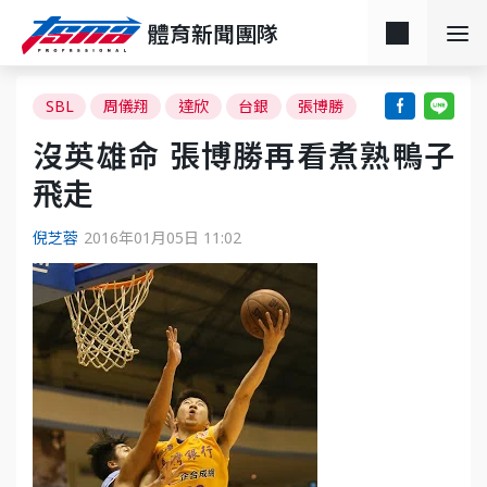
體育新聞團隊
SBL
周儀翔
達欣
台銀
張博勝
沒英雄命 張博勝再看煮熟鴨子
飛走
倪芝蓉
2016年01月05日 11:02